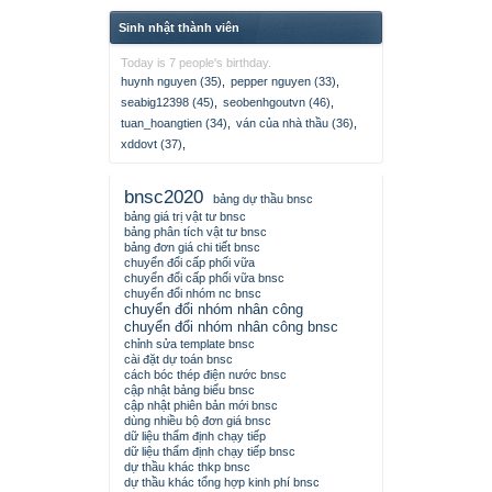
Sinh nhật thành viên
Today is 7 people's birthday.
huynh nguyen (35)
,
pepper nguyen (33)
,
seabig12398 (45)
,
seobenhgoutvn (46)
,
tuan_hoangtien (34)
,
ván của nhà thầu (36)
,
xddovt (37)
,
bnsc2020
bảng dự thầu bnsc
bảng giá trị vật tư bnsc
bảng phân tích vật tư bnsc
bảng đơn giá chi tiết bnsc
chuyển đổi cấp phối vữa
chuyển đổi cấp phối vữa bnsc
chuyển đổi nhóm nc bnsc
chuyển đổi nhóm nhân công
chuyển đổi nhóm nhân công bnsc
chỉnh sửa template bnsc
cài đặt dự toán bnsc
cách bóc thép điện nước bnsc
cập nhật bảng biểu bnsc
cập nhật phiên bản mới bnsc
dùng nhiều bộ đơn giá bnsc
dữ liệu thẩm định chạy tiếp
dữ liệu thẩm định chạy tiếp bnsc
dự thầu khác thkp bnsc
dự thầu khác tổng hợp kinh phí bnsc