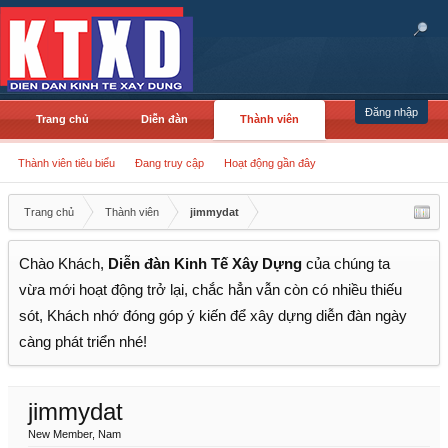
Đăng nhập
Trang chủ
Diễn đàn
Thành viên
Thành viên tiêu biểu
Đang truy cập
Hoạt động gần đây
Trang chủ
Thành viên
jimmydat
Chào Khách,
Diễn đàn Kinh Tế Xây Dựng
của chúng ta
vừa mới hoạt động trở lại, chắc hẳn vẫn còn có nhiều thiếu
sót, Khách nhớ đóng góp ý kiến để xây dựng diễn đàn ngày
càng phát triển nhé!
jimmydat
New Member
, Nam