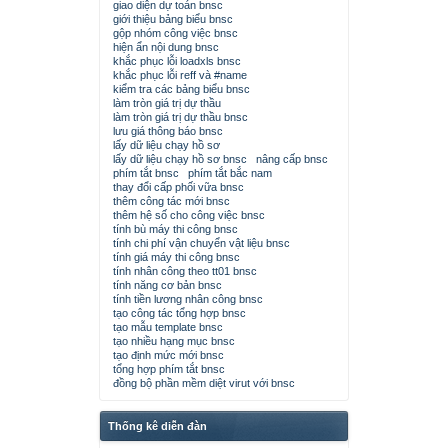
giao diện dự toán bnsc
giới thiệu bảng biểu bnsc
gộp nhóm công việc bnsc
hiện ẩn nội dung bnsc
khắc phục lỗi loadxls bnsc
khắc phục lỗi reff và #name
kiểm tra các bảng biểu bnsc
làm tròn giá trị dự thầu
làm tròn giá trị dự thầu bnsc
lưu giá thông báo bnsc
lấy dữ liệu chạy hồ sơ
lấy dữ liệu chạy hồ sơ bnsc
nâng cấp bnsc
phím tắt bnsc
phím tắt bắc nam
thay đổi cấp phối vữa bnsc
thêm công tác mới bnsc
thêm hệ số cho công việc bnsc
tính bù máy thi công bnsc
tính chi phí vận chuyển vật liệu bnsc
tính giá máy thi công bnsc
tính nhân công theo tt01 bnsc
tính năng cơ bản bnsc
tính tiền lương nhân công bnsc
tạo công tác tổng hợp bnsc
tạo mẫu template bnsc
tạo nhiều hạng mục bnsc
tạo định mức mới bnsc
tổng hợp phím tắt bnsc
đồng bộ phần mềm diệt virut với bnsc
Thống kê diễn đàn