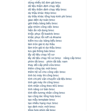
dùng nhiều bộ đơn giá bnsc
dữ liệu thẩm định chạy tiếp
dữ liệu thẩm định chạy tiếp bnsc
dự thầu khác thkp bnsc
dự thầu khác tổng hợp kinh phí bnsc
giao diện dự toán bnsc
giới thiệu bảng biểu bnsc
gộp nhóm công việc bnsc
hiện ẩn nội dung bnsc
khắc phục lỗi loadxls bnsc
khắc phục lỗi reff và #name
kiểm tra các bảng biểu bnsc
làm tròn giá trị dự thầu
làm tròn giá trị dự thầu bnsc
lưu giá thông báo bnsc
lấy dữ liệu chạy hồ sơ
lấy dữ liệu chạy hồ sơ bnsc
nâng cấp bnsc
phím tắt bnsc
phím tắt bắc nam
thay đổi cấp phối vữa bnsc
thêm công tác mới bnsc
thêm hệ số cho công việc bnsc
tính bù máy thi công bnsc
tính chi phí vận chuyển vật liệu bnsc
tính giá máy thi công bnsc
tính nhân công theo tt01 bnsc
tính năng cơ bản bnsc
tính tiền lương nhân công bnsc
tạo công tác tổng hợp bnsc
tạo mẫu template bnsc
tạo nhiều hạng mục bnsc
tạo định mức mới bnsc
tổng hợp phím tắt bnsc