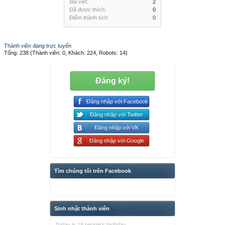
Bài viết:
2
Đã được thích:
0
Điểm thành tích:
0
Thành viên đang trực tuyến
Tổng: 238 (Thành viên: 0, Khách: 224, Robots: 14)
Đăng ký!
Đăng nhập với Facebook
Đăng nhập với Twitter
Đăng nhập với VK
Đăng nhập với Google
Tìm chúng tôi trên Facebook
Sinh nhật thành viên
Today is 18 people's birthday.