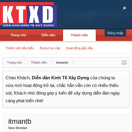
Đăng nhập
Trang chủ
Diễn đàn
Thành viên
Thành viên tiêu biểu
Đang truy cập
Hoạt động gần đây
Trang chủ
Thành viên
itmantb
Chào Khách,
Diễn đàn Kinh Tế Xây Dựng
của chúng ta
vừa mới hoạt động trở lại, chắc hẳn vẫn còn có nhiều thiếu
sót, Khách nhớ đóng góp ý kiến để xây dựng diễn đàn ngày
càng phát triển nhé!
itmantb
New Member