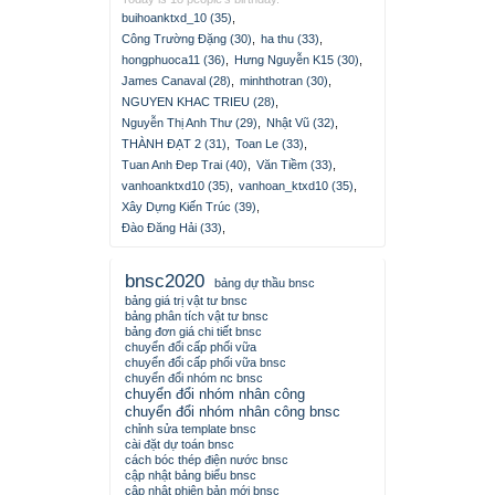
buihoanktxd_10 (35)
,
Công Trường Đặng (30)
,
ha thu (33)
,
hongphuoca11 (36)
,
Hưng Nguyễn K15 (30)
,
James Canaval (28)
,
minhthotran (30)
,
NGUYEN KHAC TRIEU (28)
,
Nguyễn Thị Anh Thư (29)
,
Nhật Vũ (32)
,
THÀNH ĐẠT 2 (31)
,
Toan Le (33)
,
Tuan Anh Đep Trai (40)
,
Văn Tiềm (33)
,
vanhoanktxd10 (35)
,
vanhoan_ktxd10 (35)
,
Xây Dựng Kiến Trúc (39)
,
Đào Đăng Hải (33)
,
bnsc2020
bảng dự thầu bnsc
bảng giá trị vật tư bnsc
bảng phân tích vật tư bnsc
bảng đơn giá chi tiết bnsc
chuyển đổi cấp phối vữa
chuyển đổi cấp phối vữa bnsc
chuyển đổi nhóm nc bnsc
chuyển đổi nhóm nhân công
chuyển đổi nhóm nhân công bnsc
chỉnh sửa template bnsc
cài đặt dự toán bnsc
cách bóc thép điện nước bnsc
cập nhật bảng biểu bnsc
cập nhật phiên bản mới bnsc