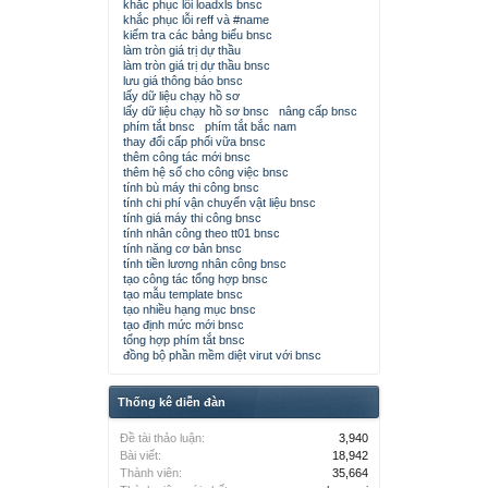
khắc phục lỗi loadxls bnsc
khắc phục lỗi reff và #name
kiểm tra các bảng biểu bnsc
làm tròn giá trị dự thầu
làm tròn giá trị dự thầu bnsc
lưu giá thông báo bnsc
lấy dữ liệu chạy hồ sơ
lấy dữ liệu chạy hồ sơ bnsc
nâng cấp bnsc
phím tắt bnsc
phím tắt bắc nam
thay đổi cấp phối vữa bnsc
thêm công tác mới bnsc
thêm hệ số cho công việc bnsc
tính bù máy thi công bnsc
tính chi phí vận chuyển vật liệu bnsc
tính giá máy thi công bnsc
tính nhân công theo tt01 bnsc
tính năng cơ bản bnsc
tính tiền lương nhân công bnsc
tạo công tác tổng hợp bnsc
tạo mẫu template bnsc
tạo nhiều hạng mục bnsc
tạo định mức mới bnsc
tổng hợp phím tắt bnsc
đồng bộ phần mềm diệt virut với bnsc
Thống kê diễn đàn
Đề tài thảo luận:
3,940
Bài viết:
18,942
Thành viên:
35,664