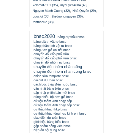
kelamat7891 (35)
,
myduyen4004 (43)
,
Nguyen Manh Cuong (32)
,
Nhã Quyên (29)
,
quocloi (35)
,
theduongnguyen (36)
,
tonthan02 (38)
,
bnsc2020
bảng dự thầu bnsc
bảng giá trị vật tư bnsc
bảng phân tích vật tư bnsc
bảng đơn giá chi tiết bnsc
chuyển đổi cấp phối vữa
chuyển đổi cấp phối vữa bnsc
chuyển đổi nhóm nc bnsc
chuyển đổi nhóm nhân công
chuyển đổi nhóm nhân công bnsc
chỉnh sửa template bnsc
cài đặt dự toán bnsc
cách bóc thép điện nước bnsc
cập nhật bảng biểu bnsc
cập nhật phiên bản mới bnsc
dùng nhiều bộ đơn giá bnsc
dữ liệu thẩm định chạy tiếp
dữ liệu thẩm định chạy tiếp bnsc
dự thầu khác thkp bnsc
dự thầu khác tổng hợp kinh phí bnsc
giao diện dự toán bnsc
giới thiệu bảng biểu bnsc
gộp nhóm công việc bnsc
hiện ẩn nội dung bnsc