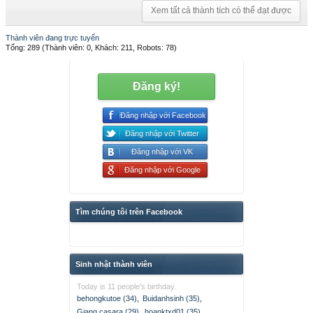
Xem tất cả thành tích có thể đạt được
Thành viên đang trực tuyến
Tổng: 289 (Thành viên: 0, Khách: 211, Robots: 78)
Đăng ký!
Đăng nhập với Facebook
Đăng nhập với Twitter
Đăng nhập với VK
Đăng nhập với Google
Tìm chúng tôi trên Facebook
Sinh nhật thành viên
Today is 11 people's birthday.
behongkutoe (34)
,
Buidanhsinh (35)
,
Giang casara (29)
,
hoanktxd01 (35)
,