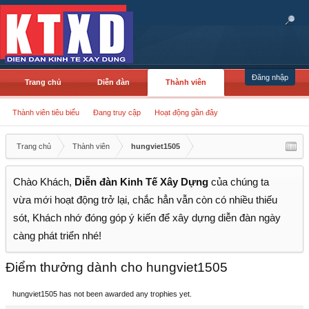
Đăng nhập
Trang chủ
Diễn đàn
Thành viên
Thành viên tiêu biểu
Đang truy cập
Hoạt động gần đây
Trang chủ
Thành viên
hungviet1505
Chào Khách,
Diễn đàn Kinh Tế Xây Dựng
của chúng ta
vừa mới hoạt động trở lại, chắc hẳn vẫn còn có nhiều thiếu
sót, Khách nhớ đóng góp ý kiến để xây dựng diễn đàn ngày
càng phát triển nhé!
Điểm thưởng dành cho hungviet1505
hungviet1505 has not been awarded any trophies yet.