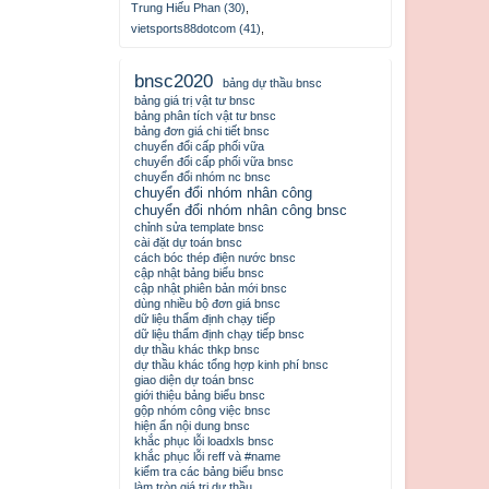
Trung Hiếu Phan (30)
,
vietsports88dotcom (41)
,
bnsc2020
bảng dự thầu bnsc
bảng giá trị vật tư bnsc
bảng phân tích vật tư bnsc
bảng đơn giá chi tiết bnsc
chuyển đổi cấp phối vữa
chuyển đổi cấp phối vữa bnsc
chuyển đổi nhóm nc bnsc
chuyển đổi nhóm nhân công
chuyển đổi nhóm nhân công bnsc
chỉnh sửa template bnsc
cài đặt dự toán bnsc
cách bóc thép điện nước bnsc
cập nhật bảng biểu bnsc
cập nhật phiên bản mới bnsc
dùng nhiều bộ đơn giá bnsc
dữ liệu thẩm định chạy tiếp
dữ liệu thẩm định chạy tiếp bnsc
dự thầu khác thkp bnsc
dự thầu khác tổng hợp kinh phí bnsc
giao diện dự toán bnsc
giới thiệu bảng biểu bnsc
gộp nhóm công việc bnsc
hiện ẩn nội dung bnsc
khắc phục lỗi loadxls bnsc
khắc phục lỗi reff và #name
kiểm tra các bảng biểu bnsc
làm tròn giá trị dự thầu