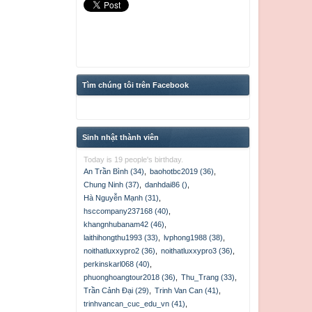
Tìm chúng tôi trên Facebook
Sinh nhật thành viên
Today is 19 people's birthday.
An Trần Bình (34)
,
baohotbc2019 (36)
,
Chung Ninh (37)
,
danhdai86 ()
,
Hà Nguyễn Mạnh (31)
,
hsccompany237168 (40)
,
khangnhubanam42 (46)
,
laithihongthu1993 (33)
,
lvphong1988 (38)
,
noithatluxxypro2 (36)
,
noithatluxxypro3 (36)
,
perkinskarl068 (40)
,
phuonghoangtour2018 (36)
,
Thu_Trang (33)
,
Trần Cảnh Đại (29)
,
Trinh Van Can (41)
,
trinhvancan_cuc_edu_vn (41)
,