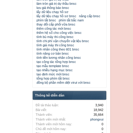
làm tròn giá trị dự thầu bnsc
lưu giá thông báo bnsc
lấy dữ liệu chạy hồ sơ
lấy dữ liệu chạy hồ sơ bnsc
nâng cấp bnsc
phím tắt bnsc
phím tắt bắc nam
thay đổi cấp phối vữa bnsc
thêm công tác mới bnsc
thêm hệ số cho công việc bnsc
tính bù máy thi công bnsc
tính chi phí vận chuyển vật liệu bnsc
tính giá máy thi công bnsc
tính nhân công theo tt01 bnsc
tính năng cơ bản bnsc
tính tiền lương nhân công bnsc
tạo công tác tổng hợp bnsc
tạo mẫu template bnsc
tạo nhiều hạng mục bnsc
tạo định mức mới bnsc
tổng hợp phím tắt bnsc
đồng bộ phần mềm diệt virut với bnsc
Thống kê diễn đàn
Đề tài thảo luận:
3,940
Bài viết:
18,942
Thành viên:
35,664
Thành viên mới nhất:
phongvui
Thành viên mới hôm nay:
0
Chủ đề mới hôm nay:
0