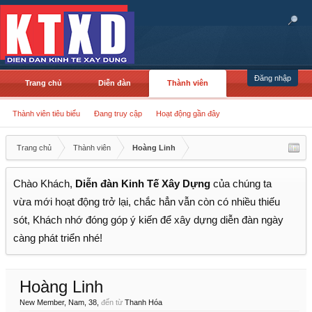
Đăng nhập
Trang chủ
Diễn đàn
Thành viên
Thành viên tiêu biểu
Đang truy cập
Hoạt động gần đây
Trang chủ
Thành viên
Hoàng Linh
Chào Khách,
Diễn đàn Kinh Tế Xây Dựng
của chúng ta
vừa mới hoạt động trở lại, chắc hẳn vẫn còn có nhiều thiếu
sót, Khách nhớ đóng góp ý kiến để xây dựng diễn đàn ngày
càng phát triển nhé!
Hoàng Linh
New Member
, Nam, 38,
đến từ
Thanh Hóa