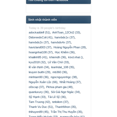
Tìm chúng tôi trên Facebook
Sinh nhật thành viên
Today is 39 people's birthday.
adockaddelf (51)
,
AnhToan_12Ckt2 (33)
,
DidoreedsColi (41)
,
hanvbds1x (37)
,
hanvbds2x (37)
,
hanvbds4x (37)
,
havicland003 (37)
,
Hoàng Nguyễn Phan (28)
,
hoangnhat108 (37)
,
Học Khiêm (36)
,
khailinh85 (41)
,
khiemdh (36)
,
ktxd.nhat ()
,
kyu2018 (32)
,
Lê Văn Chớ (33)
,
lê văn thịnh (34)
,
leanhdat_108 (35)
,
leuyen buithi (29)
,
mb360 (36)
,
minhtam90 (36)
,
ngocnguyenhgc (38)
,
Nguyễn Xuân Lộc (66)
,
Nhất Hoàng (37)
,
o0scap (37)
,
Pkhoa pham gia (48)
,
quanluxury (36)
,
Sói Già Ngơ Ngác (34)
,
Sỹ Hạnh (33)
,
Tài Lê Sỹ (36)
,
Tam Truong (42)
,
tetloilom (37)
,
Thanh Vu Duc (51)
,
ThanhNhon (35)
,
thihuyen89 (45)
,
Trần Thị Thu Huyền (35)
,
Trọng Hiếu Huỳnh (33)
,
trương tấn hóa (41)
,