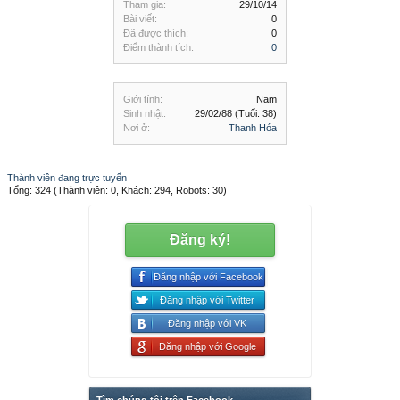
Tham gia:
29/10/14
Bài viết:
0
Đã được thích:
0
Điểm thành tích:
0
Giới tính:
Nam
Sinh nhật:
29/02/88
(Tuổi: 38)
Nơi ở:
Thanh Hóa
Thành viên đang trực tuyến
Tổng: 324 (Thành viên: 0, Khách: 294, Robots: 30)
Đăng ký!
Đăng nhập với Facebook
Đăng nhập với Twitter
Đăng nhập với VK
Đăng nhập với Google