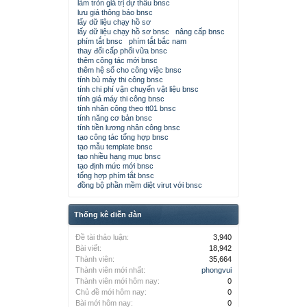
làm tròn giá trị dự thầu bnsc
lưu giá thông báo bnsc
lấy dữ liệu chạy hồ sơ
lấy dữ liệu chạy hồ sơ bnsc
nâng cấp bnsc
phím tắt bnsc
phím tắt bắc nam
thay đổi cấp phối vữa bnsc
thêm công tác mới bnsc
thêm hệ số cho công việc bnsc
tính bù máy thi công bnsc
tính chi phí vận chuyển vật liệu bnsc
tính giá máy thi công bnsc
tính nhân công theo tt01 bnsc
tính năng cơ bản bnsc
tính tiền lương nhân công bnsc
tạo công tác tổng hợp bnsc
tạo mẫu template bnsc
tạo nhiều hạng mục bnsc
tạo định mức mới bnsc
tổng hợp phím tắt bnsc
đồng bộ phần mềm diệt virut với bnsc
Thống kê diễn đàn
Đề tài thảo luận:
3,940
Bài viết:
18,942
Thành viên:
35,664
Thành viên mới nhất:
phongvui
Thành viên mới hôm nay:
0
Chủ đề mới hôm nay:
0
Bài mới hôm nay:
0