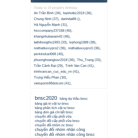
Today is 19 people's birthday.
An Trần Bình (34)
,
baohotbc2019 (36)
,
Chung Ninh (37)
,
danhdai86 ()
,
Hà Nguyễn Mạnh (31)
,
hsccompany237168 (40)
,
khangnhubanam42 (46)
,
laithihongthu1993 (33)
,
lvphong1988 (38)
,
noithatluxxypro2 (36)
,
noithatluxxypro3 (36)
,
perkinskarl068 (40)
,
phuonghoangtour2018 (36)
,
Thu_Trang (33)
,
Trần Cảnh Đại (29)
,
Trinh Van Can (41)
,
trinhvancan_cuc_edu_vn (41)
,
Trung Hiếu Phan (30)
,
vietsports88dotcom (41)
,
bnsc2020
bảng dự thầu bnsc
bảng giá trị vật tư bnsc
bảng phân tích vật tư bnsc
bảng đơn giá chi tiết bnsc
chuyển đổi cấp phối vữa
chuyển đổi cấp phối vữa bnsc
chuyển đổi nhóm nc bnsc
chuyển đổi nhóm nhân công
chuyển đổi nhóm nhân công bnsc