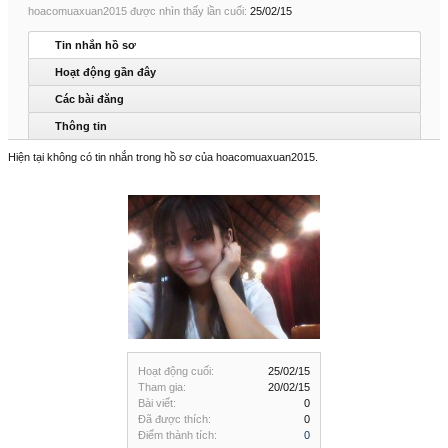
hoacomuaxuan2015 được nhìn thấy lần cuối:
25/02/15
Tin nhắn hồ sơ
Hoạt động gần đây
Các bài đăng
Thông tin
Hiện tại không có tin nhắn trong hồ sơ của hoacomuaxuan2015.
Hoạt động cuối:
25/02/15
Tham gia:
20/02/15
Bài viết:
0
Đã được thích:
0
Điểm thành tích:
0