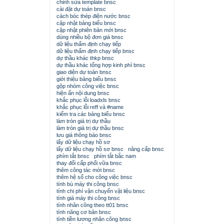
chỉnh sửa template bnsc
cài đặt dự toán bnsc
cách bóc thép điện nước bnsc
cập nhật bảng biểu bnsc
cập nhật phiên bản mới bnsc
dùng nhiều bộ đơn giá bnsc
dữ liệu thẩm định chạy tiếp
dữ liệu thẩm định chạy tiếp bnsc
dự thầu khác thkp bnsc
dự thầu khác tổng hợp kinh phí bnsc
giao diện dự toán bnsc
giới thiệu bảng biểu bnsc
gộp nhóm công việc bnsc
hiện ẩn nội dung bnsc
khắc phục lỗi loadxls bnsc
khắc phục lỗi reff và #name
kiểm tra các bảng biểu bnsc
làm tròn giá trị dự thầu
làm tròn giá trị dự thầu bnsc
lưu giá thông báo bnsc
lấy dữ liệu chạy hồ sơ
lấy dữ liệu chạy hồ sơ bnsc
nâng cấp bnsc
phím tắt bnsc
phím tắt bắc nam
thay đổi cấp phối vữa bnsc
thêm công tác mới bnsc
thêm hệ số cho công việc bnsc
tính bù máy thi công bnsc
tính chi phí vận chuyển vật liệu bnsc
tính giá máy thi công bnsc
tính nhân công theo tt01 bnsc
tính năng cơ bản bnsc
tính tiền lương nhân công bnsc