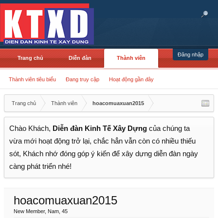
Đăng nhập
Trang chủ
Diễn đàn
Thành viên
Thành viên tiêu biểu
Đang truy cập
Hoạt động gần đây
Trang chủ
Thành viên
hoacomuaxuan2015
Chào Khách,
Diễn đàn Kinh Tế Xây Dựng
của chúng ta
vừa mới hoạt động trở lại, chắc hẳn vẫn còn có nhiều thiếu
sót, Khách nhớ đóng góp ý kiến để xây dựng diễn đàn ngày
càng phát triển nhé!
hoacomuaxuan2015
New Member
, Nam, 45