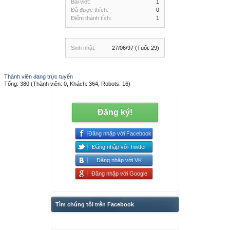
Bài viết:
1
Đã được thích:
0
Điểm thành tích:
1
Sinh nhật:
27/06/97
(Tuổi: 29)
Thành viên đang trực tuyến
Tổng: 380 (Thành viên: 0, Khách: 364, Robots: 16)
Đăng ký!
Đăng nhập với Facebook
Đăng nhập với Twitter
Đăng nhập với VK
Đăng nhập với Google
Tìm chúng tôi trên Facebook