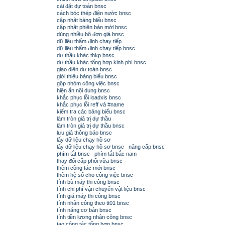
cài đặt dự toán bnsc
cách bóc thép điện nước bnsc
cập nhật bảng biểu bnsc
cập nhật phiên bản mới bnsc
dùng nhiều bộ đơn giá bnsc
dữ liệu thẩm định chạy tiếp
dữ liệu thẩm định chạy tiếp bnsc
dự thầu khác thkp bnsc
dự thầu khác tổng hợp kinh phí bnsc
giao diện dự toán bnsc
giới thiệu bảng biểu bnsc
gộp nhóm công việc bnsc
hiện ẩn nội dung bnsc
khắc phục lỗi loadxls bnsc
khắc phục lỗi reff và #name
kiểm tra các bảng biểu bnsc
làm tròn giá trị dự thầu
làm tròn giá trị dự thầu bnsc
lưu giá thông báo bnsc
lấy dữ liệu chạy hồ sơ
lấy dữ liệu chạy hồ sơ bnsc
nâng cấp bnsc
phím tắt bnsc
phím tắt bắc nam
thay đổi cấp phối vữa bnsc
thêm công tác mới bnsc
thêm hệ số cho công việc bnsc
tính bù máy thi công bnsc
tính chi phí vận chuyển vật liệu bnsc
tính giá máy thi công bnsc
tính nhân công theo tt01 bnsc
tính năng cơ bản bnsc
tính tiền lương nhân công bnsc
tạo công tác tổng hợp bnsc