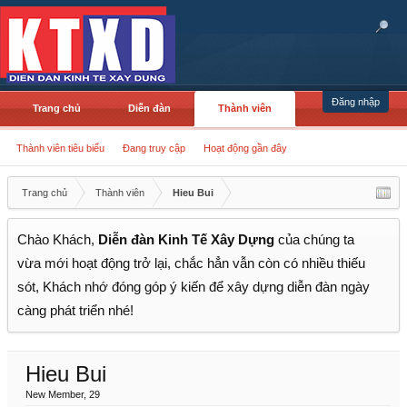
Đăng nhập
Trang chủ
Diễn đàn
Thành viên
Thành viên tiêu biểu
Đang truy cập
Hoạt động gần đây
Trang chủ
Thành viên
Hieu Bui
Chào Khách,
Diễn đàn Kinh Tế Xây Dựng
của chúng ta
vừa mới hoạt động trở lại, chắc hẳn vẫn còn có nhiều thiếu
sót, Khách nhớ đóng góp ý kiến để xây dựng diễn đàn ngày
càng phát triển nhé!
Hieu Bui
New Member
, 29