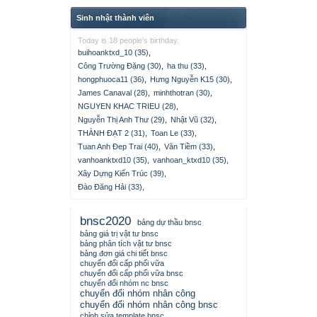
Sinh nhật thành viên
Today is 18 people's birthday.
buihoanktxd_10 (35)
,
Công Trường Đặng (30)
,
ha thu (33)
,
hongphuoca11 (36)
,
Hưng Nguyễn K15 (30)
,
James Canaval (28)
,
minhthotran (30)
,
NGUYEN KHAC TRIEU (28)
,
Nguyễn Thị Anh Thư (29)
,
Nhật Vũ (32)
,
THÀNH ĐẠT 2 (31)
,
Toan Le (33)
,
Tuan Anh Đep Trai (40)
,
Văn Tiềm (33)
,
vanhoanktxd10 (35)
,
vanhoan_ktxd10 (35)
,
Xây Dựng Kiến Trúc (39)
,
Đào Đăng Hải (33)
,
bnsc2020
bảng dự thầu bnsc
bảng giá trị vật tư bnsc
bảng phân tích vật tư bnsc
bảng đơn giá chi tiết bnsc
chuyển đổi cấp phối vữa
chuyển đổi cấp phối vữa bnsc
chuyển đổi nhóm nc bnsc
chuyển đổi nhóm nhân công
chuyển đổi nhóm nhân công bnsc
chỉnh sửa template bnsc