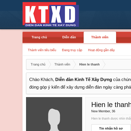
Trang chủ
Diễn đàn
Thành viên
Thành viên tiêu biểu
Đang truy cập
Hoạt động gần đây
Trang chủ
Thành viên
Hien le thanh
Chào Khách,
Diễn đàn Kinh Tế Xây Dựng
của chúng
đóng góp ý kiến để xây dựng diễn đàn ngày càng phát
Hien le than
New Member
, 36
Hien le thanh được nhìn thấy
Tin nhắn hồ sơ