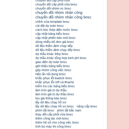
chuyển đổi cấp phối vữa
chuyển đổi cấp phối vữa bnsc
chuyển đổi nhóm nc bnsc
chuyển đổi nhóm nhân công
chuyển đổi nhóm nhân công bnsc
chỉnh sửa template bnsc
cài đặt dự toán bnsc
cách bóc thép điện nước bnsc
cập nhật bảng biểu bnsc
cập nhật phiên bản mới bnsc
dùng nhiều bộ đơn giá bnsc
dữ liệu thẩm định chạy tiếp
dữ liệu thẩm định chạy tiếp bnsc
dự thầu khác thkp bnsc
dự thầu khác tổng hợp kinh phí bnsc
giao diện dự toán bnsc
giới thiệu bảng biểu bnsc
gộp nhóm công việc bnsc
hiện ẩn nội dung bnsc
khắc phục lỗi loadxls bnsc
khắc phục lỗi reff và #name
kiểm tra các bảng biểu bnsc
làm tròn giá trị dự thầu
làm tròn giá trị dự thầu bnsc
lưu giá thông báo bnsc
lấy dữ liệu chạy hồ sơ
lấy dữ liệu chạy hồ sơ bnsc
nâng cấp bnsc
phím tắt bnsc
phím tắt bắc nam
thay đổi cấp phối vữa bnsc
thêm công tác mới bnsc
thêm hệ số cho công việc bnsc
tính bù máy thi công bnsc