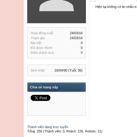
Hiện tại không có tin nhắn t
Hoạt động cuối:
24/03/16
Tham gia:
24/03/16
Bài viết:
0
Đã được thích:
0
Điểm thành tích:
0
Sinh nhật:
20/04/90
(Tuổi: 36)
Chia sẻ trang này
Thành viên đang trực tuyến
Tổng: 256 (Thành viên: 0, Khách: 235, Robots: 21)