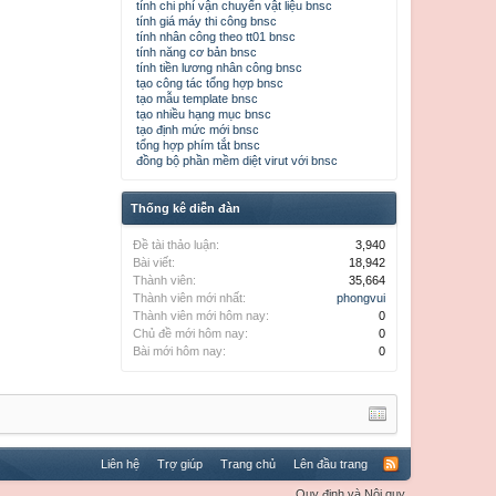
tính chi phí vận chuyển vật liệu bnsc
tính giá máy thi công bnsc
tính nhân công theo tt01 bnsc
tính năng cơ bản bnsc
tính tiền lương nhân công bnsc
tạo công tác tổng hợp bnsc
tạo mẫu template bnsc
tạo nhiều hạng mục bnsc
tạo định mức mới bnsc
tổng hợp phím tắt bnsc
đồng bộ phần mềm diệt virut với bnsc
Thống kê diễn đàn
Đề tài thảo luận:
3,940
Bài viết:
18,942
Thành viên:
35,664
Thành viên mới nhất:
phongvui
Thành viên mới hôm nay:
0
Chủ đề mới hôm nay:
0
Bài mới hôm nay:
0
Liên hệ
Trợ giúp
Trang chủ
Lên đầu trang
Quy định và Nội quy