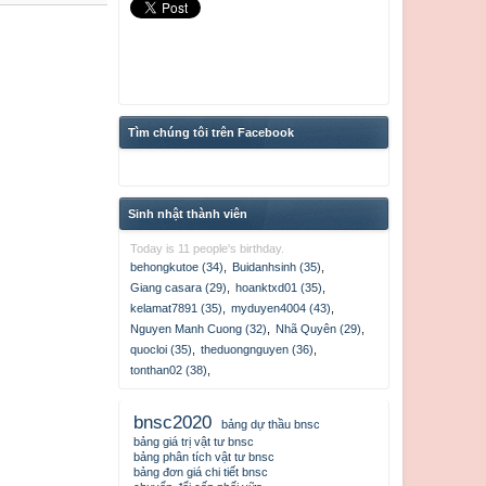
Tìm chúng tôi trên Facebook
Sinh nhật thành viên
Today is 11 people's birthday.
behongkutoe (34)
,
Buidanhsinh (35)
,
Giang casara (29)
,
hoanktxd01 (35)
,
kelamat7891 (35)
,
myduyen4004 (43)
,
Nguyen Manh Cuong (32)
,
Nhã Quyên (29)
,
quocloi (35)
,
theduongnguyen (36)
,
tonthan02 (38)
,
bnsc2020
bảng dự thầu bnsc
bảng giá trị vật tư bnsc
bảng phân tích vật tư bnsc
bảng đơn giá chi tiết bnsc