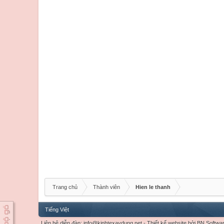
Trang chủ
Thành viên
Hien le thanh
Tiếng Việt
Liên hệ diễn đàn:
info@kinhtexaydung.net
-
Thiết kế website
bởi
BN Softwa