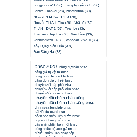
hongphuoca11 (36)
,
Hưng Nguyễn K15 (30)
,
James Canaval (28)
,
minhthotran (30)
,
NGUYEN KHAC TRIEU (28)
,
Nguyễn Thị Anh Thư (29)
,
Nhật Vũ (32)
,
THÀNH ĐẠT 2 (31)
,
Toan Le (33)
,
Tuan Anh Đep Trai (40)
,
Văn Tiềm (33)
,
vanhoanktxd10 (35)
,
vanhoan_ktxd10 (35)
,
Xây Dựng Kiến Trúc (39)
,
Đào Đăng Hải (33)
,
bnsc2020
bảng dự thầu bnsc
bảng giá trị vật tư bnsc
bảng phân tích vật tư bnsc
bảng đơn giá chi tiết bnsc
chuyển đổi cấp phối vữa
chuyển đổi cấp phối vữa bnsc
chuyển đổi nhóm nc bnsc
chuyển đổi nhóm nhân công
chuyển đổi nhóm nhân công bnsc
chỉnh sửa template bnsc
cài đặt dự toán bnsc
cách bóc thép điện nước bnsc
cập nhật bảng biểu bnsc
cập nhật phiên bản mới bnsc
dùng nhiều bộ đơn giá bnsc
dữ liệu thẩm định chạy tiếp