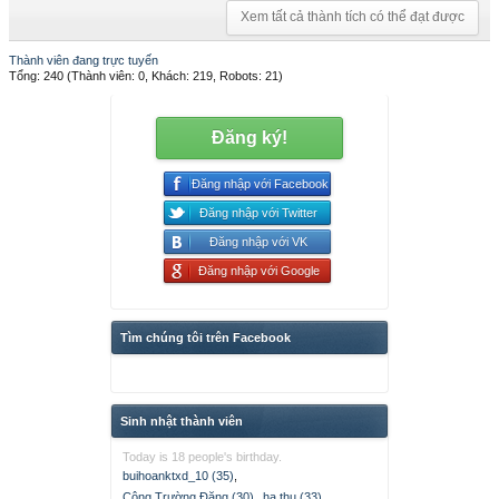
Xem tất cả thành tích có thể đạt được
Thành viên đang trực tuyến
Tổng: 240 (Thành viên: 0, Khách: 219, Robots: 21)
Đăng ký!
Đăng nhập với Facebook
Đăng nhập với Twitter
Đăng nhập với VK
Đăng nhập với Google
Tìm chúng tôi trên Facebook
Sinh nhật thành viên
Today is 18 people's birthday.
buihoanktxd_10 (35)
,
Công Trường Đặng (30)
,
ha thu (33)
,