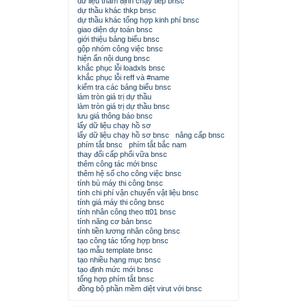
dữ liệu thẩm định chạy tiếp bnsc
dự thầu khác thkp bnsc
dự thầu khác tổng hợp kinh phí bnsc
giao diện dự toán bnsc
giới thiệu bảng biểu bnsc
gộp nhóm công việc bnsc
hiện ẩn nội dung bnsc
khắc phục lỗi loadxls bnsc
khắc phục lỗi reff và #name
kiểm tra các bảng biểu bnsc
làm tròn giá trị dự thầu
làm tròn giá trị dự thầu bnsc
lưu giá thông báo bnsc
lấy dữ liệu chạy hồ sơ
lấy dữ liệu chạy hồ sơ bnsc
nâng cấp bnsc
phím tắt bnsc
phím tắt bắc nam
thay đổi cấp phối vữa bnsc
thêm công tác mới bnsc
thêm hệ số cho công việc bnsc
tính bù máy thi công bnsc
tính chi phí vận chuyển vật liệu bnsc
tính giá máy thi công bnsc
tính nhân công theo tt01 bnsc
tính năng cơ bản bnsc
tính tiền lương nhân công bnsc
tạo công tác tổng hợp bnsc
tạo mẫu template bnsc
tạo nhiều hạng mục bnsc
tạo định mức mới bnsc
tổng hợp phím tắt bnsc
đồng bộ phần mềm diệt virut với bnsc