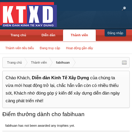
Đăng nhập
Trang chủ
Diễn đàn
Thành viên
Thành viên tiêu biểu
Đang truy cập
Hoạt động gần đây
Trang chủ
Thành viên
fabihuan
Chào Khách,
Diễn đàn Kinh Tế Xây Dựng
của chúng ta
vừa mới hoạt động trở lại, chắc hẳn vẫn còn có nhiều thiếu
sót, Khách nhớ đóng góp ý kiến để xây dựng diễn đàn ngày
càng phát triển nhé!
Điểm thưởng dành cho fabihuan
fabihuan has not been awarded any trophies yet.