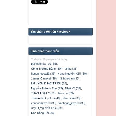
Tìm chúng tôi trên Facebook
Sinh nhật thành viên
Today is 18 people's birthday.
buihoanktxd_10 (35)
,
Công Trường Đặng (30)
,
ha thu (33)
,
hongphuoca11 (36)
,
Hưng Nguyễn K15 (30)
,
James Canaval (28)
,
minhthotran (30)
,
NGUYEN KHAC TRIEU (28)
,
Nguyễn Thị Anh Thư (29)
,
Nhật Vũ (32)
,
THÀNH ĐẠT 2 (31)
,
Toan Le (33)
,
Tuan Anh Đep Trai (40)
,
Văn Tiềm (33)
,
vanhoanktxd10 (35)
,
vanhoan_ktxd10 (35)
,
Xây Dựng Kiến Trúc (39)
,
Đào Đăng Hải (33)
,