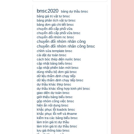
bnsc2020
bảng dự thầu bnsc
bảng giá trị vật tư bnsc
bảng phân tích vật tư bnsc
bảng đơn giá chi tiết bnsc
chuyển đổi cấp phối vữa
chuyển đổi cấp phối vữa bnsc
chuyển đổi nhóm nc bnsc
chuyển đổi nhóm nhân công
chuyển đổi nhóm nhân công bnsc
chỉnh sửa template bnsc
cài đặt dự toán bnsc
cách bóc thép điện nước bnsc
cập nhật bảng biểu bnsc
cập nhật phiên bản mới bnsc
dùng nhiều bộ đơn giá bnsc
dữ liệu thẩm định chạy tiếp
dữ liệu thẩm định chạy tiếp bnsc
dự thầu khác thkp bnsc
dự thầu khác tổng hợp kinh phí bnsc
giao diện dự toán bnsc
giới thiệu bảng biểu bnsc
gộp nhóm công việc bnsc
hiện ẩn nội dung bnsc
khắc phục lỗi loadxls bnsc
khắc phục lỗi reff và #name
kiểm tra các bảng biểu bnsc
làm tròn giá trị dự thầu
làm tròn giá trị dự thầu bnsc
lưu giá thông báo bnsc