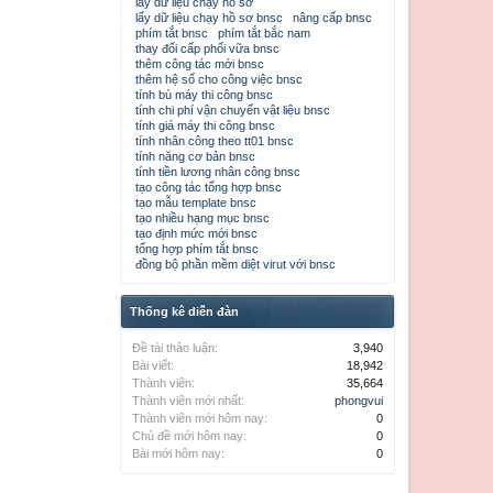
lấy dữ liệu chạy hồ sơ
lấy dữ liệu chạy hồ sơ bnsc
nâng cấp bnsc
phím tắt bnsc
phím tắt bắc nam
thay đổi cấp phối vữa bnsc
thêm công tác mới bnsc
thêm hệ số cho công việc bnsc
tính bù máy thi công bnsc
tính chi phí vận chuyển vật liệu bnsc
tính giá máy thi công bnsc
tính nhân công theo tt01 bnsc
tính năng cơ bản bnsc
tính tiền lương nhân công bnsc
tạo công tác tổng hợp bnsc
tạo mẫu template bnsc
tạo nhiều hạng mục bnsc
tạo định mức mới bnsc
tổng hợp phím tắt bnsc
đồng bộ phần mềm diệt virut với bnsc
Thống kê diễn đàn
Đề tài thảo luận:
3,940
Bài viết:
18,942
Thành viên:
35,664
Thành viên mới nhất:
phongvui
Thành viên mới hôm nay:
0
Chủ đề mới hôm nay:
0
Bài mới hôm nay:
0