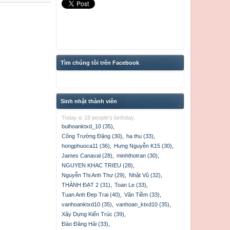
Tìm chúng tôi trên Facebook
Sinh nhật thành viên
Today is 18 people's birthday.
buihoanktxd_10 (35)
,
Công Trường Đặng (30)
,
ha thu (33)
,
hongphuoca11 (36)
,
Hưng Nguyễn K15 (30)
,
James Canaval (28)
,
minhthotran (30)
,
NGUYEN KHAC TRIEU (28)
,
Nguyễn Thị Anh Thư (29)
,
Nhật Vũ (32)
,
THÀNH ĐẠT 2 (31)
,
Toan Le (33)
,
Tuan Anh Đep Trai (40)
,
Văn Tiềm (33)
,
vanhoanktxd10 (35)
,
vanhoan_ktxd10 (35)
,
Xây Dựng Kiến Trúc (39)
,
Đào Đăng Hải (33)
,