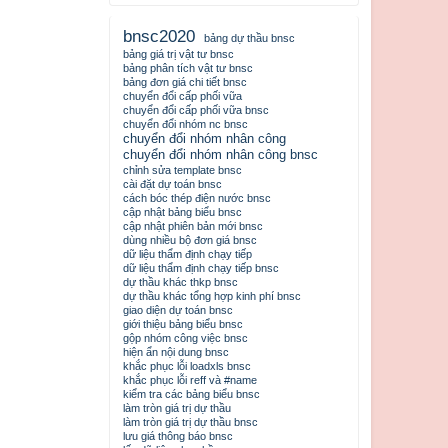
bnsc2020
bảng dự thầu bnsc
bảng giá trị vật tư bnsc
bảng phân tích vật tư bnsc
bảng đơn giá chi tiết bnsc
chuyển đổi cấp phối vữa
chuyển đổi cấp phối vữa bnsc
chuyển đổi nhóm nc bnsc
chuyển đổi nhóm nhân công
chuyển đổi nhóm nhân công bnsc
chỉnh sửa template bnsc
cài đặt dự toán bnsc
cách bóc thép điện nước bnsc
cập nhật bảng biểu bnsc
cập nhật phiên bản mới bnsc
dùng nhiều bộ đơn giá bnsc
dữ liệu thẩm định chạy tiếp
dữ liệu thẩm định chạy tiếp bnsc
dự thầu khác thkp bnsc
dự thầu khác tổng hợp kinh phí bnsc
giao diện dự toán bnsc
giới thiệu bảng biểu bnsc
gộp nhóm công việc bnsc
hiện ẩn nội dung bnsc
khắc phục lỗi loadxls bnsc
khắc phục lỗi reff và #name
kiểm tra các bảng biểu bnsc
làm tròn giá trị dự thầu
làm tròn giá trị dự thầu bnsc
lưu giá thông báo bnsc