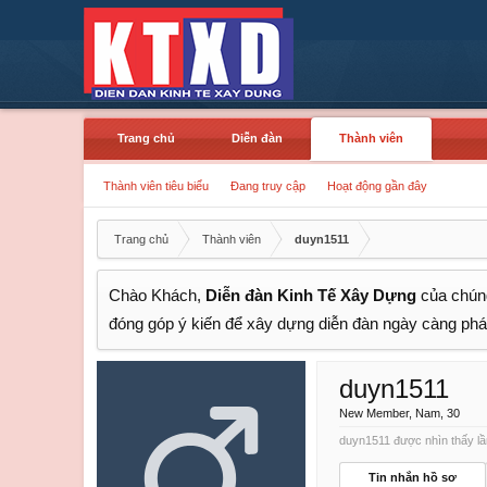
Trang chủ
Diễn đàn
Thành viên
Thành viên tiêu biểu
Đang truy cập
Hoạt động gần đây
Trang chủ
Thành viên
duyn1511
Chào Khách,
Diễn đàn Kinh Tế Xây Dựng
của chúng
đóng góp ý kiến để xây dựng diễn đàn ngày càng phát
duyn1511
New Member
, Nam, 30
duyn1511 được nhìn thấy lầ
Tin nhắn hồ sơ