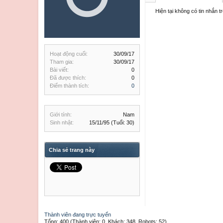
Hiện tại không có tin nhắn 
Hoạt động cuối:
30/09/17
Tham gia:
30/09/17
Bài viết:
0
Đã được thích:
0
Điểm thành tích:
0
Giới tính:
Nam
Sinh nhật:
15/11/95
(Tuổi: 30)
Chia sẻ trang này
Thành viên đang trực tuyến
Tổng: 400 (Thành viên: 0, Khách: 348, Robots: 52)