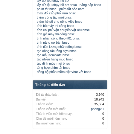
lấy dữ liệu chạy hồ sơ
lấy dữ liệu chạy hồ sơ bnsc
nâng cấp bnsc
phím tắt bnsc
phím tắt bắc nam
thay đổi cấp phối vữa bnsc
thêm công tác mới bnsc
thêm hệ số cho công việc bnsc
tính bù máy thi công bnsc
tính chi phí vận chuyển vật liệu bnsc
tính giá máy thi công bnsc
tính nhân công theo tt01 bnsc
tính năng cơ bản bnsc
tính tiền lương nhân công bnsc
tạo công tác tổng hợp bnsc
tạo mẫu template bnsc
tạo nhiều hạng mục bnsc
tạo định mức mới bnsc
tổng hợp phím tắt bnsc
đồng bộ phần mềm diệt virut với bnsc
Thống kê diễn đàn
Đề tài thảo luận:
3,940
Bài viết:
18,942
Thành viên:
35,664
Thành viên mới nhất:
phongvui
Thành viên mới hôm nay:
0
Chủ đề mới hôm nay:
0
Bài mới hôm nay:
0