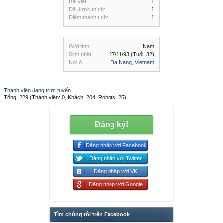
Bài viết:
1
Đã được thích:
1
Điểm thành tích:
1
Giới tính:
Nam
Sinh nhật:
27/11/93
(Tuổi: 32)
Nơi ở:
Da Nang, Vietnam
Thành viên đang trực tuyến
Tổng: 229 (Thành viên: 0, Khách: 204, Robots: 25)
Đăng ký!
Đăng nhập với Facebook
Đăng nhập với Twitter
Đăng nhập với VK
Đăng nhập với Google
Tìm chúng tôi trên Facebook