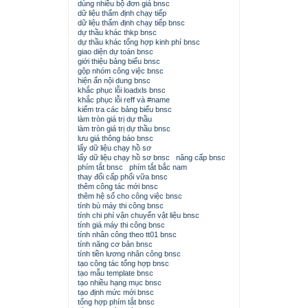
dùng nhiều bộ đơn giá bnsc
dữ liệu thẩm định chạy tiếp
dữ liệu thẩm định chạy tiếp bnsc
dự thầu khác thkp bnsc
dự thầu khác tổng hợp kinh phí bnsc
giao diện dự toán bnsc
giới thiệu bảng biểu bnsc
gộp nhóm công việc bnsc
hiện ẩn nội dung bnsc
khắc phục lỗi loadxls bnsc
khắc phục lỗi reff và #name
kiểm tra các bảng biểu bnsc
làm tròn giá trị dự thầu
làm tròn giá trị dự thầu bnsc
lưu giá thông báo bnsc
lấy dữ liệu chạy hồ sơ
lấy dữ liệu chạy hồ sơ bnsc
nâng cấp bnsc
phím tắt bnsc
phím tắt bắc nam
thay đổi cấp phối vữa bnsc
thêm công tác mới bnsc
thêm hệ số cho công việc bnsc
tính bù máy thi công bnsc
tính chi phí vận chuyển vật liệu bnsc
tính giá máy thi công bnsc
tính nhân công theo tt01 bnsc
tính năng cơ bản bnsc
tính tiền lương nhân công bnsc
tạo công tác tổng hợp bnsc
tạo mẫu template bnsc
tạo nhiều hạng mục bnsc
tạo định mức mới bnsc
tổng hợp phím tắt bnsc