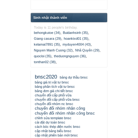
Sinh nhật thành viên
Today is 11 people's birthday.
behongkutoe (34)
,
Buidanhsinh (35)
,
Giang casara (29)
,
hoanktxd01 (35)
,
kelamat7891 (35)
,
myduyen4004 (43)
,
Nguyen Manh Cuong (32)
,
Nhã Quyên (29)
,
quocloi (35)
,
theduongnguyen (36)
,
tonthan02 (38)
,
bnsc2020
bảng dự thầu bnsc
bảng giá trị vật tư bnsc
bảng phân tích vật tư bnsc
bảng đơn giá chi tiết bnsc
chuyển đổi cấp phối vữa
chuyển đổi cấp phối vữa bnsc
chuyển đổi nhóm nc bnsc
chuyển đổi nhóm nhân công
chuyển đổi nhóm nhân công bnsc
chỉnh sửa template bnsc
cài đặt dự toán bnsc
cách bóc thép điện nước bnsc
cập nhật bảng biểu bnsc
cập nhật phiên bản mới bnsc