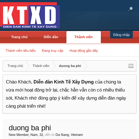
Đăng nhập
Trang chủ
Diễn đàn
Thành viên
Thành viên tiêu biểu
Đang truy cập
Hoạt động gần đây
Trang chủ
Thành viên
duong ba phi
Chào Khách,
Diễn đàn Kinh Tế Xây Dựng
của chúng ta
vừa mới hoạt động trở lại, chắc hẳn vẫn còn có nhiều thiếu
sót, Khách nhớ đóng góp ý kiến để xây dựng diễn đàn ngày
càng phát triển nhé!
duong ba phi
New Member
, Nam, 32,
đến từ
Da Nang, Vietnam