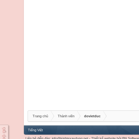
Trang chủ
Thành viên
dovietduc
Tiếng Việt
Liên hệ diễn đàn:
info@kinhtexaydung.net
-
Thiết kế website
bởi
BN Softwa