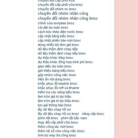
chuyển đổi cấp phối vữa
chuyển đổi cấp phối vữa bnsc
chuyển đổi nhóm nc bnsc
chuyển đổi nhóm nhân công
chuyển đổi nhóm nhân công bnsc
chỉnh sửa template bnsc
cài đặt dự toán bnsc
cách bóc thép điện nước bnsc
cập nhật bảng biểu bnsc
cập nhật phiên bản mới bnsc
dùng nhiều bộ đơn giá bnsc
dữ liệu thẩm định chạy tiếp
dữ liệu thẩm định chạy tiếp bnsc
dự thầu khác thkp bnsc
dự thầu khác tổng hợp kinh phí bnsc
giao diện dự toán bnsc
giới thiệu bảng biểu bnsc
gộp nhóm công việc bnsc
hiện ẩn nội dung bnsc
khắc phục lỗi loadxls bnsc
khắc phục lỗi reff và #name
kiểm tra các bảng biểu bnsc
làm tròn giá trị dự thầu
làm tròn giá trị dự thầu bnsc
lưu giá thông báo bnsc
lấy dữ liệu chạy hồ sơ
lấy dữ liệu chạy hồ sơ bnsc
nâng cấp bnsc
phím tắt bnsc
phím tắt bắc nam
thay đổi cấp phối vữa bnsc
thêm công tác mới bnsc
thêm hệ số cho công việc bnsc
tính bù máy thi công bnsc