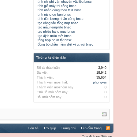
tính chi phí vận chuyển vật liệu bnsc
tính giá máy thi công bnsc
tính nhân công theo tt01 bnsc
tính năng cơ bản bnsc
tính tiền lương nhân công bnsc
tạo công tác tổng hợp bnsc
tạo mẫu template bnsc
tạo nhiều hạng mục bnsc
tạo định mức mới bnsc
tổng hợp phím tắt bnsc
đồng bộ phần mềm diệt virut với bnsc
Thống kê diễn đàn
Đề tài thảo luận:
3,940
Bài viết:
18,942
Thành viên:
35,664
Thành viên mới nhất:
phongvui
Thành viên mới hôm nay:
0
Chủ đề mới hôm nay:
0
Bài mới hôm nay:
0
Liên hệ
Trợ giúp
Trang chủ
Lên đầu trang
Quy định và Nội quy