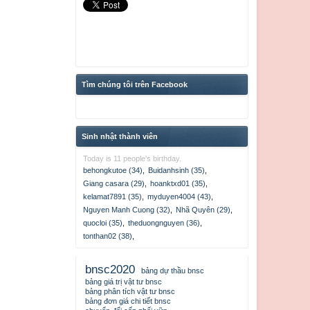
Tìm chúng tôi trên Facebook
Sinh nhật thành viên
Today is 11 people's birthday.
behongkutoe (34)
,
Buidanhsinh (35)
,
Giang casara (29)
,
hoanktxd01 (35)
,
kelamat7891 (35)
,
myduyen4004 (43)
,
Nguyen Manh Cuong (32)
,
Nhã Quyên (29)
,
quocloi (35)
,
theduongnguyen (36)
,
tonthan02 (38)
,
bnsc2020
bảng dự thầu bnsc
bảng giá trị vật tư bnsc
bảng phân tích vật tư bnsc
bảng đơn giá chi tiết bnsc