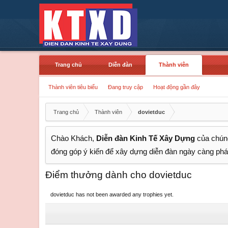
Trang chủ
Diễn đàn
Thành viên
Thành viên tiêu biểu
Đang truy cập
Hoạt động gần đây
Trang chủ
Thành viên
dovietduc
Chào Khách,
Diễn đàn Kinh Tế Xây Dựng
của chúng
đóng góp ý kiến để xây dựng diễn đàn ngày càng phát
Điểm thưởng dành cho dovietduc
dovietduc has not been awarded any trophies yet.