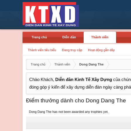
Trang chủ
Diễn đàn
Thành viên
Thành viên tiêu biểu
Đang truy cập
Hoạt động gần đây
Trang chủ
Thành viên
Dong Dang The
Chào Khách,
Diễn đàn Kinh Tế Xây Dựng
của chúng
đóng góp ý kiến để xây dựng diễn đàn ngày càng phát
Điểm thưởng dành cho Dong Dang The
Dong Dang The has not been awarded any trophies yet.