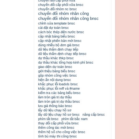
chuyển đổi cấp phối vữa
chuyển đổi cấp phối vữa bnsc
chuyển đổi nhóm nc bnsc
chuyển đổi nhóm nhân công
chuyển đổi nhóm nhân công bnsc
chỉnh sửa template bnsc
cài đặt dự toán bnsc
cách bóc thép điện nước bnsc
cập nhật bảng biểu bnsc
cập nhật phiên bản mới bnsc
dùng nhiều bộ đơn giá bnsc
dữ liệu thẩm định chạy tiếp
dữ liệu thẩm định chạy tiếp bnsc
dự thầu khác thkp bnsc
dự thầu khác tổng hợp kinh phí bnsc
giao diện dự toán bnsc
giới thiệu bảng biểu bnsc
gộp nhóm công việc bnsc
hiện ẩn nội dung bnsc
khắc phục lỗi loadxls bnsc
khắc phục lỗi reff và #name
kiểm tra các bảng biểu bnsc
làm tròn giá trị dự thầu
làm tròn giá trị dự thầu bnsc
lưu giá thông báo bnsc
lấy dữ liệu chạy hồ sơ
lấy dữ liệu chạy hồ sơ bnsc
nâng cấp bnsc
phím tắt bnsc
phím tắt bắc nam
thay đổi cấp phối vữa bnsc
thêm công tác mới bnsc
thêm hệ số cho công việc bnsc
tính bù máy thi công bnsc