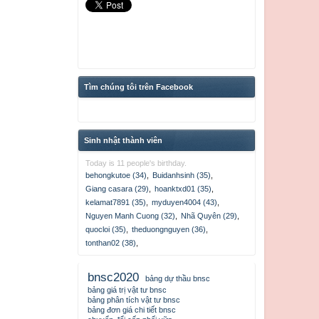
Tìm chúng tôi trên Facebook
Sinh nhật thành viên
Today is 11 people's birthday.
behongkutoe (34)
,
Buidanhsinh (35)
,
Giang casara (29)
,
hoanktxd01 (35)
,
kelamat7891 (35)
,
myduyen4004 (43)
,
Nguyen Manh Cuong (32)
,
Nhã Quyên (29)
,
quocloi (35)
,
theduongnguyen (36)
,
tonthan02 (38)
,
bnsc2020
bảng dự thầu bnsc
bảng giá trị vật tư bnsc
bảng phân tích vật tư bnsc
bảng đơn giá chi tiết bnsc