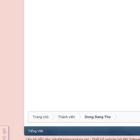
Trang chủ
Thành viên
Dong Dang The
Tiếng Việt
Liên hệ diễn đàn:
info@kinhtexaydung.net
-
Thiết kế website
bởi
BN Softwa