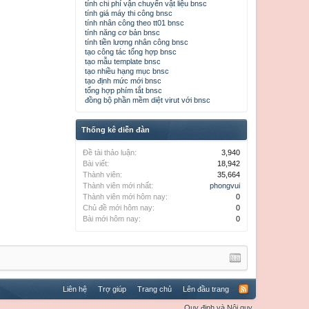
tính chi phí vận chuyển vật liệu bnsc
tính giá máy thi công bnsc
tính nhân công theo tt01 bnsc
tính năng cơ bản bnsc
tính tiền lương nhân công bnsc
tạo công tác tổng hợp bnsc
tạo mẫu template bnsc
tạo nhiều hạng mục bnsc
tạo định mức mới bnsc
tổng hợp phím tắt bnsc
đồng bộ phần mềm diệt virut với bnsc
Thống kê diễn đàn
Đề tài thảo luận:
3,940
Bài viết:
18,942
Thành viên:
35,664
Thành viên mới nhất:
phongvui
Thành viên mới hôm nay:
0
Chủ đề mới hôm nay:
0
Bài mới hôm nay:
0
Liên hệ
Trợ giúp
Trang chủ
Lên đầu trang
Quy định và Nội quy