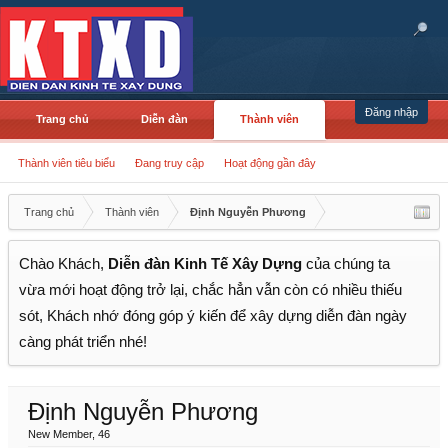
Đăng nhập
Trang chủ
Diễn đàn
Thành viên
Thành viên tiêu biểu
Đang truy cập
Hoạt động gần đây
Trang chủ
Thành viên
Định Nguyễn Phương
Chào Khách,
Diễn đàn Kinh Tế Xây Dựng
của chúng ta
vừa mới hoạt động trở lại, chắc hẳn vẫn còn có nhiều thiếu
sót, Khách nhớ đóng góp ý kiến để xây dựng diễn đàn ngày
càng phát triển nhé!
Định Nguyễn Phương
New Member
, 46