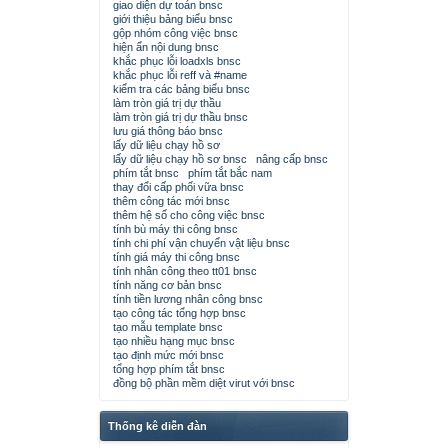
giao diện dự toán bnsc
giới thiệu bảng biểu bnsc
gộp nhóm công việc bnsc
hiện ẩn nội dung bnsc
khắc phục lỗi loadxls bnsc
khắc phục lỗi reff và #name
kiểm tra các bảng biểu bnsc
làm tròn giá trị dự thầu
làm tròn giá trị dự thầu bnsc
lưu giá thông báo bnsc
lấy dữ liệu chạy hồ sơ
lấy dữ liệu chạy hồ sơ bnsc
nâng cấp bnsc
phím tắt bnsc
phím tắt bắc nam
thay đổi cấp phối vữa bnsc
thêm công tác mới bnsc
thêm hệ số cho công việc bnsc
tính bù máy thi công bnsc
tính chi phí vận chuyển vật liệu bnsc
tính giá máy thi công bnsc
tính nhân công theo tt01 bnsc
tính năng cơ bản bnsc
tính tiền lương nhân công bnsc
tạo công tác tổng hợp bnsc
tạo mẫu template bnsc
tạo nhiều hạng mục bnsc
tạo định mức mới bnsc
tổng hợp phím tắt bnsc
đồng bộ phần mềm diệt virut với bnsc
Thống kê diễn đàn