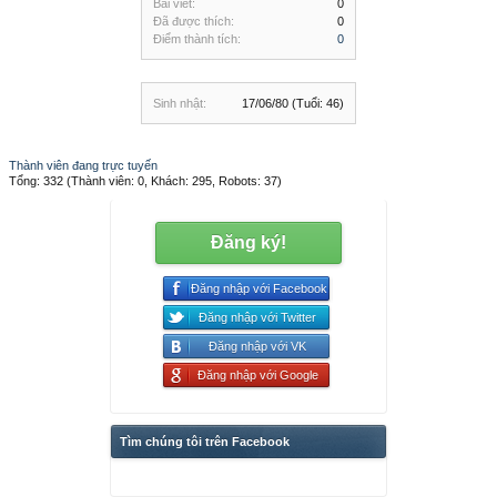
Bài viết:
0
Đã được thích:
0
Điểm thành tích:
0
Sinh nhật:
17/06/80
(Tuổi: 46)
Thành viên đang trực tuyến
Tổng: 332 (Thành viên: 0, Khách: 295, Robots: 37)
Đăng ký!
Đăng nhập với Facebook
Đăng nhập với Twitter
Đăng nhập với VK
Đăng nhập với Google
Tìm chúng tôi trên Facebook