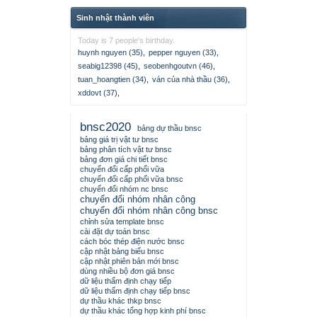
Sinh nhật thành viên
Today is 7 people's birthday.
huynh nguyen (35)
,
pepper nguyen (33)
,
seabig12398 (45)
,
seobenhgoutvn (46)
,
tuan_hoangtien (34)
,
ván của nhà thầu (36)
,
xddovt (37)
,
bnsc2020
bảng dự thầu bnsc
bảng giá trị vật tư bnsc
bảng phân tích vật tư bnsc
bảng đơn giá chi tiết bnsc
chuyển đổi cấp phối vữa
chuyển đổi cấp phối vữa bnsc
chuyển đổi nhóm nc bnsc
chuyển đổi nhóm nhân công
chuyển đổi nhóm nhân công bnsc
chỉnh sửa template bnsc
cài đặt dự toán bnsc
cách bóc thép điện nước bnsc
cập nhật bảng biểu bnsc
cập nhật phiên bản mới bnsc
dùng nhiều bộ đơn giá bnsc
dữ liệu thẩm định chạy tiếp
dữ liệu thẩm định chạy tiếp bnsc
dự thầu khác thkp bnsc
dự thầu khác tổng hợp kinh phí bnsc