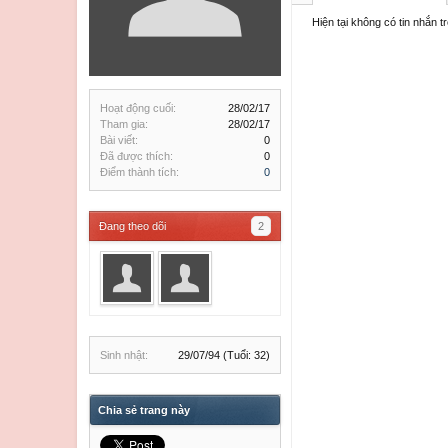
Hiện tại không có tin nhắn 
Hoạt động cuối:
28/02/17
Tham gia:
28/02/17
Bài viết:
0
Đã được thích:
0
Điểm thành tích:
0
Đang theo dõi
2
Sinh nhật:
29/07/94
(Tuổi: 32)
Chia sẻ trang này