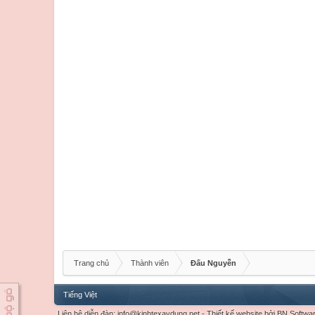
Trang chủ
Thành viên
Đấu Nguyễn
Tiếng Việt
Liên hệ diễn đàn:
info@kinhtexaydung.net
-
Thiết kế website
bởi
BN Softwa