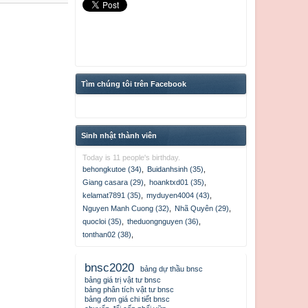
Tìm chúng tôi trên Facebook
Sinh nhật thành viên
Today is 11 people's birthday.
behongkutoe (34)
,
Buidanhsinh (35)
,
npc
Hòa Hoàng
Giang casara (29)
,
hoanktxd01 (35)
,
kelamat7891 (35)
,
myduyen4004 (43)
,
Nguyen Manh Cuong (32)
,
Nhã Quyên (29)
,
quocloi (35)
,
theduongnguyen (36)
,
tonthan02 (38)
,
bnsc2020
bảng dự thầu bnsc
bảng giá trị vật tư bnsc
bảng phân tích vật tư bnsc
bảng đơn giá chi tiết bnsc