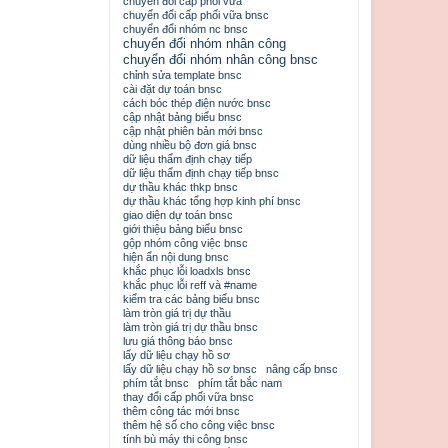
chuyển đổi cấp phối vữa
chuyển đổi cấp phối vữa bnsc
chuyển đổi nhóm nc bnsc
chuyển đổi nhóm nhân công
chuyển đổi nhóm nhân công bnsc
chỉnh sửa template bnsc
cài đặt dự toán bnsc
cách bóc thép điện nước bnsc
cập nhật bảng biểu bnsc
cập nhật phiên bản mới bnsc
dùng nhiều bộ đơn giá bnsc
dữ liệu thẩm định chạy tiếp
dữ liệu thẩm định chạy tiếp bnsc
dự thầu khác thkp bnsc
dự thầu khác tổng hợp kinh phí bnsc
giao diện dự toán bnsc
giới thiệu bảng biểu bnsc
gộp nhóm công việc bnsc
hiện ẩn nội dung bnsc
khắc phục lỗi loadxls bnsc
khắc phục lỗi reff và #name
kiểm tra các bảng biểu bnsc
làm tròn giá trị dự thầu
làm tròn giá trị dự thầu bnsc
lưu giá thông báo bnsc
lấy dữ liệu chạy hồ sơ
lấy dữ liệu chạy hồ sơ bnsc
nâng cấp bnsc
phím tắt bnsc
phím tắt bắc nam
thay đổi cấp phối vữa bnsc
thêm công tác mới bnsc
thêm hệ số cho công việc bnsc
tính bù máy thi công bnsc