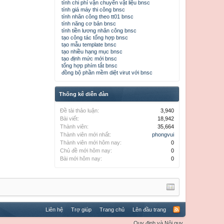
tính chi phí vận chuyển vật liệu bnsc
tính giá máy thi công bnsc
tính nhân công theo tt01 bnsc
tính năng cơ bản bnsc
tính tiền lương nhân công bnsc
tạo công tác tổng hợp bnsc
tạo mẫu template bnsc
tạo nhiều hạng mục bnsc
tạo định mức mới bnsc
tổng hợp phím tắt bnsc
đồng bộ phần mềm diệt virut với bnsc
Thống kê diễn đàn
Đề tài thảo luận:
3,940
Bài viết:
18,942
Thành viên:
35,664
Thành viên mới nhất:
phongvui
Thành viên mới hôm nay:
0
Chủ đề mới hôm nay:
0
Bài mới hôm nay:
0
Liên hệ
Trợ giúp
Trang chủ
Lên đầu trang
Quy định và Nội quy