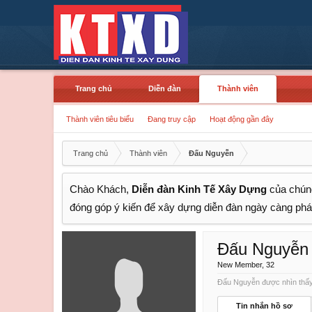
Trang chủ
Diễn đàn
Thành viên
Thành viên tiêu biểu
Đang truy cập
Hoạt động gần đây
Trang chủ
Thành viên
Đấu Nguyễn
Chào Khách,
Diễn đàn Kinh Tế Xây Dựng
của chúng
đóng góp ý kiến để xây dựng diễn đàn ngày càng phát
Đấu Nguyễn
New Member
, 32
Đấu Nguyễn được nhìn thấy 
Tin nhắn hồ sơ