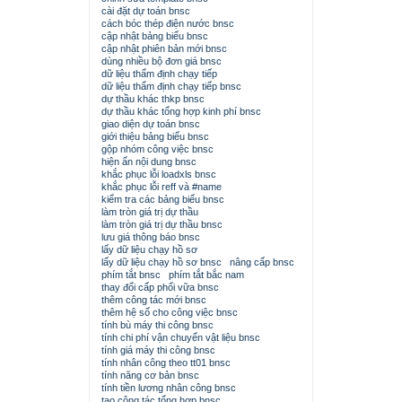
cài đặt dự toán bnsc
cách bóc thép điện nước bnsc
cập nhật bảng biểu bnsc
cập nhật phiên bản mới bnsc
dùng nhiều bộ đơn giá bnsc
dữ liệu thẩm định chạy tiếp
dữ liệu thẩm định chạy tiếp bnsc
dự thầu khác thkp bnsc
dự thầu khác tổng hợp kinh phí bnsc
giao diện dự toán bnsc
giới thiệu bảng biểu bnsc
gộp nhóm công việc bnsc
hiện ẩn nội dung bnsc
khắc phục lỗi loadxls bnsc
khắc phục lỗi reff và #name
kiểm tra các bảng biểu bnsc
làm tròn giá trị dự thầu
làm tròn giá trị dự thầu bnsc
lưu giá thông báo bnsc
lấy dữ liệu chạy hồ sơ
lấy dữ liệu chạy hồ sơ bnsc
nâng cấp bnsc
phím tắt bnsc
phím tắt bắc nam
thay đổi cấp phối vữa bnsc
thêm công tác mới bnsc
thêm hệ số cho công việc bnsc
tính bù máy thi công bnsc
tính chi phí vận chuyển vật liệu bnsc
tính giá máy thi công bnsc
tính nhân công theo tt01 bnsc
tính năng cơ bản bnsc
tính tiền lương nhân công bnsc
tạo công tác tổng hợp bnsc