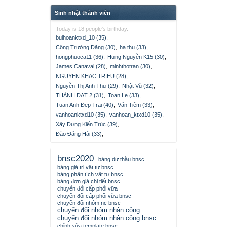
Sinh nhật thành viên
Today is 18 people's birthday.
buihoanktxd_10 (35)
,
Công Trường Đặng (30)
,
ha thu (33)
,
hongphuoca11 (36)
,
Hưng Nguyễn K15 (30)
,
James Canaval (28)
,
minhthotran (30)
,
NGUYEN KHAC TRIEU (28)
,
Nguyễn Thị Anh Thư (29)
,
Nhật Vũ (32)
,
THÀNH ĐẠT 2 (31)
,
Toan Le (33)
,
Tuan Anh Đep Trai (40)
,
Văn Tiềm (33)
,
vanhoanktxd10 (35)
,
vanhoan_ktxd10 (35)
,
Xây Dựng Kiến Trúc (39)
,
Đào Đăng Hải (33)
,
bnsc2020
bảng dự thầu bnsc
bảng giá trị vật tư bnsc
bảng phân tích vật tư bnsc
bảng đơn giá chi tiết bnsc
chuyển đổi cấp phối vữa
chuyển đổi cấp phối vữa bnsc
chuyển đổi nhóm nc bnsc
chuyển đổi nhóm nhân công
chuyển đổi nhóm nhân công bnsc
chỉnh sửa template bnsc