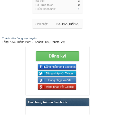
Bài viết:
3
Đã được thích:
0
Điểm thành tích:
1
Sinh nhật:
16/04/72
(Tuổi: 54)
Thành viên đang trực tuyến
Tổng: 433 (Thành viên: 0, Khách: 406, Robots: 27)
Đăng ký!
Đăng nhập với Facebook
Đăng nhập với Twitter
Đăng nhập với VK
Đăng nhập với Google
Tìm chúng tôi trên Facebook