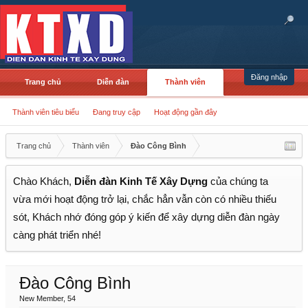
Đăng nhập
Trang chủ
Diễn đàn
Thành viên
Thành viên tiêu biểu
Đang truy cập
Hoạt động gần đây
Trang chủ
Thành viên
Đào Công Bình
Chào Khách,
Diễn đàn Kinh Tế Xây Dựng
của chúng ta
vừa mới hoạt động trở lại, chắc hẳn vẫn còn có nhiều thiếu
sót, Khách nhớ đóng góp ý kiến để xây dựng diễn đàn ngày
càng phát triển nhé!
Đào Công Bình
New Member
, 54