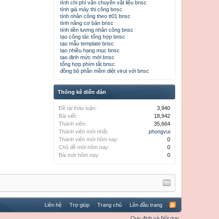
tính chi phí vận chuyển vật liệu bnsc
tính giá máy thi công bnsc
tính nhân công theo tt01 bnsc
tính năng cơ bản bnsc
tính tiền lương nhân công bnsc
tạo công tác tổng hợp bnsc
tạo mẫu template bnsc
tạo nhiều hạng mục bnsc
tạo định mức mới bnsc
tổng hợp phím tắt bnsc
đồng bộ phần mềm diệt virut với bnsc
Thống kê diễn đàn
Đề tài thảo luận:
3,940
Bài viết:
18,942
Thành viên:
35,664
Thành viên mới nhất:
phongvui
Thành viên mới hôm nay:
0
Chủ đề mới hôm nay:
0
Bài mới hôm nay:
0
Liên hệ
Trợ giúp
Trang chủ
Lên đầu trang
Quy định và Nội quy