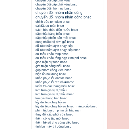
chuyển đổi cấp phối vữa
chuyển đổi cấp phối vữa bnsc
chuyển đổi nhóm nc bnsc
chuyển đổi nhóm nhân công
chuyển đổi nhóm nhân công bnsc
chỉnh sửa template bnsc
cài đặt dự toán bnsc
cách bóc thép điện nước bnsc
cập nhật bảng biểu bnsc
cập nhật phiên bản mới bnsc
dùng nhiều bộ đơn giá bnsc
dữ liệu thẩm định chạy tiếp
dữ liệu thẩm định chạy tiếp bnsc
dự thầu khác thkp bnsc
dự thầu khác tổng hợp kinh phí bnsc
giao diện dự toán bnsc
giới thiệu bảng biểu bnsc
gộp nhóm công việc bnsc
hiện ẩn nội dung bnsc
khắc phục lỗi loadxls bnsc
khắc phục lỗi reff và #name
kiểm tra các bảng biểu bnsc
làm tròn giá trị dự thầu
làm tròn giá trị dự thầu bnsc
lưu giá thông báo bnsc
lấy dữ liệu chạy hồ sơ
lấy dữ liệu chạy hồ sơ bnsc
nâng cấp bnsc
phím tắt bnsc
phím tắt bắc nam
thay đổi cấp phối vữa bnsc
thêm công tác mới bnsc
thêm hệ số cho công việc bnsc
tính bù máy thi công bnsc