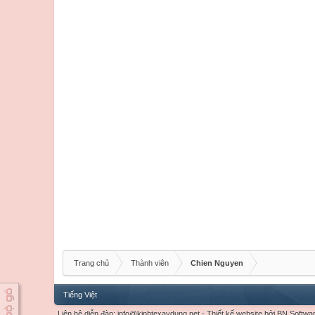
Trang chủ
Thành viên
Chien Nguyen
Tiếng Việt
Liên hệ diễn đàn:
info@kinhtexaydung.net
-
Thiết kế website
bởi
BN Softwa