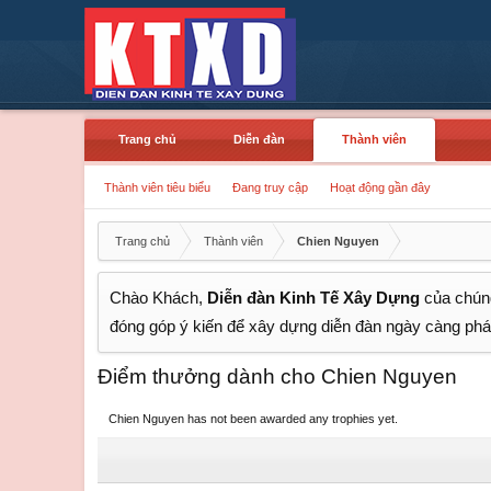
Trang chủ
Diễn đàn
Thành viên
Thành viên tiêu biểu
Đang truy cập
Hoạt động gần đây
Trang chủ
Thành viên
Chien Nguyen
Chào Khách,
Diễn đàn Kinh Tế Xây Dựng
của chúng
đóng góp ý kiến để xây dựng diễn đàn ngày càng phát
Điểm thưởng dành cho Chien Nguyen
Chien Nguyen has not been awarded any trophies yet.