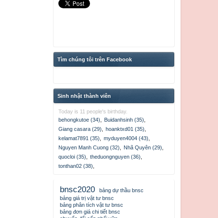
Tìm chúng tôi trên Facebook
Sinh nhật thành viên
Today is 11 people's birthday.
behongkutoe (34)
,
Buidanhsinh (35)
,
Giang casara (29)
,
hoanktxd01 (35)
,
kelamat7891 (35)
,
myduyen4004 (43)
,
Nguyen Manh Cuong (32)
,
Nhã Quyên (29)
,
quocloi (35)
,
theduongnguyen (36)
,
tonthan02 (38)
,
bnsc2020
bảng dự thầu bnsc
bảng giá trị vật tư bnsc
bảng phân tích vật tư bnsc
bảng đơn giá chi tiết bnsc