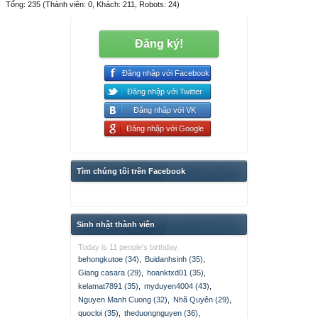
Tổng: 235 (Thành viên: 0, Khách: 211, Robots: 24)
Đăng ký!
Đăng nhập với Facebook
Đăng nhập với Twitter
Đăng nhập với VK
Đăng nhập với Google
Tìm chúng tôi trên Facebook
Sinh nhật thành viên
Today is 11 people's birthday.
behongkutoe (34)
,
Buidanhsinh (35)
,
Giang casara (29)
,
hoanktxd01 (35)
,
kelamat7891 (35)
,
myduyen4004 (43)
,
Nguyen Manh Cuong (32)
,
Nhã Quyên (29)
,
quocloi (35)
,
theduongnguyen (36)
,