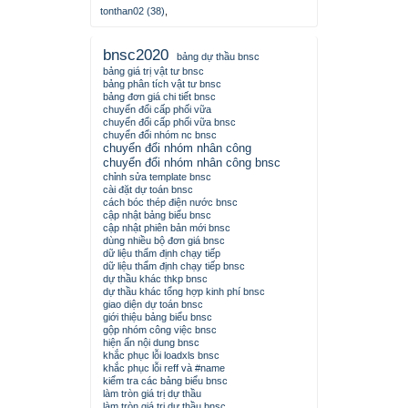
tonthan02 (38)
,
bnsc2020
bảng dự thầu bnsc
bảng giá trị vật tư bnsc
bảng phân tích vật tư bnsc
bảng đơn giá chi tiết bnsc
chuyển đổi cấp phối vữa
chuyển đổi cấp phối vữa bnsc
chuyển đổi nhóm nc bnsc
chuyển đổi nhóm nhân công
chuyển đổi nhóm nhân công bnsc
chỉnh sửa template bnsc
cài đặt dự toán bnsc
cách bóc thép điện nước bnsc
cập nhật bảng biểu bnsc
cập nhật phiên bản mới bnsc
dùng nhiều bộ đơn giá bnsc
dữ liệu thẩm định chạy tiếp
dữ liệu thẩm định chạy tiếp bnsc
dự thầu khác thkp bnsc
dự thầu khác tổng hợp kinh phí bnsc
giao diện dự toán bnsc
giới thiệu bảng biểu bnsc
gộp nhóm công việc bnsc
hiện ẩn nội dung bnsc
khắc phục lỗi loadxls bnsc
khắc phục lỗi reff và #name
kiểm tra các bảng biểu bnsc
làm tròn giá trị dự thầu
làm tròn giá trị dự thầu bnsc