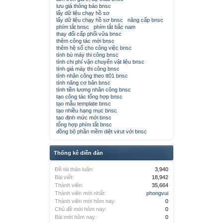
lưu giá thông báo bnsc
lấy dữ liệu chạy hồ sơ
lấy dữ liệu chạy hồ sơ bnsc
nâng cấp bnsc
phím tắt bnsc
phím tắt bắc nam
thay đổi cấp phối vữa bnsc
thêm công tác mới bnsc
thêm hệ số cho công việc bnsc
tính bù máy thi công bnsc
tính chi phí vận chuyển vật liệu bnsc
tính giá máy thi công bnsc
tính nhân công theo tt01 bnsc
tính năng cơ bản bnsc
tính tiền lương nhân công bnsc
tạo công tác tổng hợp bnsc
tạo mẫu template bnsc
tạo nhiều hạng mục bnsc
tạo định mức mới bnsc
tổng hợp phím tắt bnsc
đồng bộ phần mềm diệt virut với bnsc
Thống kê diễn đàn
Đề tài thảo luận:
3,940
Bài viết:
18,942
Thành viên:
35,664
Thành viên mới nhất:
phongvui
Thành viên mới hôm nay:
0
Chủ đề mới hôm nay:
0
Bài mới hôm nay:
0