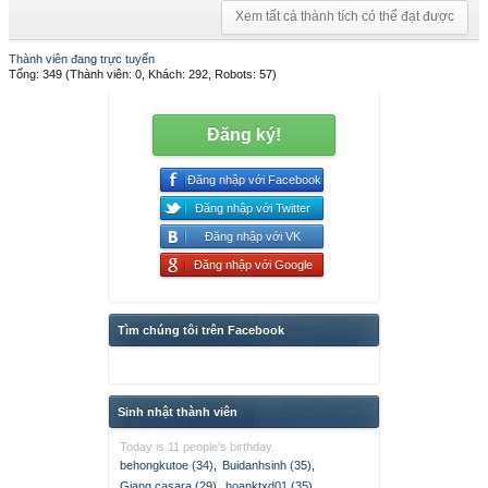
Xem tất cả thành tích có thể đạt được
Thành viên đang trực tuyến
Tổng: 349 (Thành viên: 0, Khách: 292, Robots: 57)
Đăng ký!
Đăng nhập với Facebook
Đăng nhập với Twitter
Đăng nhập với VK
Đăng nhập với Google
Tìm chúng tôi trên Facebook
Sinh nhật thành viên
Today is 11 people's birthday.
behongkutoe (34)
,
Buidanhsinh (35)
,
Giang casara (29)
,
hoanktxd01 (35)
,