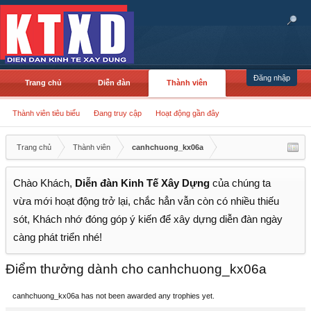
Đăng nhập
Trang chủ
Diễn đàn
Thành viên
Thành viên tiêu biểu
Đang truy cập
Hoạt động gần đây
Trang chủ
Thành viên
canhchuong_kx06a
Chào Khách,
Diễn đàn Kinh Tế Xây Dựng
của chúng ta
vừa mới hoạt động trở lại, chắc hẳn vẫn còn có nhiều thiếu
sót, Khách nhớ đóng góp ý kiến để xây dựng diễn đàn ngày
càng phát triển nhé!
Điểm thưởng dành cho canhchuong_kx06a
canhchuong_kx06a has not been awarded any trophies yet.