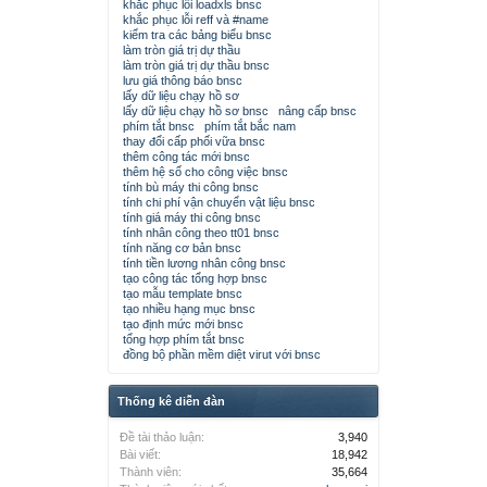
khắc phục lỗi loadxls bnsc
khắc phục lỗi reff và #name
kiểm tra các bảng biểu bnsc
làm tròn giá trị dự thầu
làm tròn giá trị dự thầu bnsc
lưu giá thông báo bnsc
lấy dữ liệu chạy hồ sơ
lấy dữ liệu chạy hồ sơ bnsc
nâng cấp bnsc
phím tắt bnsc
phím tắt bắc nam
thay đổi cấp phối vữa bnsc
thêm công tác mới bnsc
thêm hệ số cho công việc bnsc
tính bù máy thi công bnsc
tính chi phí vận chuyển vật liệu bnsc
tính giá máy thi công bnsc
tính nhân công theo tt01 bnsc
tính năng cơ bản bnsc
tính tiền lương nhân công bnsc
tạo công tác tổng hợp bnsc
tạo mẫu template bnsc
tạo nhiều hạng mục bnsc
tạo định mức mới bnsc
tổng hợp phím tắt bnsc
đồng bộ phần mềm diệt virut với bnsc
Thống kê diễn đàn
Đề tài thảo luận:
3,940
Bài viết:
18,942
Thành viên:
35,664