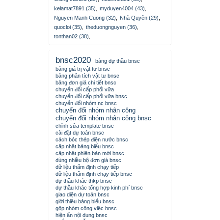
kelamat7891 (35)
,
myduyen4004 (43)
,
Nguyen Manh Cuong (32)
,
Nhã Quyên (29)
,
quocloi (35)
,
theduongnguyen (36)
,
tonthan02 (38)
,
bnsc2020
bảng dự thầu bnsc
bảng giá trị vật tư bnsc
bảng phân tích vật tư bnsc
bảng đơn giá chi tiết bnsc
chuyển đổi cấp phối vữa
chuyển đổi cấp phối vữa bnsc
chuyển đổi nhóm nc bnsc
chuyển đổi nhóm nhân công
chuyển đổi nhóm nhân công bnsc
chỉnh sửa template bnsc
cài đặt dự toán bnsc
cách bóc thép điện nước bnsc
cập nhật bảng biểu bnsc
cập nhật phiên bản mới bnsc
dùng nhiều bộ đơn giá bnsc
dữ liệu thẩm định chạy tiếp
dữ liệu thẩm định chạy tiếp bnsc
dự thầu khác thkp bnsc
dự thầu khác tổng hợp kinh phí bnsc
giao diện dự toán bnsc
giới thiệu bảng biểu bnsc
gộp nhóm công việc bnsc
hiện ẩn nội dung bnsc