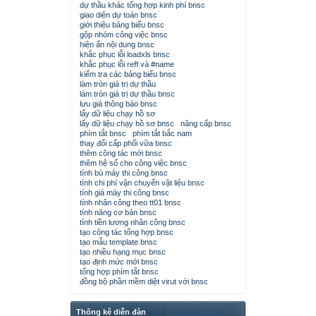
dự thầu khác tổng hợp kinh phí bnsc
giao diện dự toán bnsc
giới thiệu bảng biểu bnsc
gộp nhóm công việc bnsc
hiện ẩn nội dung bnsc
khắc phục lỗi loadxls bnsc
khắc phục lỗi reff và #name
kiểm tra các bảng biểu bnsc
làm tròn giá trị dự thầu
làm tròn giá trị dự thầu bnsc
lưu giá thông báo bnsc
lấy dữ liệu chạy hồ sơ
lấy dữ liệu chạy hồ sơ bnsc
nâng cấp bnsc
phím tắt bnsc
phím tắt bắc nam
thay đổi cấp phối vữa bnsc
thêm công tác mới bnsc
thêm hệ số cho công việc bnsc
tính bù máy thi công bnsc
tính chi phí vận chuyển vật liệu bnsc
tính giá máy thi công bnsc
tính nhân công theo tt01 bnsc
tính năng cơ bản bnsc
tính tiền lương nhân công bnsc
tạo công tác tổng hợp bnsc
tạo mẫu template bnsc
tạo nhiều hạng mục bnsc
tạo định mức mới bnsc
tổng hợp phím tắt bnsc
đồng bộ phần mềm diệt virut với bnsc
Thống kê diễn đàn