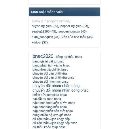
Sinh nhật thành viên
Today is 7 people's birthday.
huynh nguyen (35)
,
pepper nguyen (33)
,
seabig12398 (45)
,
seobenhgoutvn (46)
,
tuan_hoangtien (34)
,
ván của nhà thầu (36)
,
xddovt (37)
,
bnsc2020
bảng dự thầu bnsc
bảng giá trị vật tư bnsc
bảng phân tích vật tư bnsc
bảng đơn giá chi tiết bnsc
chuyển đổi cấp phối vữa
chuyển đổi cấp phối vữa bnsc
chuyển đổi nhóm nc bnsc
chuyển đổi nhóm nhân công
chuyển đổi nhóm nhân công bnsc
chỉnh sửa template bnsc
cài đặt dự toán bnsc
cách bóc thép điện nước bnsc
cập nhật bảng biểu bnsc
cập nhật phiên bản mới bnsc
dùng nhiều bộ đơn giá bnsc
dữ liệu thẩm định chạy tiếp
dữ liệu thẩm định chạy tiếp bnsc
dự thầu khác thkp bnsc