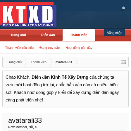
Đăng nhập
Trang chủ
Diễn đàn
Thành viên
Thành viên tiêu biểu
Đang truy cập
Hoạt động gần đây
Trang chủ
Thành viên
avatarali33
Chào Khách,
Diễn đàn Kinh Tế Xây Dựng
của chúng ta
vừa mới hoạt động trở lại, chắc hẳn vẫn còn có nhiều thiếu
sót, Khách nhớ đóng góp ý kiến để xây dựng diễn đàn ngày
càng phát triển nhé!
avatarali33
New Member
, Nữ, 40