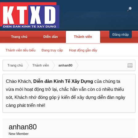
Đăng nhập
Trang chủ
Diễn đàn
Thành viên
Thành viên tiêu biểu
Đang truy cập
Hoạt động gần đây
Trang chủ
Thành viên
anhan80
Chào Khách,
Diễn đàn Kinh Tế Xây Dựng
của chúng ta
vừa mới hoạt động trở lại, chắc hẳn vẫn còn có nhiều thiếu
sót, Khách nhớ đóng góp ý kiến để xây dựng diễn đàn ngày
càng phát triển nhé!
anhan80
New Member