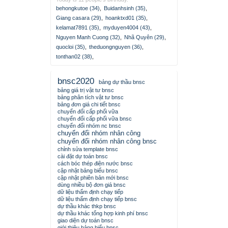
behongkutoe (34)
,
Buidanhsinh (35)
,
Giang casara (29)
,
hoanktxd01 (35)
,
kelamat7891 (35)
,
myduyen4004 (43)
,
Nguyen Manh Cuong (32)
,
Nhã Quyên (29)
,
quocloi (35)
,
theduongnguyen (36)
,
tonthan02 (38)
,
bnsc2020
bảng dự thầu bnsc
bảng giá trị vật tư bnsc
bảng phân tích vật tư bnsc
bảng đơn giá chi tiết bnsc
chuyển đổi cấp phối vữa
chuyển đổi cấp phối vữa bnsc
chuyển đổi nhóm nc bnsc
chuyển đổi nhóm nhân công
chuyển đổi nhóm nhân công bnsc
chỉnh sửa template bnsc
cài đặt dự toán bnsc
cách bóc thép điện nước bnsc
cập nhật bảng biểu bnsc
cập nhật phiên bản mới bnsc
dùng nhiều bộ đơn giá bnsc
dữ liệu thẩm định chạy tiếp
dữ liệu thẩm định chạy tiếp bnsc
dự thầu khác thkp bnsc
dự thầu khác tổng hợp kinh phí bnsc
giao diện dự toán bnsc
giới thiệu bảng biểu bnsc