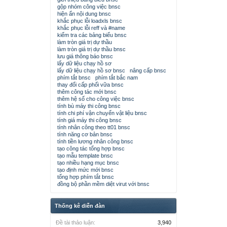
gộp nhóm công việc bnsc
hiện ẩn nội dung bnsc
khắc phục lỗi loadxls bnsc
khắc phục lỗi reff và #name
kiểm tra các bảng biểu bnsc
làm tròn giá trị dự thầu
làm tròn giá trị dự thầu bnsc
lưu giá thông báo bnsc
lấy dữ liệu chạy hồ sơ
lấy dữ liệu chạy hồ sơ bnsc
nâng cấp bnsc
phím tắt bnsc
phím tắt bắc nam
thay đổi cấp phối vữa bnsc
thêm công tác mới bnsc
thêm hệ số cho công việc bnsc
tính bù máy thi công bnsc
tính chi phí vận chuyển vật liệu bnsc
tính giá máy thi công bnsc
tính nhân công theo tt01 bnsc
tính năng cơ bản bnsc
tính tiền lương nhân công bnsc
tạo công tác tổng hợp bnsc
tạo mẫu template bnsc
tạo nhiều hạng mục bnsc
tạo định mức mới bnsc
tổng hợp phím tắt bnsc
đồng bộ phần mềm diệt virut với bnsc
Thống kê diễn đàn
Đề tài thảo luận:
3,940