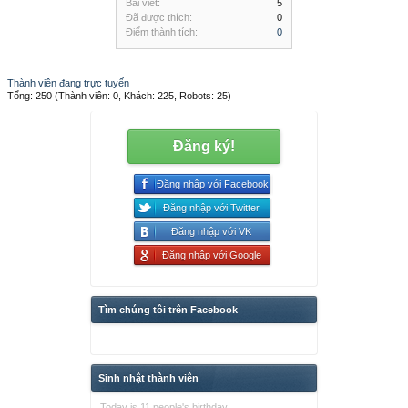
Bài viết:
5
Đã được thích:
0
Điểm thành tích:
0
Thành viên đang trực tuyến
Tổng: 250 (Thành viên: 0, Khách: 225, Robots: 25)
Đăng ký!
Đăng nhập với Facebook
Đăng nhập với Twitter
Đăng nhập với VK
Đăng nhập với Google
Tìm chúng tôi trên Facebook
Sinh nhật thành viên
Today is 11 people's birthday.