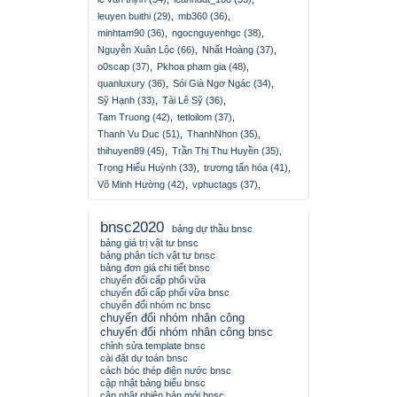
leuyen buithi (29)
,
mb360 (36)
,
minhtam90 (36)
,
ngocnguyenhgc (38)
,
Nguyễn Xuân Lộc (66)
,
Nhất Hoàng (37)
,
o0scap (37)
,
Pkhoa pham gia (48)
,
quanluxury (36)
,
Sói Già Ngơ Ngác (34)
,
Sỹ Hạnh (33)
,
Tài Lê Sỹ (36)
,
Tam Truong (42)
,
tetloilom (37)
,
Thanh Vu Duc (51)
,
ThanhNhon (35)
,
thihuyen89 (45)
,
Trần Thị Thu Huyền (35)
,
Trọng Hiếu Huỳnh (33)
,
trương tấn hóa (41)
,
Võ Minh Hường (42)
,
vphuctags (37)
,
bnsc2020
bảng dự thầu bnsc
bảng giá trị vật tư bnsc
bảng phân tích vật tư bnsc
bảng đơn giá chi tiết bnsc
chuyển đổi cấp phối vữa
chuyển đổi cấp phối vữa bnsc
chuyển đổi nhóm nc bnsc
chuyển đổi nhóm nhân công
chuyển đổi nhóm nhân công bnsc
chỉnh sửa template bnsc
cài đặt dự toán bnsc
cách bóc thép điện nước bnsc
cập nhật bảng biểu bnsc
cập nhật phiên bản mới bnsc