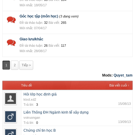
18/05/17
Góc học tập (môn học)
(3 đang xem)
Đề tài thảo luận:
32
Bài viết:
265
07/04/17
Giao lưu/khác
Đề tài thảo luận:
26
Bài viết:
117
28/08/17
1
2
Tiếp >
Mods:
Quyet_tam
Tiêu đề
Bài viết cuối ↑
Hỏi lớp học định giá
ktxd.xd2
15/08/13
Trả lời:
3
Liên Thông ĐH Ngành kinh tế xây dựng
votruongan
13/09/13
Trả lời:
0
Chứng chỉ tin học B