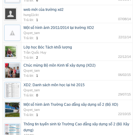
Trả lời:
6
web mới của trường xd2
hung11ckt
07/08/14
Trả lời:
1
Một số hình ảnh 20/11/2014 tại trường XD2
Quyet_tam
22/11/14
Trả lời:
1
Lớp học Bóc Tách khối lượng
Trần Quốc Huy
22/12/14
Trả lời:
2
Chúc mừng Bộ môn Kinh tế xây dựng (XD2)
Quyet_tam
06/02/15
Trả lời:
1
XD2: Danh sách môn học lại hè 2015
Quyet_tam
29/07/15
Trả lời:
0
Một số hình ảnh Trường Cao đẳng xây dựng số 2 (Bộ XD)
Quyet_tam
22/10/15
Trả lời:
1
Thông tin tuyển sinh từ Trường Cao đẳng xây dựng số 2 (Bộ Xây
dựng)