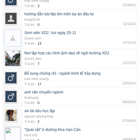
tran minh vuong
27/09/13
Trả lời:
3
hướng dẫn bài tập lớn môn dự án đầu tư
hung11ckt
11/11/13
Trả lời:
0
Sinh viên XD2: Vui ngày 20-11
Quyet_tam
27/11/13
Trả lời:
13
Nơi tập hợp các hình ảnh đẹp về ngôi trường XD2
Quyet_tam
11/12/13
Trả lời:
7
Bổ sung chứng chỉ - ngành Kinh tế Xây dựng
tran minh vuong
22/02/14
Trả lời:
17
anh văn chuyên ngành
thuhoang
06/03/14
Trả lời:
0
xin tài liệu học tập
nguyen phung long
07/04/14
Trả lời:
2
"Quái vật" ở đường Kha Vạn Cân
ktxd.xd2
08/06/14