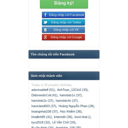
Đăng ký!
Đăng nhập với Facebook
Đăng nhập với Twitter
Đăng nhập với VK
Đăng nhập với Google
Tìm chúng tôi trên Facebook
Sinh nhật thành viên
Today is 39 people's birthday.
adockaddelf (51)
,
AnhToan_12Ckt2 (33)
,
DidoreedsColi (41)
,
hanvbds1x (37)
,
hanvbds2x (37)
,
hanvbds4x (37)
,
havicland003 (37)
,
Hoàng Nguyễn Phan (28)
,
hoangnhat108 (37)
,
Học Khiêm (36)
,
khailinh85 (41)
,
khiemdh (36)
,
ktxd.nhat ()
,
kyu2018 (32)
,
Lê Văn Chớ (33)
,
lê văn thịnh (34)
,
leanhdat_108 (35)
,