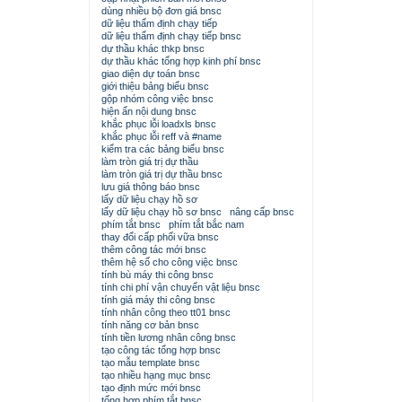
dùng nhiều bộ đơn giá bnsc
dữ liệu thẩm định chạy tiếp
dữ liệu thẩm định chạy tiếp bnsc
dự thầu khác thkp bnsc
dự thầu khác tổng hợp kinh phí bnsc
giao diện dự toán bnsc
giới thiệu bảng biểu bnsc
gộp nhóm công việc bnsc
hiện ẩn nội dung bnsc
khắc phục lỗi loadxls bnsc
khắc phục lỗi reff và #name
kiểm tra các bảng biểu bnsc
làm tròn giá trị dự thầu
làm tròn giá trị dự thầu bnsc
lưu giá thông báo bnsc
lấy dữ liệu chạy hồ sơ
lấy dữ liệu chạy hồ sơ bnsc
nâng cấp bnsc
phím tắt bnsc
phím tắt bắc nam
thay đổi cấp phối vữa bnsc
thêm công tác mới bnsc
thêm hệ số cho công việc bnsc
tính bù máy thi công bnsc
tính chi phí vận chuyển vật liệu bnsc
tính giá máy thi công bnsc
tính nhân công theo tt01 bnsc
tính năng cơ bản bnsc
tính tiền lương nhân công bnsc
tạo công tác tổng hợp bnsc
tạo mẫu template bnsc
tạo nhiều hạng mục bnsc
tạo định mức mới bnsc
tổng hợp phím tắt bnsc