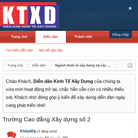
Đăng nhập
Trang chủ
Diễn đàn
Thành viên
Tìm kiếm diễn đàn
Bài viết gần đây
Trang chủ
Diễn đàn
Ngành Kinh tế xây dựng tại các cơ sở đào tạo
Chào Khách,
Diễn đàn Kinh Tế Xây Dựng
của chúng ta
vừa mới hoạt động trở lại, chắc hẳn vẫn còn có nhiều thiếu
sót, Khách nhớ đóng góp ý kiến để xây dựng diễn đàn ngày
càng phát triển nhé!
Trường Cao đẳng Xây dựng số 2
Khóa/lớp
(1 đang xem)
Đề tài thảo luận:
63
Bài viết:
184