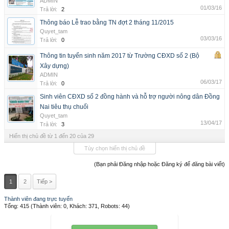
ADMIN
01/03/16
Trả lời:
2
Thông báo Lễ trao bằng TN đợt 2 tháng 11/2015
Quyet_tam
03/03/16
Trả lời:
0
Thông tin tuyển sinh năm 2017 từ Trường CĐXD số 2 (Bộ
Xây dựng)
ADMIN
06/03/17
Trả lời:
0
Sinh viên CĐXD số 2 đồng hành và hỗ trợ người nông dân Đồng
Nai tiêu thụ chuối
Quyet_tam
13/04/17
Trả lời:
3
Hiển thị chủ đề từ 1 đến 20 của 29
Tùy chọn hiển thị chủ đề
(Bạn phải Đăng nhập hoặc Đăng ký để đăng bài viết)
1
2
Tiếp >
Thành viên đang trực tuyến
Tổng: 415 (Thành viên: 0, Khách: 371, Robots: 44)