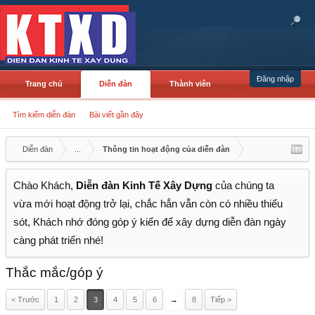
Đăng nhập
Trang chủ
Diễn đàn
Thành viên
Tìm kiếm diễn đàn
Bài viết gần đây
Diễn đàn
...
Thông tin hoạt động của diễn đàn
Chào Khách,
Diễn đàn Kinh Tế Xây Dựng
của chúng ta
vừa mới hoạt động trở lại, chắc hẳn vẫn còn có nhiều thiếu
sót, Khách nhớ đóng góp ý kiến để xây dựng diễn đàn ngày
càng phát triển nhé!
Thắc mắc/góp ý
< Trước
1
2
3
4
5
6
→
8
Tiếp >