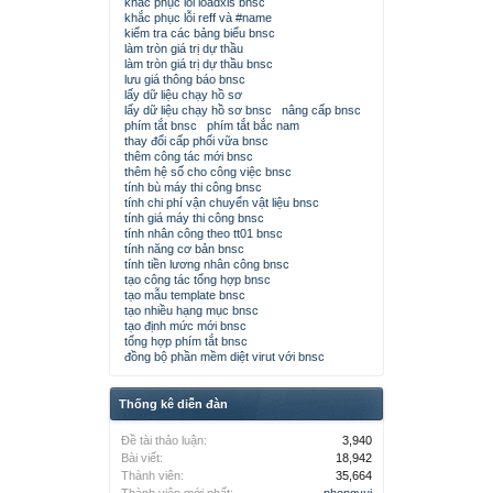
khắc phục lỗi loadxls bnsc
khắc phục lỗi reff và #name
kiểm tra các bảng biểu bnsc
làm tròn giá trị dự thầu
làm tròn giá trị dự thầu bnsc
lưu giá thông báo bnsc
lấy dữ liệu chạy hồ sơ
lấy dữ liệu chạy hồ sơ bnsc
nâng cấp bnsc
phím tắt bnsc
phím tắt bắc nam
thay đổi cấp phối vữa bnsc
thêm công tác mới bnsc
thêm hệ số cho công việc bnsc
tính bù máy thi công bnsc
tính chi phí vận chuyển vật liệu bnsc
tính giá máy thi công bnsc
tính nhân công theo tt01 bnsc
tính năng cơ bản bnsc
tính tiền lương nhân công bnsc
tạo công tác tổng hợp bnsc
tạo mẫu template bnsc
tạo nhiều hạng mục bnsc
tạo định mức mới bnsc
tổng hợp phím tắt bnsc
đồng bộ phần mềm diệt virut với bnsc
Thống kê diễn đàn
Đề tài thảo luận:
3,940
Bài viết:
18,942
Thành viên:
35,664