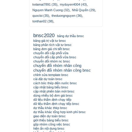
kelamat7891 (35)
,
myduyen4004 (43)
,
Nguyen Manh Cuong (32)
,
Nhã Quyên (29)
,
quocloi (35)
,
theduongnguyen (36)
,
tonthan02 (38)
,
bnsc2020
bảng dự thầu bnsc
bảng giá trị vật tư bnsc
bảng phân tích vật tư bnsc
bảng đơn giá chi tiết bnsc
chuyển đổi cấp phối vữa
chuyển đổi cấp phối vữa bnsc
chuyển đổi nhóm nc bnsc
chuyển đổi nhóm nhân công
chuyển đổi nhóm nhân công bnsc
chỉnh sửa template bnsc
cài đặt dự toán bnsc
cách bóc thép điện nước bnsc
cập nhật bảng biểu bnsc
cập nhật phiên bản mới bnsc
dùng nhiều bộ đơn giá bnsc
dữ liệu thẩm định chạy tiếp
dữ liệu thẩm định chạy tiếp bnsc
dự thầu khác thkp bnsc
dự thầu khác tổng hợp kinh phí bnsc
giao diện dự toán bnsc
giới thiệu bảng biểu bnsc
gộp nhóm công việc bnsc
hiện ẩn nội dung bnsc