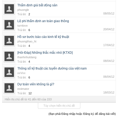
Thẩm định giá bất động sản
phuongle
08/05/12
Trả lời:
2
Lệ phí thẩm định an toàn giao thông
turnlove
20/04/12
Trả lời:
6
Hồ sơ bước báo cáo kinh tế kỹ thuật
phuongthao_ht
17/04/12
Trả lời:
4
[Hỏi-Đáp] Những thắc mắc nhỏ [KTXD]
thanhnhutdang
08/04/12
Trả lời:
4
Thông số kỹ thuật các tuyến đường của việt nam
xxVxx
06/04/12
Trả lời:
6
Dự toán viên không là gì?
estimator
18/03/12
Trả lời:
12
Hiển thị chủ đề từ 41 đến 60 của 153
Tùy chọn hiển thị chủ đề
(Bạn phải Đăng nhập hoặc Đăng ký để đăng bài viết)