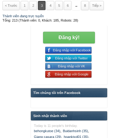
< Trước
1
2
3
4
5
6
→
8
Tiếp >
Thành viên đang trực tuyến
Tổng: 213 (Thành viên: 0, Khách: 185, Robots: 28)
Đăng ký!
Đăng nhập với Facebook
Đăng nhập với Twitter
Đăng nhập với VK
Đăng nhập với Google
Tìm chúng tôi trên Facebook
Sinh nhật thành viên
Today is 11 people's birthday.
behongkutoe (34)
,
Buidanhsinh (35)
,
Giang casara (29)
,
hoanktxd01 (35)
,