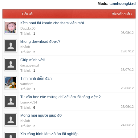
Mods:
tannhuongktxd
Tiêu đề
Bài viết cuối ↓
Kích hoạt tài khoản cho tham viên mới
DuLi.kx06
03/08/12
Trả lời:
1
không download được?
Khách
19/07/12
Trả lời:
2
Giúp mình với!
dacquyenxd
16/07/12
Trả lời:
1
Tình hình diễn đàn
vantham
26/06/12
Trả lời:
1
Tư vấn học các chứng chỉ để làm tốt công việc ?
Loankx034
25/06/12
Trả lời:
6
Mong mọi người giúp đỡ
Khách
24/06/12
Trả lời:
2
Xin công trình làm đồ án tốt nghiệp