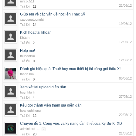
mrcoi.511
21/06/12
Trả lời:
11
Giúp em về các vấn đề học lên Thac Sỹ
xaydungtuonglai
19/06/12
Trả lời:
14
Kích hoạt tài khoản
Khách
12/06/12
Trả lời:
2
Help me!
thunder90
12/06/12
Trả lời:
0
Đánh giá hiệu quả: Thuê hay mua thiết bị thi công gói thầu X!
thanh.bm
05/06/12
Trả lời:
0
Xem xét lại upload diễn đàn
huynhbinh
27/05/12
Trả lời:
4
Kêu gọi thành viên tham gia diễn đàn
hoangphihong
22/05/12
Trả lời:
12
Chuyên đề 1: Công việc và kỹ năng cần thiết của Kỹ Sư KTXD
adminktxd
...
2
21/05/12
Trả lời:
20