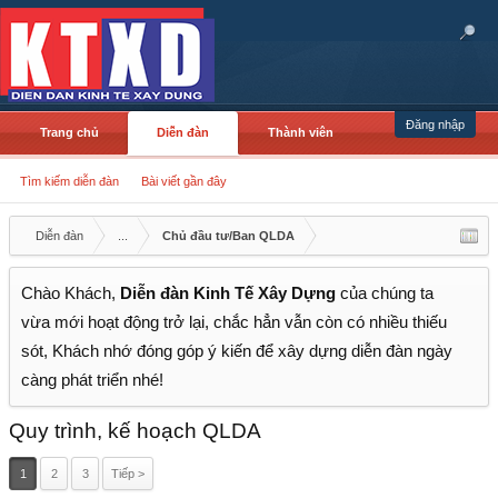
Đăng nhập
Trang chủ
Diễn đàn
Thành viên
Tìm kiếm diễn đàn
Bài viết gần đây
Diễn đàn
...
Chủ đầu tư/Ban QLDA
Chào Khách,
Diễn đàn Kinh Tế Xây Dựng
của chúng ta
vừa mới hoạt động trở lại, chắc hẳn vẫn còn có nhiều thiếu
sót, Khách nhớ đóng góp ý kiến để xây dựng diễn đàn ngày
càng phát triển nhé!
Quy trình, kế hoạch QLDA
1
2
3
Tiếp >