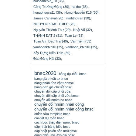
buihoanktxd_10 (35)
,
Công Trường Đặng (30)
,
ha thu (33)
,
hongphuoca11 (36)
,
Hưng Nguyễn K15 (30)
,
James Canaval (28)
,
minhthotran (30)
,
NGUYEN KHAC TRIEU (28)
,
Nguyễn Thị Anh Thư (29)
,
Nhật Vũ (32)
,
THÀNH ĐẠT 2 (31)
,
Toan Le (33)
,
Tuan Anh Đep Trai (40)
,
Văn Tiềm (33)
,
vanhoanktxd10 (35)
,
vanhoan_ktxd10 (35)
,
Xây Dựng Kiến Trúc (39)
,
Đào Đăng Hải (33)
,
bnsc2020
bảng dự thầu bnsc
bảng giá trị vật tư bnsc
bảng phân tích vật tư bnsc
bảng đơn giá chi tiết bnsc
chuyển đổi cấp phối vữa
chuyển đổi cấp phối vữa bnsc
chuyển đổi nhóm nc bnsc
chuyển đổi nhóm nhân công
chuyển đổi nhóm nhân công bnsc
chỉnh sửa template bnsc
cài đặt dự toán bnsc
cách bóc thép điện nước bnsc
cập nhật bảng biểu bnsc
cập nhật phiên bản mới bnsc
dùng nhiều bộ đơn giá bnsc