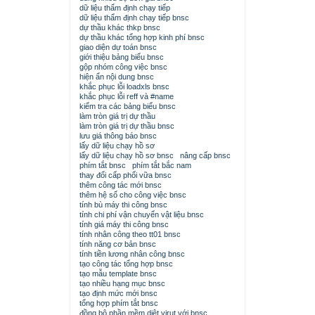
dữ liệu thẩm định chạy tiếp
dữ liệu thẩm định chạy tiếp bnsc
dự thầu khác thkp bnsc
dự thầu khác tổng hợp kinh phí bnsc
giao diện dự toán bnsc
giới thiệu bảng biểu bnsc
gộp nhóm công việc bnsc
hiện ẩn nội dung bnsc
khắc phục lỗi loadxls bnsc
khắc phục lỗi reff và #name
kiểm tra các bảng biểu bnsc
làm tròn giá trị dự thầu
làm tròn giá trị dự thầu bnsc
lưu giá thông báo bnsc
lấy dữ liệu chạy hồ sơ
lấy dữ liệu chạy hồ sơ bnsc
nâng cấp bnsc
phím tắt bnsc
phím tắt bắc nam
thay đổi cấp phối vữa bnsc
thêm công tác mới bnsc
thêm hệ số cho công việc bnsc
tính bù máy thi công bnsc
tính chi phí vận chuyển vật liệu bnsc
tính giá máy thi công bnsc
tính nhân công theo tt01 bnsc
tính năng cơ bản bnsc
tính tiền lương nhân công bnsc
tạo công tác tổng hợp bnsc
tạo mẫu template bnsc
tạo nhiều hạng mục bnsc
tạo định mức mới bnsc
tổng hợp phím tắt bnsc
đồng bộ phần mềm diệt virut với bnsc