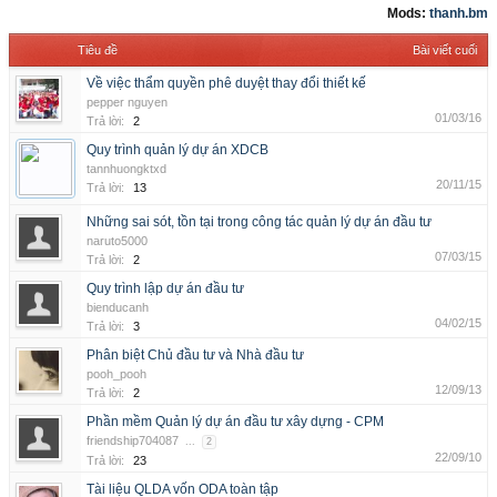
Mods:
thanh.bm
Tiêu đề
Bài viết cuối
Về việc thẩm quyền phê duyệt thay đổi thiết kế
pepper nguyen
01/03/16
Trả lời:
2
Quy trình quản lý dự án XDCB
tannhuongktxd
20/11/15
Trả lời:
13
Những sai sót, tồn tại trong công tác quản lý dự án đầu tư
naruto5000
07/03/15
Trả lời:
2
Quy trình lập dự án đầu tư
bienducanh
04/02/15
Trả lời:
3
Phân biệt Chủ đầu tư và Nhà đầu tư
pooh_pooh
12/09/13
Trả lời:
2
Phần mềm Quản lý dự án đầu tư xây dựng - CPM
friendship704087
...
2
22/09/10
Trả lời:
23
Tài liệu QLDA vốn ODA toàn tập