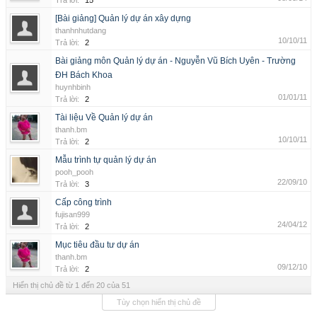
Trả lời:
15
[Bài giảng] Quản lý dự án xây dựng
thanhnhutdang
10/10/11
Trả lời:
2
Bài giảng môn Quản lý dự án - Nguyễn Vũ Bích Uyên - Trường
ĐH Bách Khoa
huynhbinh
01/01/11
Trả lời:
2
Tài liệu Về Quản lý dự án
thanh.bm
10/10/11
Trả lời:
2
Mẫu trình tự quản lý dự án
pooh_pooh
22/09/10
Trả lời:
3
Cấp công trình
fujisan999
24/04/12
Trả lời:
2
Mục tiêu đầu tư dự án
thanh.bm
09/12/10
Trả lời:
2
Hiển thị chủ đề từ 1 đến 20 của 51
Tùy chọn hiển thị chủ đề