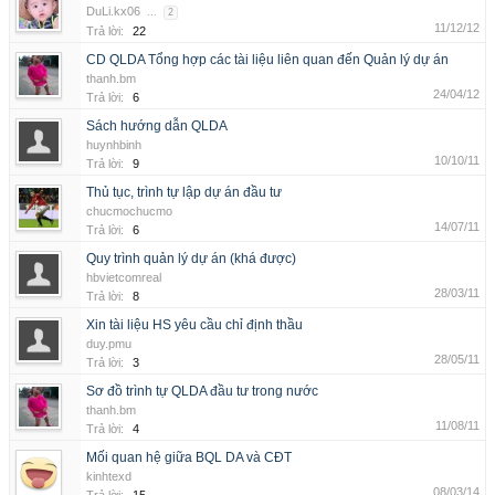
DuLi.kx06
...
2
11/12/12
Trả lời:
22
CD QLDA Tổng hợp các tài liệu liên quan đến Quản lý dự án
thanh.bm
24/04/12
Trả lời:
6
Sách hướng dẫn QLDA
huynhbinh
10/10/11
Trả lời:
9
Thủ tục, trình tự lập dự án đầu tư
chucmochucmo
14/07/11
Trả lời:
6
Quy trình quản lý dự án (khá được)
hbvietcomreal
28/03/11
Trả lời:
8
Xin tài liệu HS yêu cầu chỉ định thầu
duy.pmu
28/05/11
Trả lời:
3
Sơ đồ trình tự QLDA đầu tư trong nước
thanh.bm
11/08/11
Trả lời:
4
Mối quan hệ giữa BQL DA và CĐT
kinhtexd
08/03/14