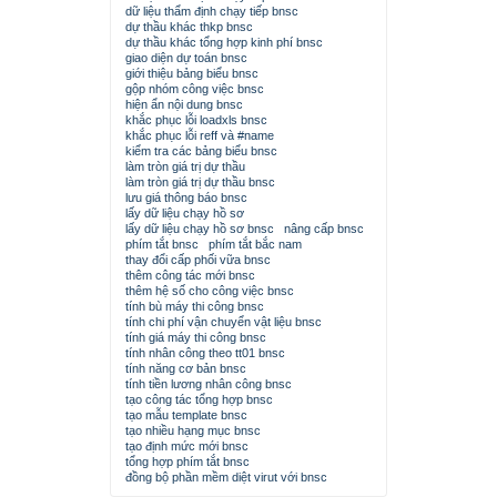
dữ liệu thẩm định chạy tiếp bnsc
dự thầu khác thkp bnsc
dự thầu khác tổng hợp kinh phí bnsc
giao diện dự toán bnsc
giới thiệu bảng biểu bnsc
gộp nhóm công việc bnsc
hiện ẩn nội dung bnsc
khắc phục lỗi loadxls bnsc
khắc phục lỗi reff và #name
kiểm tra các bảng biểu bnsc
làm tròn giá trị dự thầu
làm tròn giá trị dự thầu bnsc
lưu giá thông báo bnsc
lấy dữ liệu chạy hồ sơ
lấy dữ liệu chạy hồ sơ bnsc
nâng cấp bnsc
phím tắt bnsc
phím tắt bắc nam
thay đổi cấp phối vữa bnsc
thêm công tác mới bnsc
thêm hệ số cho công việc bnsc
tính bù máy thi công bnsc
tính chi phí vận chuyển vật liệu bnsc
tính giá máy thi công bnsc
tính nhân công theo tt01 bnsc
tính năng cơ bản bnsc
tính tiền lương nhân công bnsc
tạo công tác tổng hợp bnsc
tạo mẫu template bnsc
tạo nhiều hạng mục bnsc
tạo định mức mới bnsc
tổng hợp phím tắt bnsc
đồng bộ phần mềm diệt virut với bnsc