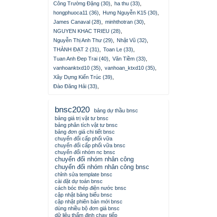
Công Trường Đặng (30)
,
ha thu (33)
,
hongphuoca11 (36)
,
Hưng Nguyễn K15 (30)
,
James Canaval (28)
,
minhthotran (30)
,
NGUYEN KHAC TRIEU (28)
,
Nguyễn Thị Anh Thư (29)
,
Nhật Vũ (32)
,
THÀNH ĐẠT 2 (31)
,
Toan Le (33)
,
Tuan Anh Đep Trai (40)
,
Văn Tiềm (33)
,
vanhoanktxd10 (35)
,
vanhoan_ktxd10 (35)
,
Xây Dựng Kiến Trúc (39)
,
Đào Đăng Hải (33)
,
bnsc2020
bảng dự thầu bnsc
bảng giá trị vật tư bnsc
bảng phân tích vật tư bnsc
bảng đơn giá chi tiết bnsc
chuyển đổi cấp phối vữa
chuyển đổi cấp phối vữa bnsc
chuyển đổi nhóm nc bnsc
chuyển đổi nhóm nhân công
chuyển đổi nhóm nhân công bnsc
chỉnh sửa template bnsc
cài đặt dự toán bnsc
cách bóc thép điện nước bnsc
cập nhật bảng biểu bnsc
cập nhật phiên bản mới bnsc
dùng nhiều bộ đơn giá bnsc
dữ liệu thẩm định chạy tiếp