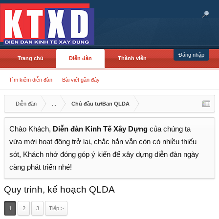
Đăng nhập
Trang chủ
Diễn đàn
Thành viên
Tìm kiếm diễn đàn
Bài viết gần đây
Diễn đàn
...
Chủ đầu tư/Ban QLDA
Chào Khách,
Diễn đàn Kinh Tế Xây Dựng
của chúng ta
vừa mới hoạt động trở lại, chắc hẳn vẫn còn có nhiều thiếu
sót, Khách nhớ đóng góp ý kiến để xây dựng diễn đàn ngày
càng phát triển nhé!
Quy trình, kế hoạch QLDA
1
2
3
Tiếp >