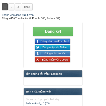
1
2
3
Tiếp >
Thành viên đang trực tuyến
Tổng: 415 (Thành viên: 0, Khách: 363, Robots: 52)
Đăng ký!
Đăng nhập với Facebook
Đăng nhập với Twitter
Đăng nhập với VK
Đăng nhập với Google
Tìm chúng tôi trên Facebook
Sinh nhật thành viên
Today is 18 people's birthday.
buihoanktxd_10 (35)
,