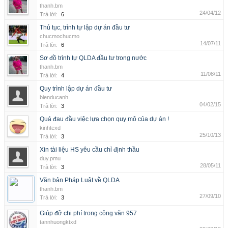
thanh.bm
24/04/12
Trả lời:
6
Thủ tục, trình tự lập dự án đầu tư
chucmochucmo
14/07/11
Trả lời:
6
Sơ đồ trình tự QLDA đầu tư trong nước
thanh.bm
11/08/11
Trả lời:
4
Quy trình lập dự án đầu tư
bienducanh
04/02/15
Trả lời:
3
Quá đau đầu việc lựa chọn quy mô của dự án !
kinhtexd
25/10/13
Trả lời:
3
Xin tài liệu HS yêu cầu chỉ định thầu
duy.pmu
28/05/11
Trả lời:
3
Văn bản Pháp Luật về QLDA
thanh.bm
27/09/10
Trả lời:
3
Giúp đỡ chi phí trong công văn 957
tannhuongktxd