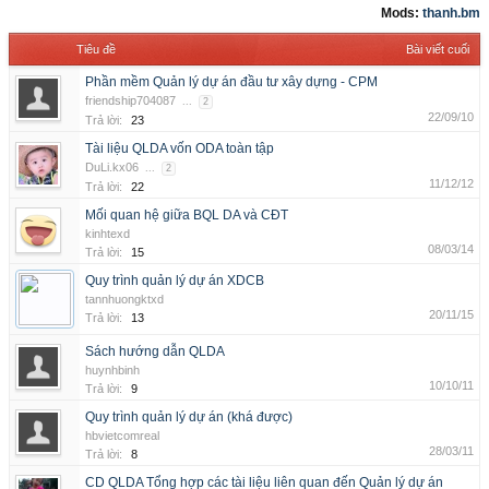
Mods:
thanh.bm
Tiêu đề
Bài viết cuối
Phần mềm Quản lý dự án đầu tư xây dựng - CPM
friendship704087
...
2
22/09/10
Trả lời:
23
Tài liệu QLDA vốn ODA toàn tập
DuLi.kx06
...
2
11/12/12
Trả lời:
22
Mối quan hệ giữa BQL DA và CĐT
kinhtexd
08/03/14
Trả lời:
15
Quy trình quản lý dự án XDCB
tannhuongktxd
20/11/15
Trả lời:
13
Sách hướng dẫn QLDA
huynhbinh
10/10/11
Trả lời:
9
Quy trình quản lý dự án (khá được)
hbvietcomreal
28/03/11
Trả lời:
8
CD QLDA Tổng hợp các tài liệu liên quan đến Quản lý dự án