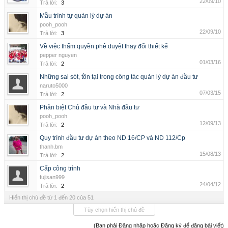
22/09/10
Trả lời:
3
Mẫu trình tự quản lý dự án
pooh_pooh
22/09/10
Trả lời:
3
Về việc thẩm quyền phê duyệt thay đổi thiết kế
pepper nguyen
01/03/16
Trả lời:
2
Những sai sót, tồn tại trong công tác quản lý dự án đầu tư
naruto5000
07/03/15
Trả lời:
2
Phân biệt Chủ đầu tư và Nhà đầu tư
pooh_pooh
12/09/13
Trả lời:
2
Quy trình đầu tư dự án theo ND 16/CP và ND 112/Cp
thanh.bm
15/08/13
Trả lời:
2
Cấp công trình
fujisan999
24/04/12
Trả lời:
2
Hiển thị chủ đề từ 1 đến 20 của 51
Tùy chọn hiển thị chủ đề
(Bạn phải Đăng nhập hoặc Đăng ký để đăng bài viết)