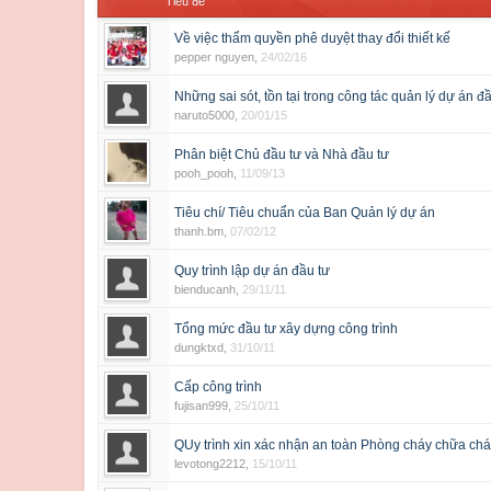
Tiêu đề
Về việc thẩm quyền phê duyệt thay đổi thiết kế
pepper nguyen
,
24/02/16
Những sai sót, tồn tại trong công tác quản lý dự án đ
naruto5000
,
20/01/15
Phân biệt Chủ đầu tư và Nhà đầu tư
pooh_pooh
,
11/09/13
Tiêu chí/ Tiêu chuẩn của Ban Quản lý dự án
thanh.bm
,
07/02/12
Quy trình lập dự án đầu tư
bienducanh
,
29/11/11
Tổng mức đầu tư xây dựng công trình
dungktxd
,
31/10/11
Cấp công trình
fujisan999
,
25/10/11
QUy trình xin xác nhận an toàn Phòng cháy chữa ch
levotong2212
,
15/10/11