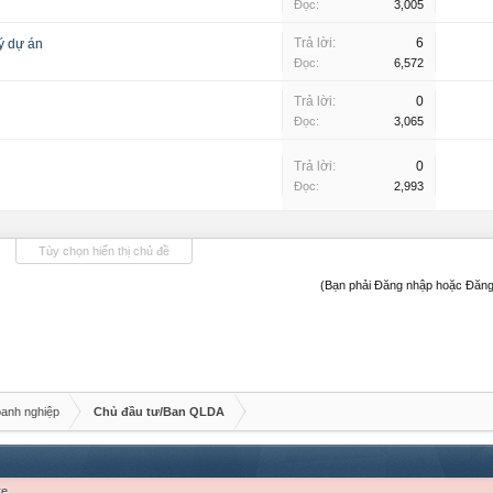
Đọc:
3,005
Trả lời:
6
 dự án
Đọc:
6,572
Trả lời:
0
Đọc:
3,065
Trả lời:
0
Đọc:
2,993
Tùy chọn hiển thị chủ đề
(Bạn phải Đăng nhập hoặc Đăng 
oanh nghiệp
Chủ đầu tư/Ban QLDA
re