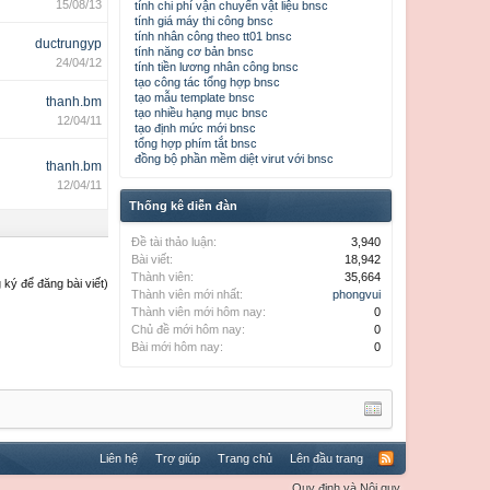
15/08/13
tính chi phí vận chuyển vật liệu bnsc
tính giá máy thi công bnsc
tính nhân công theo tt01 bnsc
ductrungyp
tính năng cơ bản bnsc
24/04/12
tính tiền lương nhân công bnsc
tạo công tác tổng hợp bnsc
tạo mẫu template bnsc
thanh.bm
tạo nhiều hạng mục bnsc
12/04/11
tạo định mức mới bnsc
tổng hợp phím tắt bnsc
đồng bộ phần mềm diệt virut với bnsc
thanh.bm
12/04/11
Thống kê diễn đàn
Đề tài thảo luận:
3,940
Bài viết:
18,942
Thành viên:
35,664
ký để đăng bài viết)
Thành viên mới nhất:
phongvui
Thành viên mới hôm nay:
0
Chủ đề mới hôm nay:
0
Bài mới hôm nay:
0
Liên hệ
Trợ giúp
Trang chủ
Lên đầu trang
Quy định và Nội quy