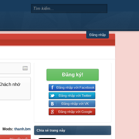
Đăng nhập
Đăng ký!
 Khách nhớ
Đăng nhập với Facebook
Đăng nhập với Twitter
Đăng nhập với VK
Đăng nhập với Google
Mods:
thanh.bm
Chia sẻ trang này