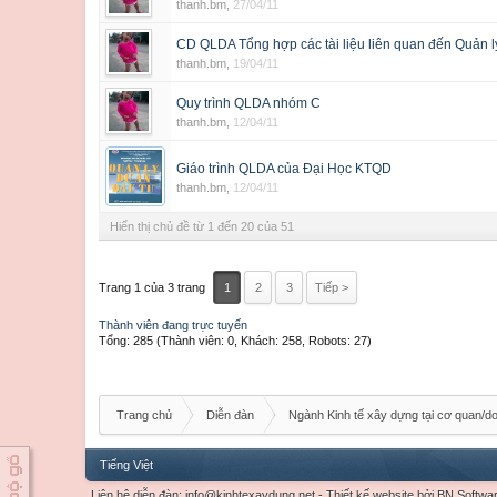
thanh.bm
,
27/04/11
CD QLDA Tổng hợp các tài liệu liên quan đến Quản lý
thanh.bm
,
19/04/11
Quy trình QLDA nhóm C
thanh.bm
,
12/04/11
Giáo trình QLDA của Đại Học KTQD
thanh.bm
,
12/04/11
Hiển thị chủ đề từ 1 đến 20 của 51
Trang 1 của 3 trang
1
2
3
Tiếp >
Thành viên đang trực tuyến
Tổng: 285 (Thành viên: 0, Khách: 258, Robots: 27)
Trang chủ
Diễn đàn
Ngành Kinh tế xây dựng tại cơ quan/d
Tiếng Việt
Liên hệ diễn đàn:
info@kinhtexaydung.net
-
Thiết kế website
bởi
BN Softwa