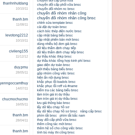
chuyển đổi cấp phối vữa
thanhnhutdang
chuyển đổi cấp phối vữa bnsc
10/10/11
chuyển đổi nhóm nc bnsc
chuyển đổi nhóm nhân công
chuyển đổi nhóm nhân công bnsc
thanh.bm
chỉnh sửa template bnsc
11/08/11
cài đặt dự toán bnsc
cách bóc thép điện nước bnsc
levotong2212
cập nhật bảng biểu bnsc
cập nhật phiên bản mới bnsc
10/10/11
dùng nhiều bộ đơn giá bnsc
dữ liệu thẩm định chạy tiếp
civileng155
dữ liệu thẩm định chạy tiếp bnsc
11/12/12
dự thầu khác thkp bnsc
dự thầu khác tổng hợp kinh phí bnsc
giao diện dự toán bnsc
duy.pmu
giới thiệu bảng biểu bnsc
28/05/11
gộp nhóm công việc bnsc
hiện ẩn nội dung bnsc
khắc phục lỗi loadxls bnsc
yenngoccamthuy
khắc phục lỗi reff và #name
14/07/11
kiểm tra các bảng biểu bnsc
làm tròn giá trị dự thầu
làm tròn giá trị dự thầu bnsc
chucmochucmo
lưu giá thông báo bnsc
16/05/11
lấy dữ liệu chạy hồ sơ
lấy dữ liệu chạy hồ sơ bnsc
nâng cấp bnsc
thanh.bm
phím tắt bnsc
phím tắt bắc nam
thay đổi cấp phối vữa bnsc
28/04/11
thêm công tác mới bnsc
thêm hệ số cho công việc bnsc
thanh.bm
tính bù máy thi công bnsc