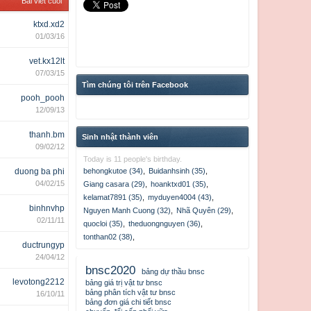
Bài viết cuối
ktxd.xd2
01/03/16
vet.kx12lt
07/03/15
Tìm chúng tôi trên Facebook
pooh_pooh
12/09/13
thanh.bm
Sinh nhật thành viên
09/02/12
Today is 11 people's birthday.
duong ba phi
behongkutoe (34)
,
Buidanhsinh (35)
,
04/02/15
Giang casara (29)
,
hoanktxd01 (35)
,
kelamat7891 (35)
,
myduyen4004 (43)
,
binhnvhp
Nguyen Manh Cuong (32)
,
Nhã Quyên (29)
,
02/11/11
quocloi (35)
,
theduongnguyen (36)
,
tonthan02 (38)
,
ductrungyp
24/04/12
bnsc2020
bảng dự thầu bnsc
levotong2212
bảng giá trị vật tư bnsc
bảng phân tích vật tư bnsc
16/10/11
bảng đơn giá chi tiết bnsc