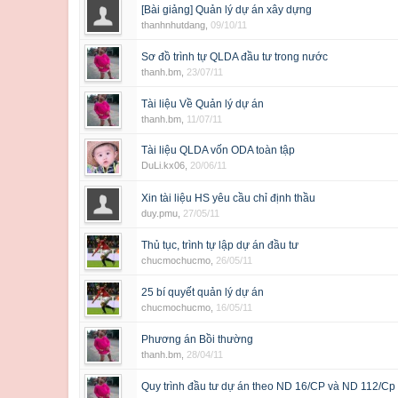
[Bài giảng] Quản lý dự án xây dựng
thanhnhutdang
,
09/10/11
Sơ đồ trình tự QLDA đầu tư trong nước
thanh.bm
,
23/07/11
Tài liệu Về Quản lý dự án
thanh.bm
,
11/07/11
Tài liệu QLDA vốn ODA toàn tập
DuLi.kx06
,
20/06/11
Xin tài liệu HS yêu cầu chỉ định thầu
duy.pmu
,
27/05/11
Thủ tục, trình tự lập dự án đầu tư
chucmochucmo
,
26/05/11
25 bí quyết quản lý dự án
chucmochucmo
,
16/05/11
Phương án Bồi thường
thanh.bm
,
28/04/11
Quy trình đầu tư dự án theo ND 16/CP và ND 112/Cp