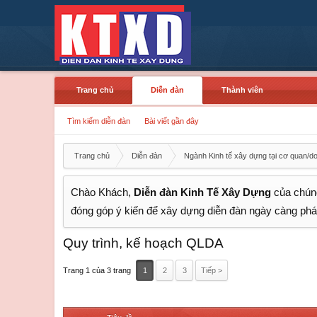
Trang chủ
Diễn đàn
Thành viên
Tìm kiếm diễn đàn
Bài viết gần đây
Trang chủ
Diễn đàn
Ngành Kinh tế xây dựng tại cơ quan/d
Chào Khách,
Diễn đàn Kinh Tế Xây Dựng
của chúng
đóng góp ý kiến để xây dựng diễn đàn ngày càng phát
Quy trình, kế hoạch QLDA
Trang 1 của 3 trang
1
2
3
Tiếp >