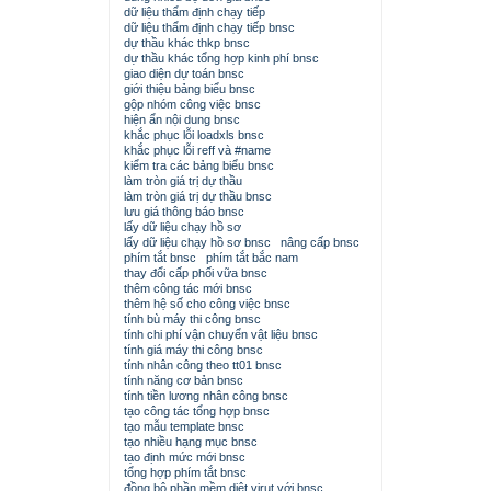
dữ liệu thẩm định chạy tiếp
dữ liệu thẩm định chạy tiếp bnsc
dự thầu khác thkp bnsc
dự thầu khác tổng hợp kinh phí bnsc
giao diện dự toán bnsc
giới thiệu bảng biểu bnsc
gộp nhóm công việc bnsc
hiện ẩn nội dung bnsc
khắc phục lỗi loadxls bnsc
khắc phục lỗi reff và #name
kiểm tra các bảng biểu bnsc
làm tròn giá trị dự thầu
làm tròn giá trị dự thầu bnsc
lưu giá thông báo bnsc
lấy dữ liệu chạy hồ sơ
lấy dữ liệu chạy hồ sơ bnsc
nâng cấp bnsc
phím tắt bnsc
phím tắt bắc nam
thay đổi cấp phối vữa bnsc
thêm công tác mới bnsc
thêm hệ số cho công việc bnsc
tính bù máy thi công bnsc
tính chi phí vận chuyển vật liệu bnsc
tính giá máy thi công bnsc
tính nhân công theo tt01 bnsc
tính năng cơ bản bnsc
tính tiền lương nhân công bnsc
tạo công tác tổng hợp bnsc
tạo mẫu template bnsc
tạo nhiều hạng mục bnsc
tạo định mức mới bnsc
tổng hợp phím tắt bnsc
đồng bộ phần mềm diệt virut với bnsc