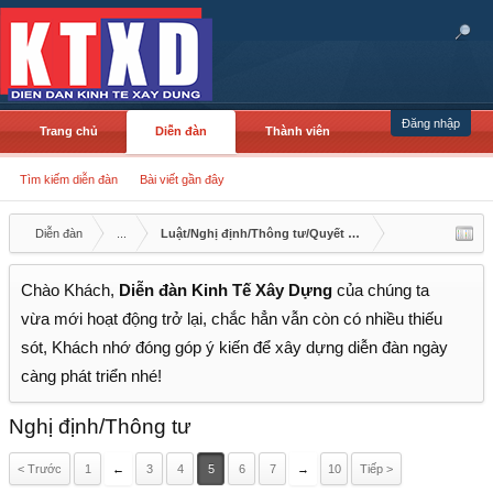
Đăng nhập
Trang chủ
Diễn đàn
Thành viên
Tìm kiếm diễn đàn
Bài viết gần đây
Diễn đàn
...
Luật/Nghị định/Thông tư/Quyết định/Công văn
Chào Khách,
Diễn đàn Kinh Tế Xây Dựng
của chúng ta
vừa mới hoạt động trở lại, chắc hẳn vẫn còn có nhiều thiếu
sót, Khách nhớ đóng góp ý kiến để xây dựng diễn đàn ngày
càng phát triển nhé!
Nghị định/Thông tư
< Trước
1
←
3
4
5
6
7
→
10
Tiếp >