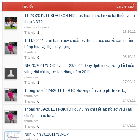
Tiêu đề
Bài viết cuối
TT 23 /2011/TT-BLĐTBXH HD thực hiện mức lương tối thiểu vùng
theo ND70
chucmochucmo
18/10/11
Trả lời:
1
Tt 11/2011/tt ban hành quy chuẩn kỹ thuật quốc gia về sản phẩm,
hàng hóa vật liệu xây dựng
thanh.bm
08/10/11
Trả lời:
0
NĐ 70/2011/ND-CP và TT 23/2011_Quy định mức lương tối thiểu
vùng đối với người lao động năm 2011
phuongle
27/09/11
Trả lời:
1
Thông tư số 124/2011/TT-BTC Hướng dẫn về lệ phí trước bạ
thanh.bm
14/09/11
Trả lời:
0
Thông tư 09/2011/TT-BKHĐT quy định chi tiết lập hồ sơ yêu cầu
chỉ định thầu tư vấn.
thanh.bm
14/09/11
Trả lời:
0
Nghị định 70/2011/NĐ-CP
estimator