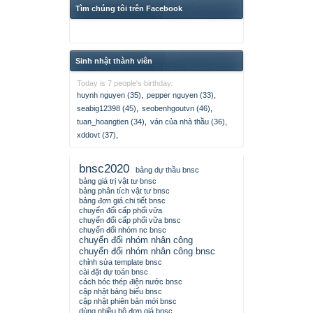
Tìm chúng tôi trên Facebook
Sinh nhật thành viên
Today is 7 people's birthday.
huynh nguyen (35)
,
pepper nguyen (33)
,
seabig12398 (45)
,
seobenhgoutvn (46)
,
tuan_hoangtien (34)
,
ván của nhà thầu (36)
,
xddovt (37)
,
bnsc2020
bảng dự thầu bnsc
bảng giá trị vật tư bnsc
bảng phân tích vật tư bnsc
bảng đơn giá chi tiết bnsc
chuyển đổi cấp phối vữa
chuyển đổi cấp phối vữa bnsc
chuyển đổi nhóm nc bnsc
chuyển đổi nhóm nhân công
chuyển đổi nhóm nhân công bnsc
chỉnh sửa template bnsc
cài đặt dự toán bnsc
cách bóc thép điện nước bnsc
cập nhật bảng biểu bnsc
cập nhật phiên bản mới bnsc
dùng nhiều bộ đơn giá bnsc