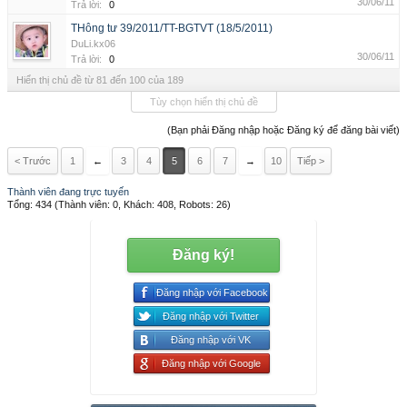
30/06/11
Trả lời:
0
THông tư 39/2011/TT-BGTVT (18/5/2011)
DuLi.kx06
30/06/11
Trả lời:
0
Hiển thị chủ đề từ 81 đến 100 của 189
Tùy chọn hiển thị chủ đề
(Bạn phải Đăng nhập hoặc Đăng ký để đăng bài viết)
< Trước
1
←
3
4
5
6
7
→
10
Tiếp >
Thành viên đang trực tuyến
Tổng: 434 (Thành viên: 0, Khách: 408, Robots: 26)
Đăng ký!
Đăng nhập với Facebook
Đăng nhập với Twitter
Đăng nhập với VK
Đăng nhập với Google