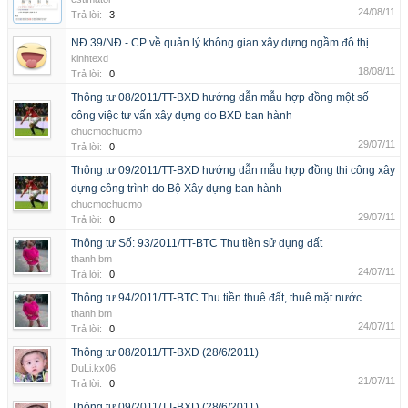
24/08/11
Trả lời:
3
NĐ 39/NĐ - CP về quản lý không gian xây dựng ngầm đô thị
kinhtexd
18/08/11
Trả lời:
0
Thông tư 08/2011/TT-BXD hướng dẫn mẫu hợp đồng một số
công việc tư vấn xây dựng do BXD ban hành
chucmochucmo
29/07/11
Trả lời:
0
Thông tư 09/2011/TT-BXD hướng dẫn mẫu hợp đồng thi công xây
dựng công trình do Bộ Xây dựng ban hành
chucmochucmo
29/07/11
Trả lời:
0
Thông tư Số: 93/2011/TT-BTC Thu tiền sử dụng đất
thanh.bm
24/07/11
Trả lời:
0
Thông tư 94/2011/TT-BTC Thu tiền thuê đất, thuê mặt nước
thanh.bm
24/07/11
Trả lời:
0
Thông tư 08/2011/TT-BXD (28/6/2011)
DuLi.kx06
21/07/11
Trả lời:
0
Thông tư 09/2011/TT-BXD (28/6/2011)