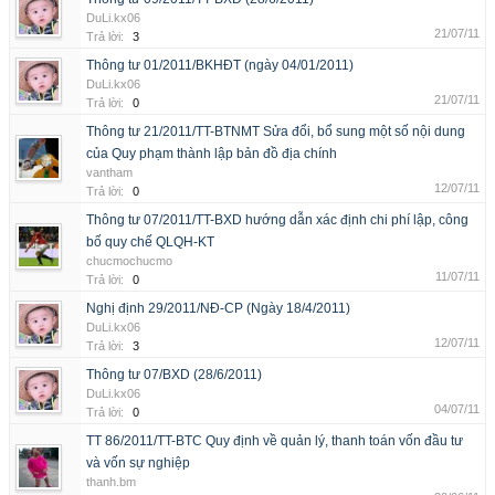
DuLi.kx06
21/07/11
Trả lời:
3
Thông tư 01/2011/BKHĐT (ngày 04/01/2011)
DuLi.kx06
21/07/11
Trả lời:
0
Thông tư 21/2011/TT-BTNMT Sửa đổi, bổ sung một số nội dung
của Quy phạm thành lập bản đồ địa chính
vantham
12/07/11
Trả lời:
0
Thông tư 07/2011/TT-BXD hướng dẫn xác định chi phí lập, công
bố quy chế QLQH-KT
chucmochucmo
11/07/11
Trả lời:
0
Nghị định 29/2011/NĐ-CP (Ngày 18/4/2011)
DuLi.kx06
12/07/11
Trả lời:
3
Thông tư 07/BXD (28/6/2011)
DuLi.kx06
04/07/11
Trả lời:
0
TT 86/2011/TT-BTC Quy định về quản lý, thanh toán vốn đầu tư
và vốn sự nghiệp
thanh.bm