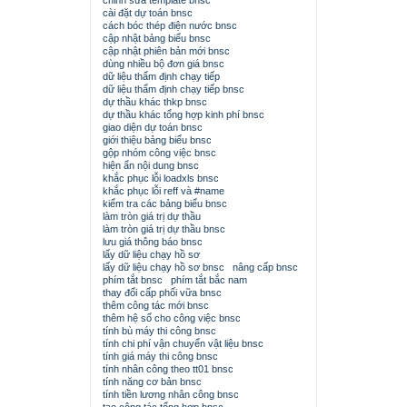
chỉnh sửa template bnsc
cài đặt dự toán bnsc
cách bóc thép điện nước bnsc
cập nhật bảng biểu bnsc
cập nhật phiên bản mới bnsc
dùng nhiều bộ đơn giá bnsc
dữ liệu thẩm định chạy tiếp
dữ liệu thẩm định chạy tiếp bnsc
dự thầu khác thkp bnsc
dự thầu khác tổng hợp kinh phí bnsc
giao diện dự toán bnsc
giới thiệu bảng biểu bnsc
gộp nhóm công việc bnsc
hiện ẩn nội dung bnsc
khắc phục lỗi loadxls bnsc
khắc phục lỗi reff và #name
kiểm tra các bảng biểu bnsc
làm tròn giá trị dự thầu
làm tròn giá trị dự thầu bnsc
lưu giá thông báo bnsc
lấy dữ liệu chạy hồ sơ
lấy dữ liệu chạy hồ sơ bnsc
nâng cấp bnsc
phím tắt bnsc
phím tắt bắc nam
thay đổi cấp phối vữa bnsc
thêm công tác mới bnsc
thêm hệ số cho công việc bnsc
tính bù máy thi công bnsc
tính chi phí vận chuyển vật liệu bnsc
tính giá máy thi công bnsc
tính nhân công theo tt01 bnsc
tính năng cơ bản bnsc
tính tiền lương nhân công bnsc