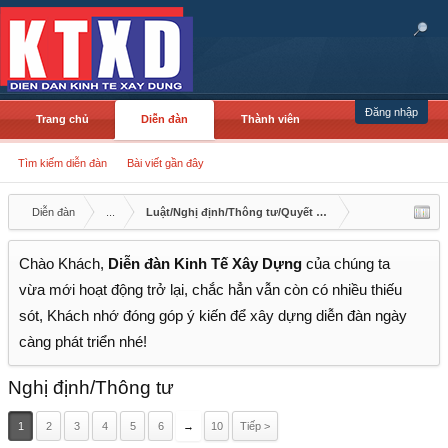
Đăng nhập
Trang chủ
Diễn đàn
Thành viên
Tìm kiếm diễn đàn
Bài viết gần đây
Diễn đàn
...
Luật/Nghị định/Thông tư/Quyết định/Công văn
Chào Khách,
Diễn đàn Kinh Tế Xây Dựng
của chúng ta
vừa mới hoạt động trở lại, chắc hẳn vẫn còn có nhiều thiếu
sót, Khách nhớ đóng góp ý kiến để xây dựng diễn đàn ngày
càng phát triển nhé!
Nghị định/Thông tư
1
2
3
4
5
6
→
10
Tiếp >