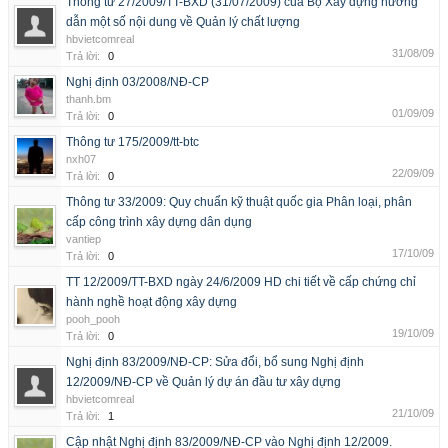
Thông tư 27/2009/TT-BXD (31/07/2009) của Bộ Xây dựng hướng
dẫn một số nội dung về Quản lý chất lượng
hbvietcomreal
31/08/09
Trả lời:
0
Nghị định 03/2008/NĐ-CP
thanh.bm
01/09/09
Trả lời:
0
Thông tư 175/2009/tt-btc
nxh07
22/09/09
Trả lời:
0
Thông tư 33/2009: Quy chuẩn kỹ thuật quốc gia Phân loại, phân
cấp công trình xây dựng dân dụng
vantiep
17/10/09
Trả lời:
0
TT 12/2009/TT-BXD ngày 24/6/2009 HD chi tiết về cấp chứng chỉ
hành nghề hoạt động xây dựng
pooh_pooh
19/10/09
Trả lời:
0
Nghị định 83/2009/NĐ-CP: Sửa đổi, bổ sung Nghị định
12/2009/NĐ-CP về Quản lý dự án đầu tư xây dựng
hbvietcomreal
21/10/09
Trả lời:
1
Cập nhật Nghị định 83/2009/NĐ-CP vào Nghị định 12/2009.