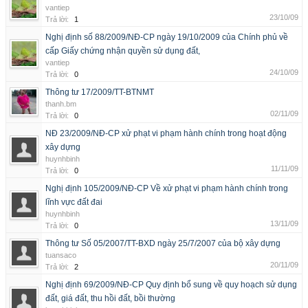
vantiep
23/10/09
Trả lời:
1
Nghị định số 88/2009/NĐ-CP ngày 19/10/2009 của Chính phủ về
cấp Giấy chứng nhận quyền sử dụng đất,
vantiep
24/10/09
Trả lời:
0
Thông tư 17/2009/TT-BTNMT
thanh.bm
02/11/09
Trả lời:
0
NĐ 23/2009/NĐ-CP xử phạt vi phạm hành chính trong hoạt động
xây dựng
huynhbinh
11/11/09
Trả lời:
0
Nghị định 105/2009/NĐ-CP Về xử phạt vi phạm hành chính trong
lĩnh vực đất đai
huynhbinh
13/11/09
Trả lời:
0
Thông tư Số 05/2007/TT-BXD ngày 25/7/2007 của bộ xây dựng
tuansaco
20/11/09
Trả lời:
2
Nghị định 69/2009/NĐ-CP Quy định bổ sung về quy hoạch sử dụng
đất, giá đất, thu hồi đất, bồi thường