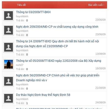
Tiêu đề
Bài viết cuối ↑
Thông tư 03/2009/TT-BKH
huynhbinh
23/06/09
Trả lời:
0
Nghị định 209/2004/NĐ-CP vv chất lượng xây dựng công trình
huynhbinh
23/06/09
Trả lời:
0
Thông tư 24 /2009/TT-BXD Quy định chi tiết thi hành một số nội
dung của Nghị định số 23/2009/NĐ-CP
huynhbinh
13/08/09
Trả lời:
0
Thông tư số 05/2008/TT-BXD ngày 22/02/2008 của Bộ Xây dựng
nxh07
16/08/09
Trả lời:
0
Nghị định 56/2009/NĐ-CP Chính phủ về việc trợ giúp phát triển
Doanh nghiệp nhỏ và v
huynhbinh
21/08/09
Trả lời:
0
Dự thảo Nghị Định thay thế Nghị Định 58
huynhbinh
24/08/09
Trả lời:
1