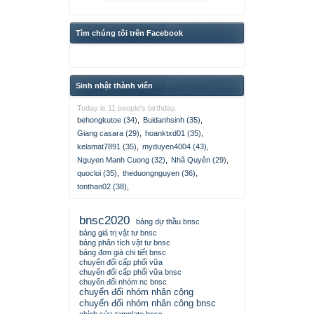
Tìm chúng tôi trên Facebook
Sinh nhật thành viên
Today is 11 people's birthday.
behongkutoe (34)
,
Buidanhsinh (35)
,
Giang casara (29)
,
hoanktxd01 (35)
,
kelamat7891 (35)
,
myduyen4004 (43)
,
Nguyen Manh Cuong (32)
,
Nhã Quyên (29)
,
quocloi (35)
,
theduongnguyen (36)
,
tonthan02 (38)
,
bnsc2020
bảng dự thầu bnsc
bảng giá trị vật tư bnsc
bảng phân tích vật tư bnsc
bảng đơn giá chi tiết bnsc
chuyển đổi cấp phối vữa
chuyển đổi cấp phối vữa bnsc
chuyển đổi nhóm nc bnsc
chuyển đổi nhóm nhân công
chuyển đổi nhóm nhân công bnsc