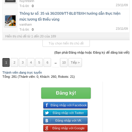
huynhbinh
23/11/09
Trả lời:
0
Thông tư số: 35 và 36/2009/TT-BLĐTBXH hướng dẫn thực hiện
mức lương tối thiểu vùng
vantham
23/11/09
Trả lời:
0
Hiển thị chủ đề từ 1 đến 20 của 189
Tùy chọn hiển thị chủ đề
(Bạn phải Đăng nhập hoặc Đăng ký để đăng bài viết)
1
2
3
4
5
6
→
10
Tiếp >
Thành viên đang trực tuyến
Tổng: 281 (Thành viên: 0, Khách: 260, Robots: 21)
Đăng ký!
Đăng nhập với Facebook
Đăng nhập với Twitter
Đăng nhập với VK
Đăng nhập với Google