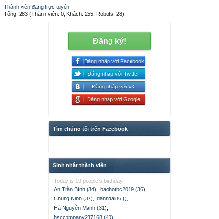
Thành viên đang trực tuyến
Tổng: 283 (Thành viên: 0, Khách: 255, Robots: 28)
Đăng ký!
Đăng nhập với Facebook
Đăng nhập với Twitter
Đăng nhập với VK
Đăng nhập với Google
Tìm chúng tôi trên Facebook
Sinh nhật thành viên
Today is 19 people's birthday.
An Trần Bình (34)
,
baohotbc2019 (36)
,
Chung Ninh (37)
,
danhdai86 ()
,
Hà Nguyễn Mạnh (31)
,
hsccompany237168 (40)
,