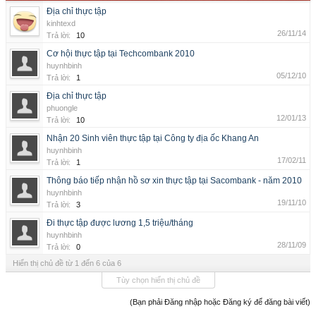
Địa chỉ thực tập
kinhtexd
26/11/14
Trả lời:
10
Cơ hội thực tập tại Techcombank 2010
huynhbinh
05/12/10
Trả lời:
1
Địa chỉ thực tập
phuongle
12/01/13
Trả lời:
10
Nhận 20 Sinh viên thực tập tại Công ty địa ốc Khang An
huynhbinh
17/02/11
Trả lời:
1
Thông báo tiếp nhận hồ sơ xin thực tập tại Sacombank - năm 2010
huynhbinh
19/11/10
Trả lời:
3
Đi thực tập được lương 1,5 triệu/tháng
huynhbinh
28/11/09
Trả lời:
0
Hiển thị chủ đề từ 1 đến 6 của 6
Tùy chọn hiển thị chủ đề
(Bạn phải Đăng nhập hoặc Đăng ký để đăng bài viết)