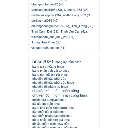
khangnhubanam42 (46)
,
laithihongthu1993 (33)
,
lvphong1988 (38)
,
noithatluxxypro2 (36)
,
noithatluxxypro3 (36)
,
perkinskarl068 (40)
,
phuonghoangtour2018 (36)
,
Thu_Trang (33)
,
Trần Cảnh Đại (29)
,
Trinh Van Can (41)
,
trinhvancan_cuc_edu_vn (41)
,
Trung Hiếu Phan (30)
,
vietsports88dotcom (41)
,
bnsc2020
bảng dự thầu bnsc
bảng giá trị vật tư bnsc
bảng phân tích vật tư bnsc
bảng đơn giá chi tiết bnsc
chuyển đổi cấp phối vữa
chuyển đổi cấp phối vữa bnsc
chuyển đổi nhóm nc bnsc
chuyển đổi nhóm nhân công
chuyển đổi nhóm nhân công bnsc
chỉnh sửa template bnsc
cài đặt dự toán bnsc
cách bóc thép điện nước bnsc
cập nhật bảng biểu bnsc
cập nhật phiên bản mới bnsc
dùng nhiều bộ đơn giá bnsc
dữ liệu thẩm định chạy tiếp
dữ liệu thẩm định chạy tiếp bnsc