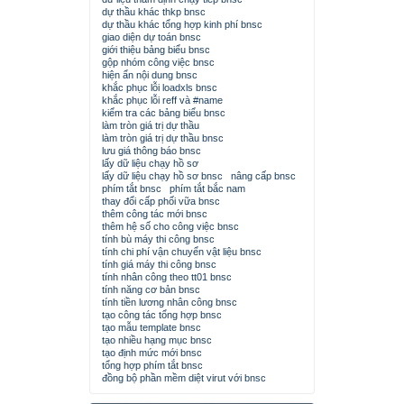
dự thầu khác thkp bnsc
dự thầu khác tổng hợp kinh phí bnsc
giao diện dự toán bnsc
giới thiệu bảng biểu bnsc
gộp nhóm công việc bnsc
hiện ẩn nội dung bnsc
khắc phục lỗi loadxls bnsc
khắc phục lỗi reff và #name
kiểm tra các bảng biểu bnsc
làm tròn giá trị dự thầu
làm tròn giá trị dự thầu bnsc
lưu giá thông báo bnsc
lấy dữ liệu chạy hồ sơ
lấy dữ liệu chạy hồ sơ bnsc
nâng cấp bnsc
phím tắt bnsc
phím tắt bắc nam
thay đổi cấp phối vữa bnsc
thêm công tác mới bnsc
thêm hệ số cho công việc bnsc
tính bù máy thi công bnsc
tính chi phí vận chuyển vật liệu bnsc
tính giá máy thi công bnsc
tính nhân công theo tt01 bnsc
tính năng cơ bản bnsc
tính tiền lương nhân công bnsc
tạo công tác tổng hợp bnsc
tạo mẫu template bnsc
tạo nhiều hạng mục bnsc
tạo định mức mới bnsc
tổng hợp phím tắt bnsc
đồng bộ phần mềm diệt virut với bnsc