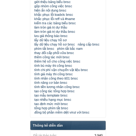
giới thiệu bảng biểu bnsc
gộp nhóm công việc bnsc
hiện ẩn nội dung bnsc
khắc phục lỗi loadxls bnsc
khắc phục lỗi reff và #name
kiểm tra các bảng biểu bnsc
làm tròn giá trị dự thầu
làm tròn giá trị dự thầu bnsc
lưu giá thông báo bnsc
lấy dữ liệu chạy hồ sơ
lấy dữ liệu chạy hồ sơ bnsc
nâng cấp bnsc
phím tắt bnsc
phím tắt bắc nam
thay đổi cấp phối vữa bnsc
thêm công tác mới bnsc
thêm hệ số cho công việc bnsc
tính bù máy thi công bnsc
tính chi phí vận chuyển vật liệu bnsc
tính giá máy thi công bnsc
tính nhân công theo tt01 bnsc
tính năng cơ bản bnsc
tính tiền lương nhân công bnsc
tạo công tác tổng hợp bnsc
tạo mẫu template bnsc
tạo nhiều hạng mục bnsc
tạo định mức mới bnsc
tổng hợp phím tắt bnsc
đồng bộ phần mềm diệt virut với bnsc
Thống kê diễn đàn
Đề tài thảo luận:
3,940