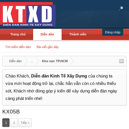
Đăng nhập
Trang chủ
Diễn đàn
Thành viên
Tìm kiếm diễn đàn
Bài viết gần đây
Diễn đàn
...
Khu vực TP.HCM
Chào Khách,
Diễn đàn Kinh Tế Xây Dựng
của chúng ta
vừa mới hoạt động trở lại, chắc hẳn vẫn còn có nhiều thiếu
sót, Khách nhớ đóng góp ý kiến để xây dựng diễn đàn ngày
càng phát triển nhé!
KX05B
1
2
Tiếp >