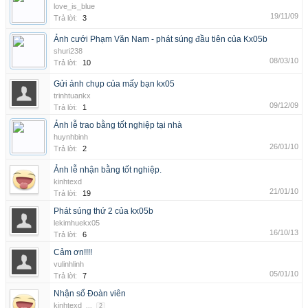
love_is_blue
19/11/09
Trả lời:
3
Ảnh cưới Phạm Văn Nam - phát súng đầu tiên của Kx05b
shuri238
08/03/10
Trả lời:
10
Gửi ảnh chụp của mấy bạn kx05
trinhtuankx
09/12/09
Trả lời:
1
Ảnh lễ trao bằng tốt nghiệp tại nhà
huynhbinh
26/01/10
Trả lời:
2
Ảnh lễ nhận bằng tốt nghiệp.
kinhtexd
21/01/10
Trả lời:
19
Phát súng thứ 2 của kx05b
lekimhuekx05
16/10/13
Trả lời:
6
Cảm ơn!!!!
vulinhlinh
05/01/10
Trả lời:
7
Nhận sổ Đoàn viên
kinhtexd
...
2