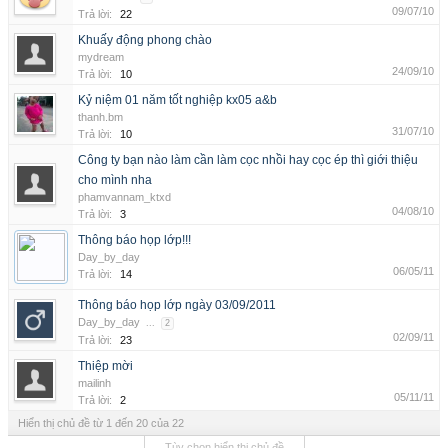
09/07/10
Trả lời:
22
Khuấy động phong chào
mydream
24/09/10
Trả lời:
10
Kỷ niệm 01 năm tốt nghiệp kx05 a&b
thanh.bm
31/07/10
Trả lời:
10
Công ty bạn nào làm cần làm cọc nhồi hay cọc ép thì giới thiệu
cho mình nha
phamvannam_ktxd
04/08/10
Trả lời:
3
Thông báo họp lớp!!!
Day_by_day
06/05/11
Trả lời:
14
Thông báo họp lớp ngày 03/09/2011
Day_by_day
...
2
02/09/11
Trả lời:
23
Thiệp mời
mailinh
05/11/11
Trả lời:
2
Hiển thị chủ đề từ 1 đến 20 của 22
Tùy chọn hiển thị chủ đề