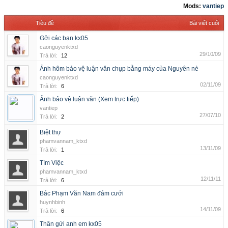
Mods:
vantiep
Tiêu đề
Bài viết cuối
Gởi các bạn kx05
caonguyenktxd
29/10/09
Trả lời:
12
Ảnh hôm bảo vệ luận văn chụp bằng máy của Nguyên nè
caonguyenktxd
02/11/09
Trả lời:
6
Ảnh bảo vệ luận văn (Xem trực tiếp)
vantiep
27/07/10
Trả lời:
2
Biệt thự
phamvannam_ktxd
13/11/09
Trả lời:
1
Tìm Việc
phamvannam_ktxd
12/11/11
Trả lời:
6
Bác Phạm Văn Nam đám cưới
huynhbinh
14/11/09
Trả lời:
6
Thân gửi anh em kx05