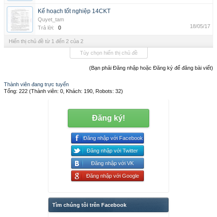
Kế hoạch tốt nghiệp 14CKT
Quyet_tam
18/05/17
Trả lời:
0
Hiển thị chủ đề từ 1 đến 2 của 2
Tùy chọn hiển thị chủ đề
(Bạn phải Đăng nhập hoặc Đăng ký để đăng bài viết)
Thành viên đang trực tuyến
Tổng: 222 (Thành viên: 0, Khách: 190, Robots: 32)
Đăng ký!
Đăng nhập với Facebook
Đăng nhập với Twitter
Đăng nhập với VK
Đăng nhập với Google
Tìm chúng tôi trên Facebook