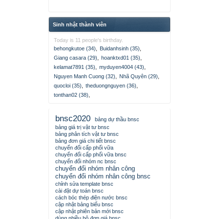
Sinh nhật thành viên
Today is 11 people's birthday.
behongkutoe (34)
,
Buidanhsinh (35)
,
Giang casara (29)
,
hoanktxd01 (35)
,
kelamat7891 (35)
,
myduyen4004 (43)
,
Nguyen Manh Cuong (32)
,
Nhã Quyên (29)
,
quocloi (35)
,
theduongnguyen (36)
,
tonthan02 (38)
,
bnsc2020
bảng dự thầu bnsc
bảng giá trị vật tư bnsc
bảng phân tích vật tư bnsc
bảng đơn giá chi tiết bnsc
chuyển đổi cấp phối vữa
chuyển đổi cấp phối vữa bnsc
chuyển đổi nhóm nc bnsc
chuyển đổi nhóm nhân công
chuyển đổi nhóm nhân công bnsc
chỉnh sửa template bnsc
cài đặt dự toán bnsc
cách bóc thép điện nước bnsc
cập nhật bảng biểu bnsc
cập nhật phiên bản mới bnsc
dùng nhiều bộ đơn giá bnsc