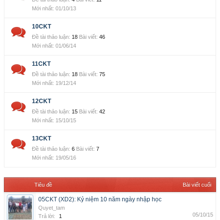
01/10/13
10CKT
Đề tài thảo luận:
18
Bài viết:
46
01/06/14
11CKT
Đề tài thảo luận:
18
Bài viết:
75
19/12/14
12CKT
Đề tài thảo luận:
15
Bài viết:
42
15/10/15
13CKT
Đề tài thảo luận:
6
Bài viết:
7
19/05/16
Tiêu đề
Bài viết cuối
05CKT (XD2): Kỷ niệm 10 năm ngày nhập học
Quyet_tam
05/10/15
Trả lời:
1