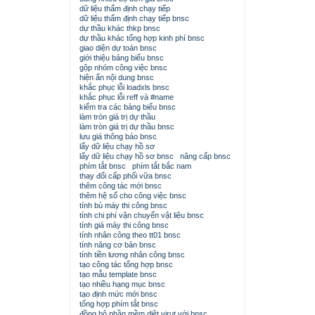
dữ liệu thẩm định chạy tiếp
dữ liệu thẩm định chạy tiếp bnsc
dự thầu khác thkp bnsc
dự thầu khác tổng hợp kinh phí bnsc
giao diện dự toán bnsc
giới thiệu bảng biểu bnsc
gộp nhóm công việc bnsc
hiện ẩn nội dung bnsc
khắc phục lỗi loadxls bnsc
khắc phục lỗi reff và #name
kiểm tra các bảng biểu bnsc
làm tròn giá trị dự thầu
làm tròn giá trị dự thầu bnsc
lưu giá thông báo bnsc
lấy dữ liệu chạy hồ sơ
lấy dữ liệu chạy hồ sơ bnsc
nâng cấp bnsc
phím tắt bnsc
phím tắt bắc nam
thay đổi cấp phối vữa bnsc
thêm công tác mới bnsc
thêm hệ số cho công việc bnsc
tính bù máy thi công bnsc
tính chi phí vận chuyển vật liệu bnsc
tính giá máy thi công bnsc
tính nhân công theo tt01 bnsc
tính năng cơ bản bnsc
tính tiền lương nhân công bnsc
tạo công tác tổng hợp bnsc
tạo mẫu template bnsc
tạo nhiều hạng mục bnsc
tạo định mức mới bnsc
tổng hợp phím tắt bnsc
đồng bộ phần mềm diệt virut với bnsc