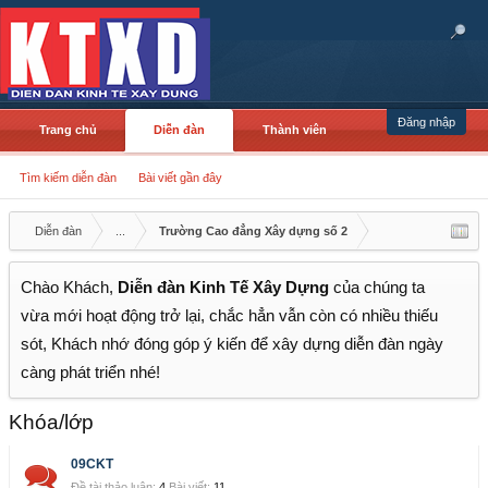
Đăng nhập
Trang chủ
Diễn đàn
Thành viên
Tìm kiếm diễn đàn
Bài viết gần đây
Diễn đàn
...
Trường Cao đẳng Xây dựng số 2
Chào Khách,
Diễn đàn Kinh Tế Xây Dựng
của chúng ta
vừa mới hoạt động trở lại, chắc hẳn vẫn còn có nhiều thiếu
sót, Khách nhớ đóng góp ý kiến để xây dựng diễn đàn ngày
càng phát triển nhé!
Khóa/lớp
09CKT
Đề tài thảo luận:
4
Bài viết:
11