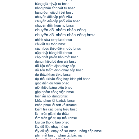
bảng giá trị vật tư bnsc
bảng phân tích vật tư bnsc
bảng đơn giá chi tiết bnsc
chuyển đổi cấp phối vữa
chuyển đổi cấp phối vữa bnsc
chuyển đổi nhóm nc bnsc
chuyển đổi nhóm nhân công
chuyển đổi nhóm nhân công bnsc
chỉnh sửa template bnsc
cài đặt dự toán bnsc
cách bóc thép điện nước bnsc
cập nhật bảng biểu bnsc
cập nhật phiên bản mới bnsc
dùng nhiều bộ đơn giá bnsc
dữ liệu thẩm định chạy tiếp
dữ liệu thẩm định chạy tiếp bnsc
dự thầu khác thkp bnsc
dự thầu khác tổng hợp kinh phí bnsc
giao diện dự toán bnsc
giới thiệu bảng biểu bnsc
gộp nhóm công việc bnsc
hiện ẩn nội dung bnsc
khắc phục lỗi loadxls bnsc
khắc phục lỗi reff và #name
kiểm tra các bảng biểu bnsc
làm tròn giá trị dự thầu
làm tròn giá trị dự thầu bnsc
lưu giá thông báo bnsc
lấy dữ liệu chạy hồ sơ
lấy dữ liệu chạy hồ sơ bnsc
nâng cấp bnsc
phím tắt bnsc
phím tắt bắc nam