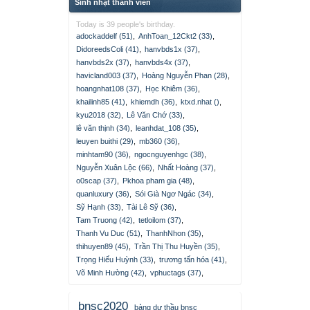
Sinh nhật thành viên
Today is 39 people's birthday.
adockaddelf (51)
,
AnhToan_12Ckt2 (33)
,
DidoreedsColi (41)
,
hanvbds1x (37)
,
hanvbds2x (37)
,
hanvbds4x (37)
,
havicland003 (37)
,
Hoàng Nguyễn Phan (28)
,
hoangnhat108 (37)
,
Học Khiêm (36)
,
khailinh85 (41)
,
khiemdh (36)
,
ktxd.nhat ()
,
kyu2018 (32)
,
Lê Văn Chớ (33)
,
lê văn thịnh (34)
,
leanhdat_108 (35)
,
leuyen buithi (29)
,
mb360 (36)
,
minhtam90 (36)
,
ngocnguyenhgc (38)
,
Nguyễn Xuân Lộc (66)
,
Nhất Hoàng (37)
,
o0scap (37)
,
Pkhoa pham gia (48)
,
quanluxury (36)
,
Sói Già Ngơ Ngác (34)
,
Sỹ Hạnh (33)
,
Tài Lê Sỹ (36)
,
Tam Truong (42)
,
tetloilom (37)
,
Thanh Vu Duc (51)
,
ThanhNhon (35)
,
thihuyen89 (45)
,
Trần Thị Thu Huyền (35)
,
Trọng Hiếu Huỳnh (33)
,
trương tấn hóa (41)
,
Võ Minh Hường (42)
,
vphuctags (37)
,
bnsc2020
bảng dự thầu bnsc