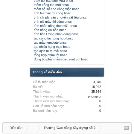
thay đổi cấp phối vữa bnsc
thêm công tác mới bnsc
thêm hệ số cho công việc bnsc
tính bù máy thi công bnsc
tính chi phí vận chuyển vật liệu bnsc
tính giá máy thi công bnsc
tính nhân công theo tt01 bnsc
tính năng cơ bản bnsc
tính tiền lương nhân công bnsc
tạo công tác tổng hợp bnsc
tạo mẫu template bnsc
tạo nhiều hạng mục bnsc
tạo định mức mới bnsc
tổng hợp phím tắt bnsc
đồng bộ phần mềm diệt virut với bnsc
Thống kê diễn đàn
Đề tài thảo luận:
3,940
Bài viết:
18,942
Thành viên:
35,664
Thành viên mới nhất:
phongvui
Thành viên mới hôm nay:
0
Chủ đề mới hôm nay:
0
Bài mới hôm nay:
0
Diễn đàn
...
Trường Cao đẳng Xây dựng số 2