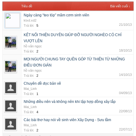
Tiêu đề
Bài viết cuối ↓
Ngày càng “teo tóp” mâm cơm sinh viên
ktxd.xd2
21/10/13
Trả lời:
5
KẾT NỐI THIỆN DUYÊN GIÚP ĐỠ NGƯỜI NGHÈO CÓ CHÍ
VƯỢT LÊN
hồ văn ngọc
18/10/13
Trả lời:
2
MỌI NGƯỜI CHUNG TAY QUÊN GÓP TỪ THIỆN TỪ NHỮNG
ĐIỀU ĐƠN GIẢN
hồ văn ngọc
14/10/13
Trả lời:
2
Chuyên đề đọc bản vẽ
Mai_Linh
04/09/13
Trả lời:
1
Những điều nên và không nên khi lập hợp đồng xây lắp
Mai_Linh
22/08/13
Trả lời:
4
Các bài thơ hay nói về sinh viên Xây Dựng - Sưu tầm
Mai_Linh
22/07/13
Trả lời:
2