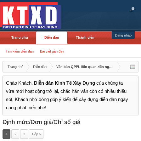
Đăng nhập
Trang chủ
Diễn đàn
Thành viên
Tìm kiếm diễn đàn
Bài viết gần đây
Trang chủ
Diễn đàn
Văn bản QPPL liên quan đến ngành Kinh tế xây d
Chào Khách,
Diễn đàn Kinh Tế Xây Dựng
của chúng ta
vừa mới hoạt động trở lại, chắc hẳn vẫn còn có nhiều thiếu
sót, Khách nhớ đóng góp ý kiến để xây dựng diễn đàn ngày
càng phát triển nhé!
Định mức/Đơn giá/Chỉ số giá
1
2
3
Tiếp >