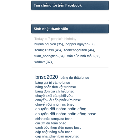
Tìm chúng tôi trên Facebook
Sinh nhật thành viên
Today is 7 people's birthday.
huynh nguyen (35)
,
pepper nguyen (33)
,
seabig12398 (45)
,
seobenhgoutvn (46)
,
tuan_hoangtien (34)
,
ván của nhà thầu (36)
,
xddovt (37)
,
bnsc2020
bảng dự thầu bnsc
bảng giá trị vật tư bnsc
bảng phân tích vật tư bnsc
bảng đơn giá chi tiết bnsc
chuyển đổi cấp phối vữa
chuyển đổi cấp phối vữa bnsc
chuyển đổi nhóm nc bnsc
chuyển đổi nhóm nhân công
chuyển đổi nhóm nhân công bnsc
chỉnh sửa template bnsc
cài đặt dự toán bnsc
cách bóc thép điện nước bnsc
cập nhật bảng biểu bnsc
cập nhật phiên bản mới bnsc