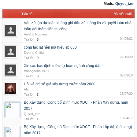
Mods:
Quyet_tam
Tiêu đề
Bài viết cuối
Vấn đề lập dự toán không ghi đầu đủ thông tin và quyết toán nhà
thầu đòi thêm tiền thi công.
AnhThi Nguyen
04/05/21
Trả lời:
6
công tác lát nền mã hiệu sb.650
Dương Chiêu
22/10/20
Trả lời:
0
Xin các bác định mức dự toán ngành xăng dầu!
tranngochai1979
07/09/18
Trả lời:
0
Hỏi về chỉ số giá xây dựng trước năm 2000
ANn
25/07/20
Trả lời:
3
Bộ Xây dựng: Công bố Định mức XDCT - Phần Xây dựng, năm
2017
Quyet_tam
18/04/17
Trả lời:
1
Bộ Xây dựng: Công bố Định mức XDCT - Phần Lắp đặt (bổ sung)
năm 2017