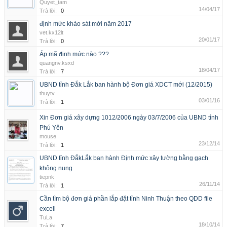
Quyet_tam
14/04/17
Trả lời:
0
định mức khảo sát mới năm 2017
vet.kx12lt
20/01/17
Trả lời:
0
Áp mã định mức nào ???
quangnv.ksxd
18/04/17
Trả lời:
7
UBND tỉnh Đắk Lắk ban hành bộ Đơn giá XDCT mới (12/2015)
thuytv
03/01/16
Trả lời:
1
Xin Đơn giá xây dựng 1012/2006 ngày 03/7/2006 của UBND tỉnh
Phú Yên
mouse
23/12/14
Trả lời:
1
UBND tỉnh ĐắkLắk ban hành Định mức xây tường bằng gạch
không nung
tiepnk
26/11/14
Trả lời:
1
Cần tìm bộ đơn giá phần lắp đặt tỉnh Ninh Thuận theo QDD file
excell
TuLa
18/10/14
Trả lời:
7