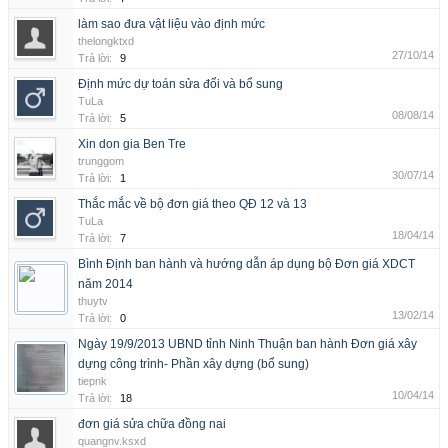
làm sao đưa vật liệu vào định mức
thelongktxd
27/10/14
Trả lời:
9
Định mức dự toán sửa đổi và bổ sung
TuLa
08/08/14
Trả lời:
5
Xin don gia Ben Tre
trunggom
30/07/14
Trả lời:
1
Thắc mắc về bộ đơn giá theo QĐ 12 và 13
TuLa
18/04/14
Trả lời:
7
Bình Định ban hành và hướng dẫn áp dụng bộ Đơn giá XDCT
năm 2014
thuytv
13/02/14
Trả lời:
0
Ngày 19/9/2013 UBND tỉnh Ninh Thuận ban hành Đơn giá xây
dựng công trình- Phần xây dựng (bổ sung)
tiepnk
10/04/14
Trả lời:
18
đơn giá sửa chữa đồng nai
quangnv.ksxd