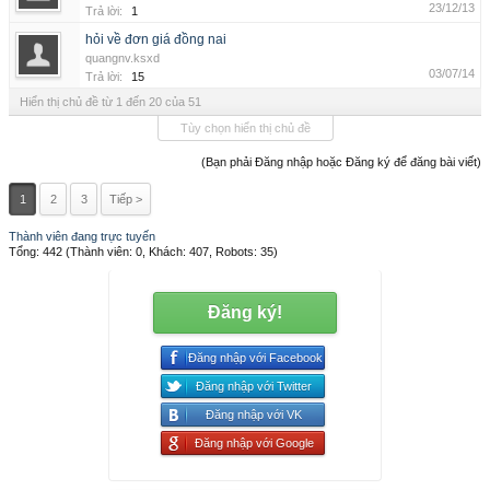
23/12/13
Trả lời:
1
hỏi về đơn giá đồng nai
quangnv.ksxd
03/07/14
Trả lời:
15
Hiển thị chủ đề từ 1 đến 20 của 51
Tùy chọn hiển thị chủ đề
(Bạn phải Đăng nhập hoặc Đăng ký để đăng bài viết)
1
2
3
Tiếp >
Thành viên đang trực tuyến
Tổng: 442 (Thành viên: 0, Khách: 407, Robots: 35)
Đăng ký!
Đăng nhập với Facebook
Đăng nhập với Twitter
Đăng nhập với VK
Đăng nhập với Google