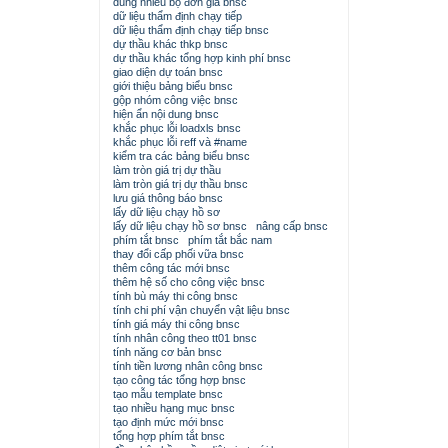
dùng nhiều bộ đơn giá bnsc
dữ liệu thẩm định chạy tiếp
dữ liệu thẩm định chạy tiếp bnsc
dự thầu khác thkp bnsc
dự thầu khác tổng hợp kinh phí bnsc
giao diện dự toán bnsc
giới thiệu bảng biểu bnsc
gộp nhóm công việc bnsc
hiện ẩn nội dung bnsc
khắc phục lỗi loadxls bnsc
khắc phục lỗi reff và #name
kiểm tra các bảng biểu bnsc
làm tròn giá trị dự thầu
làm tròn giá trị dự thầu bnsc
lưu giá thông báo bnsc
lấy dữ liệu chạy hồ sơ
lấy dữ liệu chạy hồ sơ bnsc
nâng cấp bnsc
phím tắt bnsc
phím tắt bắc nam
thay đổi cấp phối vữa bnsc
thêm công tác mới bnsc
thêm hệ số cho công việc bnsc
tính bù máy thi công bnsc
tính chi phí vận chuyển vật liệu bnsc
tính giá máy thi công bnsc
tính nhân công theo tt01 bnsc
tính năng cơ bản bnsc
tính tiền lương nhân công bnsc
tạo công tác tổng hợp bnsc
tạo mẫu template bnsc
tạo nhiều hạng mục bnsc
tạo định mức mới bnsc
tổng hợp phím tắt bnsc