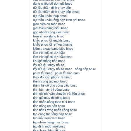
dùng nhiều bộ đơn giá bnsc
dữ liệu thẩm định chạy tiếp
dữ liệu thẩm định chạy tiếp bnsc
dự thầu khác thkp bnsc
dự thầu khác tổng hợp kinh phí bnsc
giao diện dự toán bnsc
giới thiệu bảng biểu bnsc
gộp nhóm công việc bnsc
hiện ẩn nội dung bnsc
khắc phục lỗi loadxls bnsc
khắc phục lỗi reff và #name
kiểm tra các bảng biểu bnsc
làm tròn giá trị dự thầu
làm tròn giá trị dự thầu bnsc
lưu giá thông báo bnsc
lấy dữ liệu chạy hồ sơ
lấy dữ liệu chạy hồ sơ bnsc
nâng cấp bnsc
phím tắt bnsc
phím tắt bắc nam
thay đổi cấp phối vữa bnsc
thêm công tác mới bnsc
thêm hệ số cho công việc bnsc
tính bù máy thi công bnsc
tính chi phí vận chuyển vật liệu bnsc
tính giá máy thi công bnsc
tính nhân công theo tt01 bnsc
tính năng cơ bản bnsc
tính tiền lương nhân công bnsc
tạo công tác tổng hợp bnsc
tạo mẫu template bnsc
tạo nhiều hạng mục bnsc
tạo định mức mới bnsc
tổng hợp phím tắt bnsc