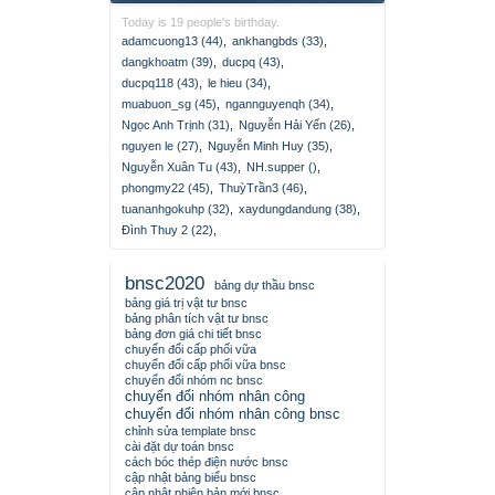
Today is 19 people's birthday.
adamcuong13 (44)
,
ankhangbds (33)
,
dangkhoatm (39)
,
ducpq (43)
,
ducpq118 (43)
,
le hieu (34)
,
muabuon_sg (45)
,
ngannguyenqh (34)
,
Ngọc Anh Trịnh (31)
,
Nguyễn Hải Yến (26)
,
nguyen le (27)
,
Nguyễn Minh Huy (35)
,
Nguyễn Xuân Tu (43)
,
NH.supper ()
,
phongmy22 (45)
,
ThuỳTrần3 (46)
,
tuananhgokuhp (32)
,
xaydungdandung (38)
,
Đình Thuy 2 (22)
,
bnsc2020
bảng dự thầu bnsc
bảng giá trị vật tư bnsc
bảng phân tích vật tư bnsc
bảng đơn giá chi tiết bnsc
chuyển đổi cấp phối vữa
chuyển đổi cấp phối vữa bnsc
chuyển đổi nhóm nc bnsc
chuyển đổi nhóm nhân công
chuyển đổi nhóm nhân công bnsc
chỉnh sửa template bnsc
cài đặt dự toán bnsc
cách bóc thép điện nước bnsc
cập nhật bảng biểu bnsc
cập nhật phiên bản mới bnsc