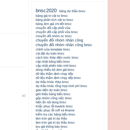
bnsc2020
bảng dự thầu bnsc
bảng giá trị vật tư bnsc
bảng phân tích vật tư bnsc
bảng đơn giá chi tiết bnsc
chuyển đổi cấp phối vữa
chuyển đổi cấp phối vữa bnsc
chuyển đổi nhóm nc bnsc
chuyển đổi nhóm nhân công
chuyển đổi nhóm nhân công bnsc
chỉnh sửa template bnsc
cài đặt dự toán bnsc
cách bóc thép điện nước bnsc
cập nhật bảng biểu bnsc
cập nhật phiên bản mới bnsc
dùng nhiều bộ đơn giá bnsc
dữ liệu thẩm định chạy tiếp
dữ liệu thẩm định chạy tiếp bnsc
dự thầu khác thkp bnsc
dự thầu khác tổng hợp kinh phí bnsc
giao diện dự toán bnsc
giới thiệu bảng biểu bnsc
#3
gộp nhóm công việc bnsc
hiện ẩn nội dung bnsc
khắc phục lỗi loadxls bnsc
khắc phục lỗi reff và #name
kiểm tra các bảng biểu bnsc
làm tròn giá trị dự thầu
làm tròn giá trị dự thầu bnsc
lưu giá thông báo bnsc