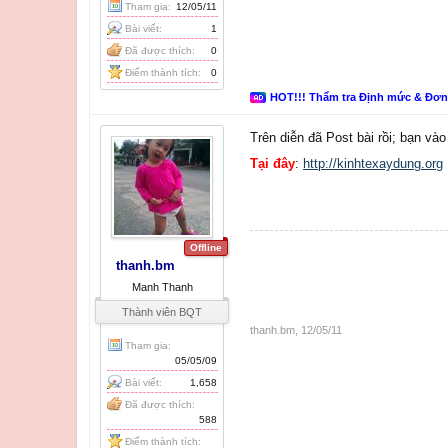
Tham gia:
12/05/11
Bài viết:
1
Đã được thích:
0
Điểm thành tích:
0
HOT!!! Thẩm tra Định mức & Đơ
Trên diễn đã Post bài rồi; bạn vào
Tại đây
:
http://kinhtexaydung.org
Offline
thanh.bm
Manh Thanh
Thành viên BQT
thanh.bm
,
12/05/11
Tham gia:
05/05/09
Bài viết:
1,658
Đã được thích:
588
Điểm thành tích: