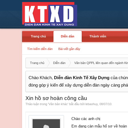
Trang chủ
Diễn đàn
Thành viên
Tìm kiếm diễn đàn
Bài viết gần đây
Trang chủ
Diễn đàn
Văn bản QPPL liên quan đến ngành Ki
Chào Khách,
Diễn đàn Kinh Tế Xây Dựng
của chúng
đóng góp ý kiến để xây dựng diễn đàn ngày càng phát
Xin hồ sơ hoàn công cầu
Thảo luận trong '
Văn bản khác
' bắt đầu bởi
lebaohuy
,
08/07/10
.
Chào các anh chị
Em đang càn mẫu hố sơ về hoàn