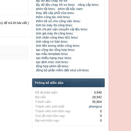
lấy dữ liệu chạy hồ sơ
lấy dữ liệu chạy hồ sơ bnsc
nâng cấp bnsc
phím tắt bnsc
phím tắt bắc nam
thay đổi cấp phối vữa bnsc
thêm công tác mới bnsc
thêm hệ số cho công việc bnsc
để trả lời bài viết.)
tính bù máy thi công bnsc
tính chi phí vận chuyển vật liệu bnsc
tính giá máy thi công bnsc
tính nhân công theo tt01 bnsc
tính năng cơ bản bnsc
tính tiền lương nhân công bnsc
tạo công tác tổng hợp bnsc
tạo mẫu template bnsc
tạo nhiều hạng mục bnsc
tạo định mức mới bnsc
tổng hợp phím tắt bnsc
đồng bộ phần mềm diệt virut với bnsc
Thống kê diễn đàn
Đề tài thảo luận:
3,940
Bài viết:
18,942
Thành viên:
35,664
Thành viên mới nhất:
phongvui
Thành viên mới hôm nay:
0
Chủ đề mới hôm nay:
0
Bài mới hôm nay:
0