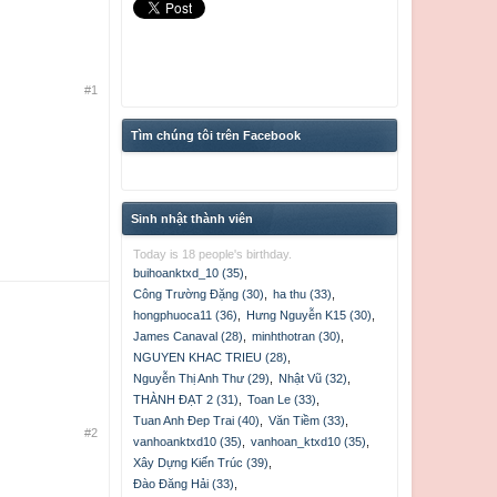
#1
Tìm chúng tôi trên Facebook
Sinh nhật thành viên
Today is 18 people's birthday.
buihoanktxd_10 (35)
,
Công Trường Đặng (30)
,
ha thu (33)
,
hongphuoca11 (36)
,
Hưng Nguyễn K15 (30)
,
James Canaval (28)
,
minhthotran (30)
,
NGUYEN KHAC TRIEU (28)
,
Nguyễn Thị Anh Thư (29)
,
Nhật Vũ (32)
,
THÀNH ĐẠT 2 (31)
,
Toan Le (33)
,
Tuan Anh Đep Trai (40)
,
Văn Tiềm (33)
,
#2
vanhoanktxd10 (35)
,
vanhoan_ktxd10 (35)
,
Xây Dựng Kiến Trúc (39)
,
Đào Đăng Hải (33)
,