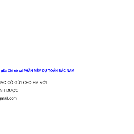
n giá: Chỉ có tại PHẦN MỀM DỰ TOÁN BẮC NAM
Ị NAO CÓ GỬI CHO EM VỚI
ŨNH ĐƯỢC
gmail.com