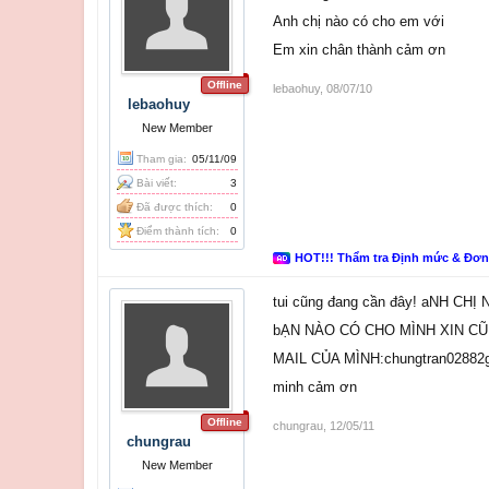
Anh chị nào có cho em với
Em xin chân thành cảm ơn
Offline
lebaohuy
,
08/07/10
lebaohuy
New Member
Tham gia:
05/11/09
Bài viết:
3
Đã được thích:
0
Điểm thành tích:
0
HOT!!! Thẩm tra Định mức & Đơ
tui cũng đang cần đây! aNH CH
bẠN NÀO CÓ CHO MÌNH XIN C
MAIL CỦA MÌNH:chungtran02882
minh cảm ơn
Offline
chungrau
,
12/05/11
chungrau
New Member