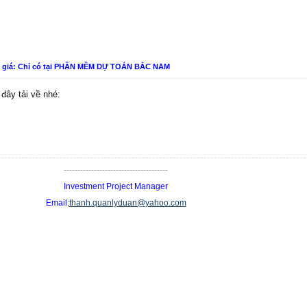
n giá: Chỉ có tại PHẦN MỀM DỰ TOÁN BẮC NAM
 đây tải về nhé:
--------------------------------------
Investment Project Manager
Email:
thanh.quanlyduan@yahoo.com