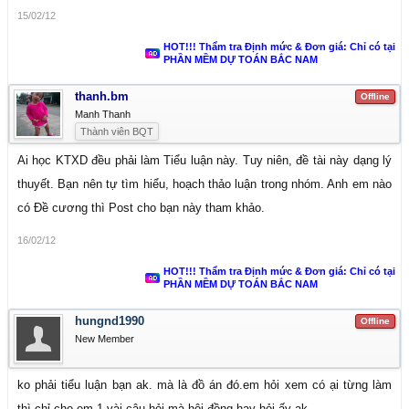
15/02/12
HOT!!! Thẩm tra Định mức & Đơn giá: Chỉ có tại
PHẦN MỀM DỰ TOÁN BẮC NAM
thanh.bm
Offline
Manh Thanh
Thành viên BQT
Ai học KTXD đều phải làm Tiểu luận này. Tuy niên, đề tài này dạng lý
thuyết. Bạn nên tự tìm hiểu, hoạch thảo luận trong nhóm. Anh em nào
có Đề cương thì Post cho bạn này tham khảo.
16/02/12
HOT!!! Thẩm tra Định mức & Đơn giá: Chỉ có tại
PHẦN MỀM DỰ TOÁN BẮC NAM
hungnd1990
Offline
New Member
ko phải tiểu luận bạn ak. mà là đồ án đó.em hỏi xem có ại từng làm
thì chỉ cho em 1 vài câu hỏi mà hội đồng hay hỏi ấy ak....