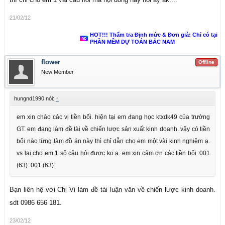
21/02/12
HOT!!! Thẩm tra Định mức & Đơn giá: Chỉ có tại
PHẦN MỀM DỰ TOÁN BẮC NAM
flower
Offline
New Member
hungnd1990 nói:
↑
em xin chào các vị tiền bối. hiện tại em đang học ktxdk49 của trường
GT. em đang làm đề tài về chiến lược sản xuất kinh doanh. vậy có tiền
bối nào từng làm đồ án này thì chỉ dẫn cho em một vài kinh nghiệm ạ.
vs lại cho em 1 số câu hỏi được ko ạ. em xin cảm ơn các tiền bối :001
(63)::001 (63):
Bạn liên hệ với Chị Vi làm đề tài luận văn về chiến lược kinh doanh.
sdt 0986 656 181.
23/02/12