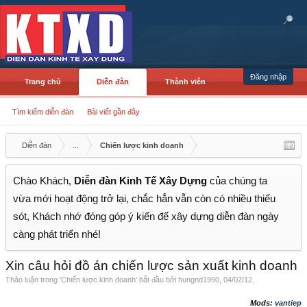
Đăng nhập
Trang chủ
Diễn đàn
Thành viên
Tìm kiếm diễn đàn
Bài viết gần đây
Diễn đàn
...
Chiến lược kinh doanh
Chào Khách,
Diễn đàn Kinh Tế Xây Dựng
của chúng ta
vừa mới hoạt động trở lại, chắc hẳn vẫn còn có nhiều thiếu
sót, Khách nhớ đóng góp ý kiến để xây dựng diễn đàn ngày
càng phát triển nhé!
Xin câu hỏi đồ án chiến lược sản xuất kinh doanh
Thảo luận trong '
Chiến lược kinh doanh
' bắt đầu bởi
hungnd1990
,
04/02/12
.
Mods:
vantiep