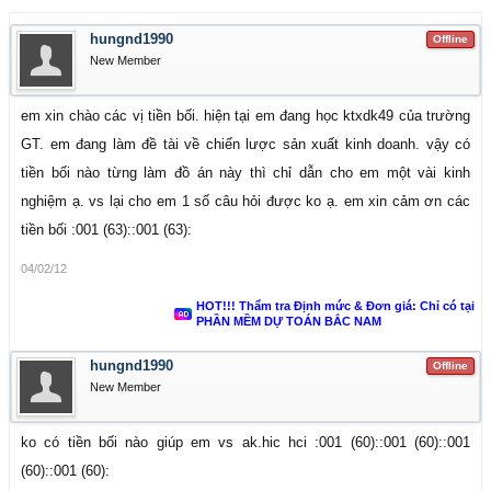
hungnd1990
Offline
New Member
em xin chào các vị tiền bối. hiện tại em đang học ktxdk49 của trường
GT. em đang làm đề tài về chiến lược sản xuất kinh doanh. vậy có
tiền bối nào từng làm đồ án này thì chỉ dẫn cho em một vài kinh
nghiệm ạ. vs lại cho em 1 số câu hỏi được ko ạ. em xin cảm ơn các
tiền bối :001 (63)::001 (63):
04/02/12
HOT!!! Thẩm tra Định mức & Đơn giá: Chỉ có tại
PHẦN MỀM DỰ TOÁN BẮC NAM
hungnd1990
Offline
New Member
ko có tiền bối nào giúp em vs ak.hic hci :001 (60)::001 (60)::001
(60)::001 (60):