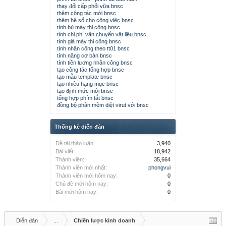
thay đổi cấp phối vữa bnsc
thêm công tác mới bnsc
thêm hệ số cho công việc bnsc
tính bù máy thi công bnsc
tính chi phí vận chuyển vật liệu bnsc
tính giá máy thi công bnsc
tính nhân công theo tt01 bnsc
tính năng cơ bản bnsc
tính tiền lương nhân công bnsc
tạo công tác tổng hợp bnsc
tạo mẫu template bnsc
tạo nhiều hạng mục bnsc
tạo định mức mới bnsc
tổng hợp phím tắt bnsc
đồng bộ phần mềm diệt virut với bnsc
Thống kê diễn đàn
Đề tài thảo luận:
3,940
Bài viết:
18,942
Thành viên:
35,664
Thành viên mới nhất:
phongvui
Thành viên mới hôm nay:
0
Chủ đề mới hôm nay:
0
Bài mới hôm nay:
0
Diễn đàn
...
Chiến lược kinh doanh