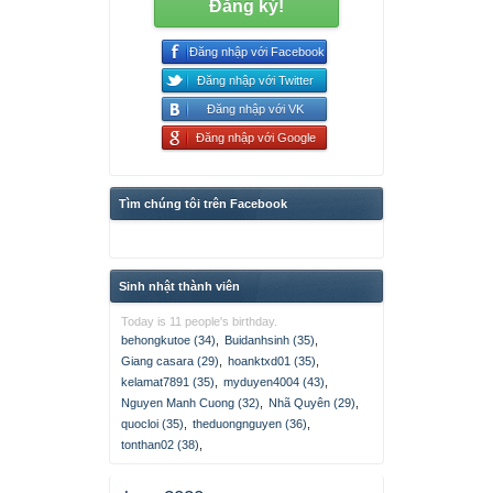
Đăng ký!
Đăng nhập với Facebook
Đăng nhập với Twitter
Đăng nhập với VK
Đăng nhập với Google
Tìm chúng tôi trên Facebook
Sinh nhật thành viên
Today is 11 people's birthday.
behongkutoe (34)
,
Buidanhsinh (35)
,
Giang casara (29)
,
hoanktxd01 (35)
,
kelamat7891 (35)
,
myduyen4004 (43)
,
Nguyen Manh Cuong (32)
,
Nhã Quyên (29)
,
quocloi (35)
,
theduongnguyen (36)
,
tonthan02 (38)
,