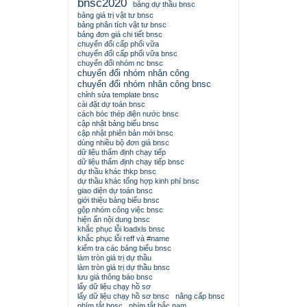
bnsc2020
bảng dự thầu bnsc
bảng giá trị vật tư bnsc
bảng phân tích vật tư bnsc
bảng đơn giá chi tiết bnsc
chuyển đổi cấp phối vữa
chuyển đổi cấp phối vữa bnsc
chuyển đổi nhóm nc bnsc
chuyển đổi nhóm nhân công
chuyển đổi nhóm nhân công bnsc
chỉnh sửa template bnsc
cài đặt dự toán bnsc
cách bóc thép điện nước bnsc
cập nhật bảng biểu bnsc
cập nhật phiên bản mới bnsc
dùng nhiều bộ đơn giá bnsc
dữ liệu thẩm định chạy tiếp
dữ liệu thẩm định chạy tiếp bnsc
dự thầu khác thkp bnsc
dự thầu khác tổng hợp kinh phí bnsc
giao diện dự toán bnsc
giới thiệu bảng biểu bnsc
gộp nhóm công việc bnsc
hiện ẩn nội dung bnsc
khắc phục lỗi loadxls bnsc
khắc phục lỗi reff và #name
kiểm tra các bảng biểu bnsc
làm tròn giá trị dự thầu
làm tròn giá trị dự thầu bnsc
lưu giá thông báo bnsc
lấy dữ liệu chạy hồ sơ
lấy dữ liệu chạy hồ sơ bnsc
nâng cấp bnsc
phím tắt bnsc
phím tắt bắc nam