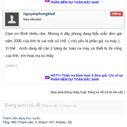
PHẦN MỀM DỰ TOÁN BẮC NAM
nguyenphongktxd
Offline
New Member
Cám ơn Bình nhiều nha. Nhưng ở đây phong đang thắc mắc đơn giá
năm 2006 của tỉnh bị sai một số chỗ. ( chủ yếu là phần giá ca máy ) .
Vì thế , mình đang rất cần 1 bảng dự toán ca máy và thiết bị thi công
của tỉnh, tìm hoài ma ko thấy
13/06/12
HOT!!! Thẩm tra Định mức & Đơn giá: Chỉ có tại
PHẦN MỀM DỰ TOÁN BẮC NAM
(Bạn phải Đăng nhập hoặc Đăng ký để trả lời bài viết.)
Đang xem chủ đề
(Thành viên: 0, Khách: 0)
Thành viên đang trực tuyến
Tổng: 480 (Thành viên: 0, Khách: 447, Robots: 33)