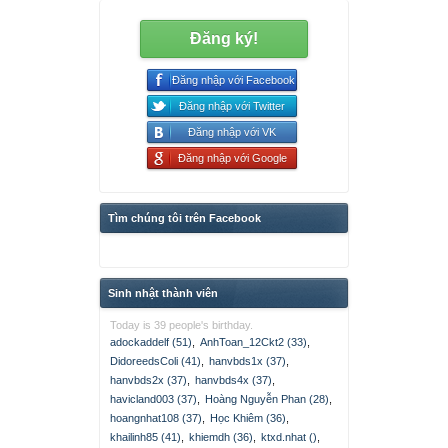
Đăng ký!
Đăng nhập với Facebook
Đăng nhập với Twitter
Đăng nhập với VK
Đăng nhập với Google
Tìm chúng tôi trên Facebook
Sinh nhật thành viên
Today is 39 people's birthday.
adockaddelf (51)
,
AnhToan_12Ckt2 (33)
,
DidoreedsColi (41)
,
hanvbds1x (37)
,
hanvbds2x (37)
,
hanvbds4x (37)
,
havicland003 (37)
,
Hoàng Nguyễn Phan (28)
,
hoangnhat108 (37)
,
Học Khiêm (36)
,
khailinh85 (41)
,
khiemdh (36)
,
ktxd.nhat ()
,