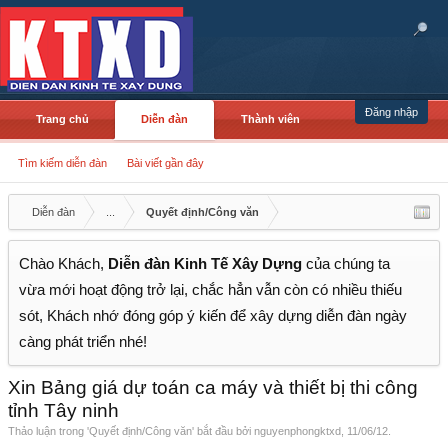
Đăng nhập
Trang chủ
Diễn đàn
Thành viên
Tìm kiếm diễn đàn
Bài viết gần đây
Diễn đàn
...
Quyết định/Công văn
Chào Khách,
Diễn đàn Kinh Tế Xây Dựng
của chúng ta
vừa mới hoạt động trở lại, chắc hẳn vẫn còn có nhiều thiếu
sót, Khách nhớ đóng góp ý kiến để xây dựng diễn đàn ngày
càng phát triển nhé!
Xin Bảng giá dự toán ca máy và thiết bị thi công
tỉnh Tây ninh
Thảo luận trong '
Quyết định/Công văn
' bắt đầu bởi
nguyenphongktxd
,
11/06/12
.