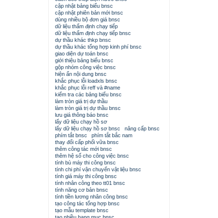
cập nhật bảng biểu bnsc
cập nhật phiên bản mới bnsc
dùng nhiều bộ đơn giá bnsc
dữ liệu thẩm định chạy tiếp
dữ liệu thẩm định chạy tiếp bnsc
dự thầu khác thkp bnsc
dự thầu khác tổng hợp kinh phí bnsc
giao diện dự toán bnsc
giới thiệu bảng biểu bnsc
gộp nhóm công việc bnsc
hiện ẩn nội dung bnsc
khắc phục lỗi loadxls bnsc
khắc phục lỗi reff và #name
kiểm tra các bảng biểu bnsc
làm tròn giá trị dự thầu
làm tròn giá trị dự thầu bnsc
lưu giá thông báo bnsc
lấy dữ liệu chạy hồ sơ
lấy dữ liệu chạy hồ sơ bnsc
nâng cấp bnsc
phím tắt bnsc
phím tắt bắc nam
thay đổi cấp phối vữa bnsc
thêm công tác mới bnsc
thêm hệ số cho công việc bnsc
tính bù máy thi công bnsc
tính chi phí vận chuyển vật liệu bnsc
tính giá máy thi công bnsc
tính nhân công theo tt01 bnsc
tính năng cơ bản bnsc
tính tiền lương nhân công bnsc
tạo công tác tổng hợp bnsc
tạo mẫu template bnsc
tạo nhiều hạng mục bnsc