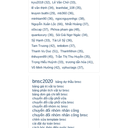
kyu2018 (32)
,
Lê Văn Chớ (33)
,
lê văn thịnh (34)
,
leanhdat_108 (35)
,
leuyen buithi (29)
,
mb360 (36)
,
minhtam90 (36)
,
ngocnguyenhgc (38)
,
Nguyễn Xuân Lộc (66)
,
Nhất Hoàng (37)
,
o0scap (37)
,
Pkhoa pham gia (48)
,
quanluxury (36)
,
Sói Già Ngơ Ngác (34)
,
Sỹ Hạnh (33)
,
Tài Lê Sỹ (36)
,
Tam Truong (42)
,
tetloilom (37)
,
Thanh Vu Duc (51)
,
ThanhNhon (35)
,
thihuyen89 (45)
,
Trần Thị Thu Huyền (35)
,
Trọng Hiếu Huỳnh (33)
,
trương tấn hóa (41)
,
Võ Minh Hường (42)
,
vphuctags (37)
,
bnsc2020
bảng dự thầu bnsc
bảng giá trị vật tư bnsc
bảng phân tích vật tư bnsc
bảng đơn giá chi tiết bnsc
chuyển đổi cấp phối vữa
chuyển đổi cấp phối vữa bnsc
chuyển đổi nhóm nc bnsc
chuyển đổi nhóm nhân công
chuyển đổi nhóm nhân công bnsc
chỉnh sửa template bnsc
cài đặt dự toán bnsc
cách bóc thép điện nước bnsc