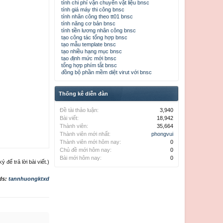
tính chi phí vận chuyển vật liệu bnsc
tính giá máy thi công bnsc
tính nhân công theo tt01 bnsc
tính năng cơ bản bnsc
tính tiền lương nhân công bnsc
tạo công tác tổng hợp bnsc
tạo mẫu template bnsc
tạo nhiều hạng mục bnsc
tạo định mức mới bnsc
tổng hợp phím tắt bnsc
đồng bộ phần mềm diệt virut với bnsc
Thống kê diễn đàn
Đề tài thảo luận:
3,940
Bài viết:
18,942
Thành viên:
35,664
Thành viên mới nhất:
phongvui
Thành viên mới hôm nay:
0
Chủ đề mới hôm nay:
0
Bài mới hôm nay:
0
để trả lời bài viết.)
ds:
tannhuongktxd