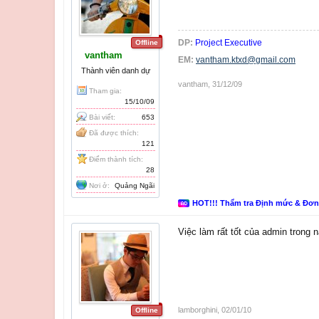
DP:
Project Executive
Offline
vantham
EM:
vantham.ktxd@gmail.com
Thành viên danh dự
vantham
,
31/12/09
Tham gia:
15/10/09
Bài viết:
653
Đã được thích:
121
Điểm thành tích:
28
Nơi ở:
Quảng Ngãi
HOT!!! Thẩm tra Định mức & Đơ
Việc làm rất tốt của admin trong
lamborghini
,
02/01/10
Offline