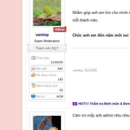
Nhằm giúp anh em tìm cho mình mộ
mỗi thành viên.
Offline
vantiep
Chúc anh em đón năm mới vui 
Super Moderators
Thành viên BQT
Tham gia:
21/06/09
Bài viết:
692
vantiep
,
31/12/09
Đã được thích:
183
Điểm thành tích:
43
Nơi ở:
HCM
HOT!!! Thẩm tra Định mức & Đơ
Cảm ơn mấy anh admin nhiu nhiu