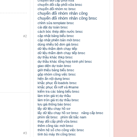
chuyển đổi cấp phối vữa
chuyển đổi cấp phối vữa bnsc
chuyển đổi nhóm nc bnsc
chuyển đổi nhóm nhân công
chuyển đổi nhóm nhân công bnsc
chỉnh sửa template bnsc
cài đặt dự toán bnsc
cách bóc thép điện nước bnsc
cập nhật bảng biểu bnsc
#2
cập nhật phiên bản mới bnsc
dùng nhiều bộ đơn giá bnsc
dữ liệu thẩm định chạy tiếp
dữ liệu thẩm định chạy tiếp bnsc
dự thầu khác thkp bnsc
dự thầu khác tổng hợp kinh phí bnsc
giao diện dự toán bnsc
giới thiệu bảng biểu bnsc
gộp nhóm công việc bnsc
hiện ẩn nội dung bnsc
khắc phục lỗi loadxls bnsc
khắc phục lỗi reff và #name
kiểm tra các bảng biểu bnsc
làm tròn giá trị dự thầu
làm tròn giá trị dự thầu bnsc
lưu giá thông báo bnsc
lấy dữ liệu chạy hồ sơ
lấy dữ liệu chạy hồ sơ bnsc
nâng cấp bnsc
phím tắt bnsc
phím tắt bắc nam
thay đổi cấp phối vữa bnsc
thêm công tác mới bnsc
thêm hệ số cho công việc bnsc
#3
tính bù máy thi công bnsc