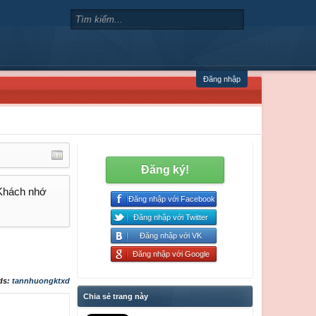
Đăng nhập
Đăng ký!
 Khách nhớ
Đăng nhập với Facebook
Đăng nhập với Twitter
Đăng nhập với VK
Đăng nhập với Google
ds:
tannhuongktxd
Chia sẻ trang này