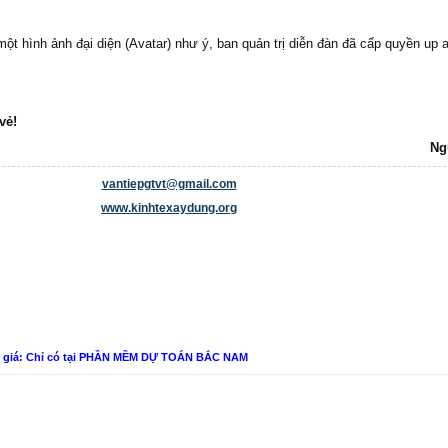
t hình ảnh đại diện (Avatar) như ý, ban quản trị diễn đàn đã cấp quyền up a
vẻ!
Ng
vantiepgtvt@gmail.com
www.kinhtexaydung.org
n giá: Chỉ có tại PHẦN MỀM DỰ TOÁN BẮC NAM