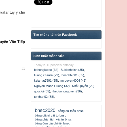
vatar tuỳ ý cho
Tìm chúng tôi trên Facebook
uyễn Văn Tiếp​
Sinh nhật thành viên
Today is 11 people's birthday.
#1
behongkutoe (34)
,
Buidanhsinh (35)
,
Giang casara (29)
,
hoanktxd01 (35)
,
kelamat7891 (35)
,
myduyen4004 (43)
,
Nguyen Manh Cuong (32)
,
Nhã Quyên (29)
,
quocloi (35)
,
theduongnguyen (36)
,
tonthan02 (38)
,
bnsc2020
bảng dự thầu bnsc
bảng giá trị vật tư bnsc
bảng phân tích vật tư bnsc
bảng đơn giá chi tiết bnsc