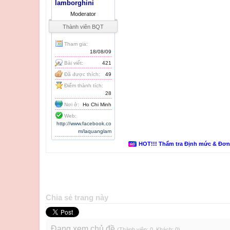
lamborghini
Moderator
Thành viên BQT
Tham gia:
18/08/09
Bài viết:
421
Đã được thích:
49
Điểm thành tích:
28
Nơi ở:
Ho Chi Minh
Web:
http://www.facebook.co
m/laquanglam
HOT!!! Thẩm tra Định mức & Đơ
Chia sẻ trang này
Đang xem chủ đề
(Thành viên: 0, Khách: 0)