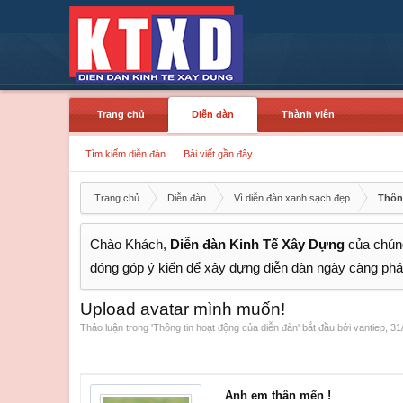
Trang chủ
Diễn đàn
Thành viên
Tìm kiếm diễn đàn
Bài viết gần đây
Trang chủ
Diễn đàn
Vì diễn đàn xanh sạch đẹp
Thôn
Chào Khách,
Diễn đàn Kinh Tế Xây Dựng
của chúng
đóng góp ý kiến để xây dựng diễn đàn ngày càng phát
Upload avatar mình muốn!
Thảo luận trong '
Thông tin hoạt động của diễn đàn
' bắt đầu bởi
vantiep
,
31
Anh em thân mến !