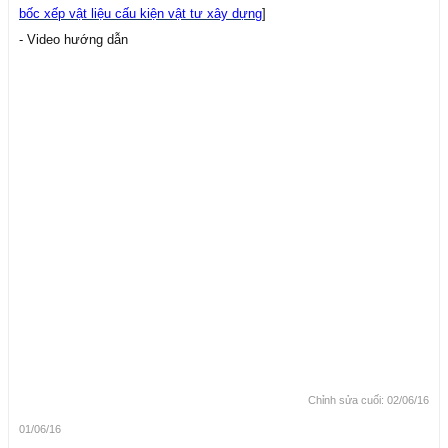
bốc xếp vật liệu cấu kiện vật tư xây dựng
]
- Video hướng dẫn
Chỉnh sửa cuối:
02/06/16
01/06/16