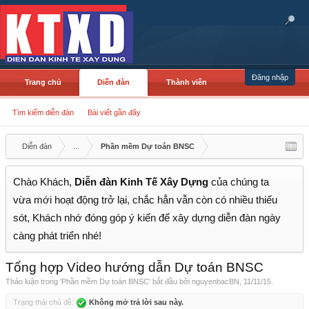
Đăng nhập
Trang chủ
Diễn đàn
Thành viên
Tìm kiếm diễn đàn
Bài viết gần đây
Diễn đàn
...
Phần mềm Dự toán BNSC
Chào Khách,
Diễn đàn Kinh Tế Xây Dựng
của chúng ta
vừa mới hoạt động trở lại, chắc hẳn vẫn còn có nhiều thiếu
sót, Khách nhớ đóng góp ý kiến để xây dựng diễn đàn ngày
càng phát triển nhé!
Tổng hợp Video hướng dẫn Dự toán BNSC
Thảo luận trong '
Phần mềm Dự toán BNSC
' bắt đầu bởi
nguyenbacBN
,
11/11/15
.
Trạng thái chủ đề:
Không mở trả lời sau này.