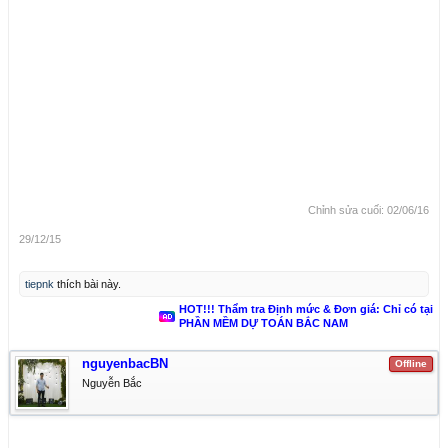
Chỉnh sửa cuối:
02/06/16
29/12/15
tiepnk
thích bài này.
HOT!!! Thẩm tra Định mức & Đơn giá: Chỉ có tại
PHẦN MỀM DỰ TOÁN BẮC NAM
nguyenbacBN
Offline
Nguyễn Bắc