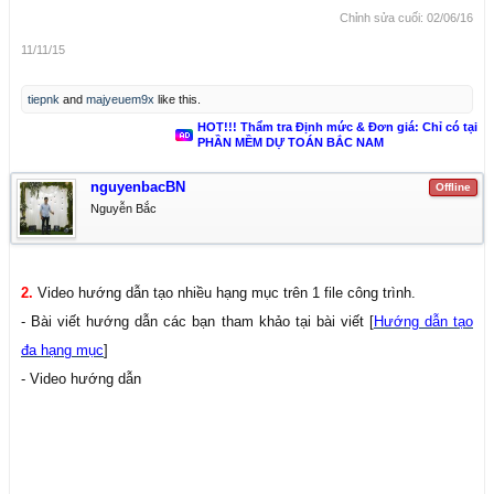
Chỉnh sửa cuối:
02/06/16
11/11/15
tiepnk
and
majyeuem9x
like this.
HOT!!! Thẩm tra Định mức & Đơn giá: Chỉ có tại
PHẦN MỀM DỰ TOÁN BẮC NAM
nguyenbacBN
Offline
Nguyễn Bắc
2.
Video hướng dẫn tạo nhiều hạng mục trên 1 file công trình.
- Bài viết hướng dẫn các bạn tham khảo tại bài viết [
Hướng dẫn tạo
đa hạng mục
]
- Video hướng dẫn