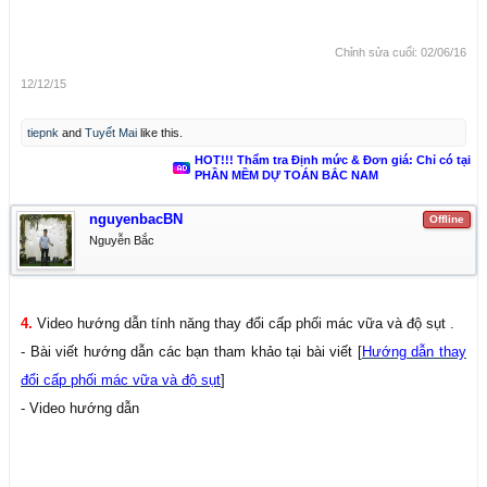
Chỉnh sửa cuối:
02/06/16
12/12/15
tiepnk
and
Tuyết Mai
like this.
HOT!!! Thẩm tra Định mức & Đơn giá: Chỉ có tại
PHẦN MỀM DỰ TOÁN BẮC NAM
nguyenbacBN
Offline
Nguyễn Bắc
4.
Video hướng dẫn tính năng thay đổi cấp phối mác vữa và độ sụt .
- Bài viết hướng dẫn các bạn tham khảo tại bài viết [
Hướng dẫn thay
đổi cấp phối mác vữa và độ sụt
]
- Video hướng dẫn