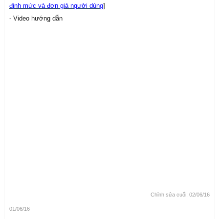
định mức và đơn giá người dùng
]
- Video hướng dẫn
Chỉnh sửa cuối:
02/06/16
01/06/16