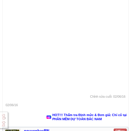
Chỉnh sửa cuối:
02/06/16
02/06/16
HOT!!! Thẩm tra Định mức & Đơn giá: Chỉ có tại
PHẦN MỀM DỰ TOÁN BẮC NAM
nguyenbacBN
Offline