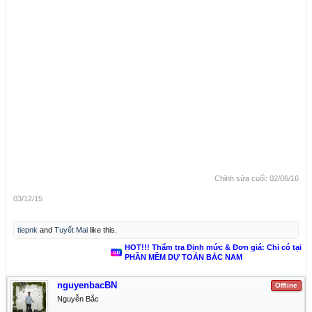
Chỉnh sửa cuối:
02/06/16
03/12/15
tiepnk
and
Tuyết Mai
like this.
HOT!!! Thẩm tra Định mức & Đơn giá: Chỉ có tại
PHẦN MỀM DỰ TOÁN BẮC NAM
nguyenbacBN
Offline
Nguyễn Bắc