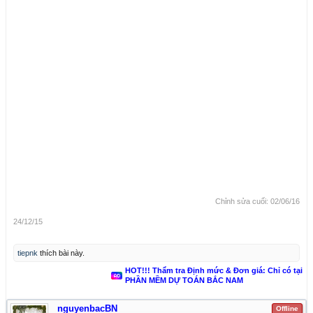
Chỉnh sửa cuối:
02/06/16
24/12/15
tiepnk
thích bài này.
HOT!!! Thẩm tra Định mức & Đơn giá: Chỉ có tại
PHẦN MỀM DỰ TOÁN BẮC NAM
nguyenbacBN
Offline