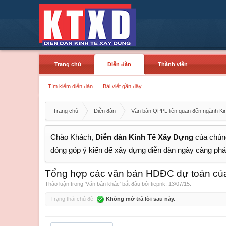
Trang chủ
Diễn đàn
Thành viên
Tìm kiếm diễn đàn
Bài viết gần đây
Trang chủ
Diễn đàn
Văn bản QPPL liên quan đến ngành Ki
Chào Khách,
Diễn đàn Kinh Tế Xây Dựng
của chúng
đóng góp ý kiến để xây dựng diễn đàn ngày càng phát
Tổng hợp các văn bản HDĐC dự toán của
Thảo luận trong '
Văn bản khác
' bắt đầu bởi
tiepnk
,
13/07/15
.
Trạng thái chủ đề:
Không mở trả lời sau này.