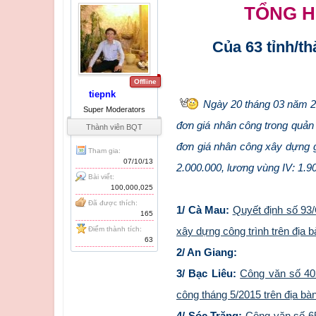
TỔNG H
Của 63 tỉnh/t
Offline
tiepnk
Ngày 20 tháng 03 năm 
Super Moderators
đơn giá nhân công trong quản
Thành viên BQT
đơn giá nhân công xây dựng gồ
Tham gia:
07/10/13
2.000.000, lương vùng IV: 1.9
Bài viết:
100,000,025
Đã được thích:
1/ Cà Mau:
Quyết định số 93/
165
Điểm thành tích:
xây dựng công trình trên địa 
63
2/ An Giang:
3/ Bạc Liêu:
Công văn số 402
công tháng 5/2015 trên địa bàn
4/ Sóc Trăng:
Công văn số 6