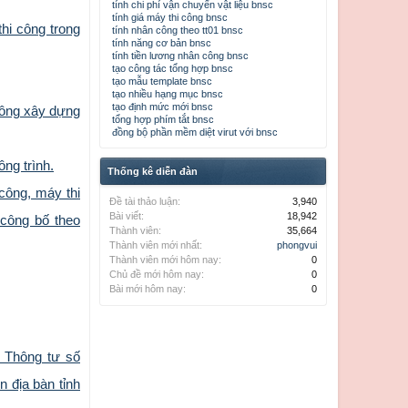
tính chi phí vận chuyển vật liệu bnsc
tính giá máy thi công bnsc
hi công trong
tính nhân công theo tt01 bnsc
tính năng cơ bản bnsc
tính tiền lương nhân công bnsc
tạo công tác tổng hợp bnsc
tạo mẫu template bnsc
tạo nhiều hạng mục bnsc
tạo định mức mới bnsc
công xây dựng
tổng hợp phím tắt bnsc
đồng bộ phần mềm diệt virut với bnsc
ng trình.
Thống kê diễn đàn
công, máy thi
Đề tài thảo luận:
3,940
Bài viết:
18,942
 công bố theo
Thành viên:
35,664
Thành viên mới nhất:
phongvui
Thành viên mới hôm nay:
0
Chủ đề mới hôm nay:
0
Bài mới hôm nay:
0
 Thông tư số
n địa bàn tỉnh