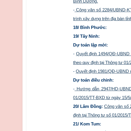
Bình Dương.
-
Công văn số 2284/UBND-KTN n
trình xây dựng trên địa bàn t
18/ Bình Phước:
19/ Tây Ninh:
Dự toán lập mới:
-
Quyết định 1494/QĐ-UBND ng
theo quy định tại Thông tư 01
-
Quyết định 1981/QĐ-UBND ngày
Dự toán điều chỉnh:
-
Hướng dẫn 2947/HD-UBND ng
01/2015/TT-BXD từ ngày 15/5/2
20/ Lâm Đồng:
Công văn số 
định tại Thông tư số 01/2015
21/ Kom Tum: