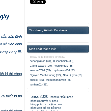
ngày
Tìm chúng tôi trên Facebook
 dẫn xác định
o để xác định
Sinh nhật thành viên
ơng vùng III:
Today is 11 people's birthday.
behongkutoe (34)
,
Buidanhsinh (35)
,
Giang casara (29)
,
hoanktxd01 (35)
,
kelamat7891 (35)
,
myduyen4004 (43)
,
t bị thi công
Nguyen Manh Cuong (32)
,
Nhã Quyên (29)
,
quocloi (35)
,
theduongnguyen (36)
,
tonthan02 (38)
,
 thiết bị thi
bnsc2020
bảng dự thầu bnsc
bảng giá trị vật tư bnsc
bảng phân tích vật tư bnsc
bảng đơn giá chi tiết bnsc
 máy thi công