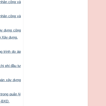
 nhân công và
 nhân công và
ây dựng công
ộ Xây dựng.
 trình do áp
hi phí đầu tư
oán xây dựng
trong quản lý
T-BXD.