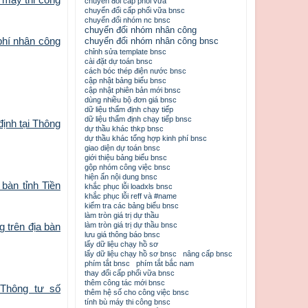
chuyển đổi cấp phối vữa
chuyển đổi cấp phối vữa bnsc
chuyển đổi nhóm nc bnsc
chuyển đổi nhóm nhân công
phí nhân công
chuyển đổi nhóm nhân công bnsc
chỉnh sửa template bnsc
cài đặt dự toán bnsc
cách bóc thép điện nước bnsc
cập nhật bảng biểu bnsc
cập nhật phiên bản mới bnsc
dùng nhiều bộ đơn giá bnsc
dữ liệu thẩm định chạy tiếp
dữ liệu thẩm định chạy tiếp bnsc
ịnh tại Thông
dự thầu khác thkp bnsc
dự thầu khác tổng hợp kinh phí bnsc
giao diện dự toán bnsc
giới thiệu bảng biểu bnsc
gộp nhóm công việc bnsc
hiện ẩn nội dung bnsc
bàn tỉnh Tiền
khắc phục lỗi loadxls bnsc
khắc phục lỗi reff và #name
kiểm tra các bảng biểu bnsc
làm tròn giá trị dự thầu
làm tròn giá trị dự thầu bnsc
 trên địa bàn
lưu giá thông báo bnsc
lấy dữ liệu chạy hồ sơ
lấy dữ liệu chạy hồ sơ bnsc
nâng cấp bnsc
phím tắt bnsc
phím tắt bắc nam
thay đổi cấp phối vữa bnsc
thêm công tác mới bnsc
 Thông tư số
thêm hệ số cho công việc bnsc
tính bù máy thi công bnsc