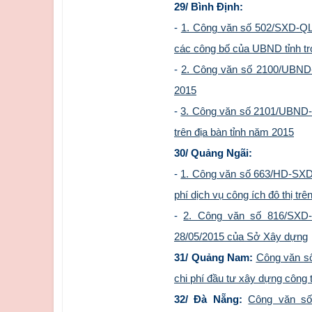
29/ Bình Định:
-
1. Công văn số 502/SXD-QLX
các công bố của UBND tỉnh tro
-
2. Công văn số 2100/UBND-
2015
-
3. Công văn số 2101/UBND-KT
trên địa bàn tỉnh năm 2015
30/ Quảng Ngãi:
-
1. Công văn số 663/HD-SXD 
phí dịch vụ công ích đô thị tr
-
2. Công văn số 816/SXD
28/05/2015 của Sở Xây dựng
31/ Quảng Nam:
Công văn số
chi phí đầu tư xây dựng công tr
32/ Đà Nẵng:
Công văn số