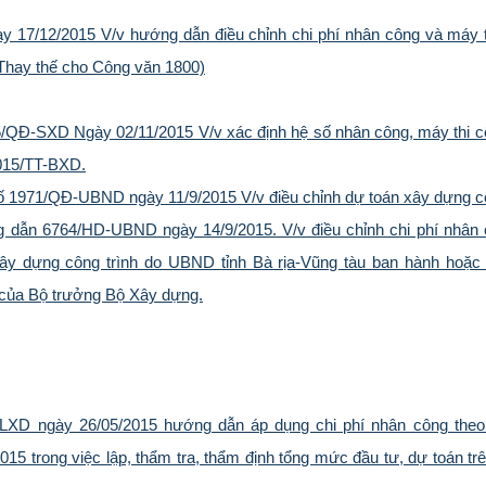
17/12/2015 V/v hướng dẫn điều chỉnh chi phí nhân công và máy t
(Thay thế cho Công văn 1800)
5/QĐ-SXD Ngày 02/11/2015 V/v xác định hệ số nhân công, máy thi 
2015/TT-BXD.
ố 1971/QĐ-UBND ngày 11/9/2015 V/v điều chỉnh dự toán xây dựng cô
 dẫn 6764/HD-UBND ngày 14/9/2015. V/v điều chỉnh chi phí nhân 
xây dựng công trình do UBND tỉnh Bà rịa-Vũng tàu ban hành hoặc
của Bộ trưởng Bộ Xây dựng.
XD ngày 26/05/2015 hướng dẫn áp dụng chi phí nhân công theo
5 trong việc lập, thẩm tra, thẩm định tổng mức đầu tư, dự toán trê