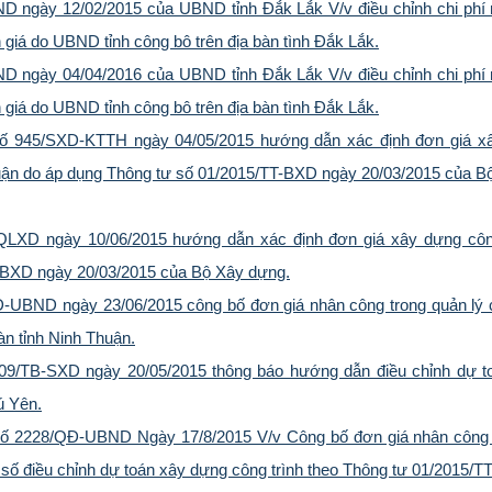
D ngày 12/02/2015 của UBND tỉnh Đắk Lắk V/v điều chỉnh chi phí
 giá do UBND tỉnh công bô trên địa bàn tình Đắk Lắk.
D ngày 04/04/2016 của UBND tỉnh Đắk Lắk V/v điều chỉnh chi phí
 giá do UBND tỉnh công bô trên địa bàn tình Đắk Lắk.
ố 945/SXD-KTTH ngày 04/05/2015 hướng dẫn xác định đơn giá x
 Thuận do áp dụng Thông tư số 01/2015/TT-BXD ngày 20/03/2015 của B
LXD ngày 10/06/2015 hướng dẫn xác định đơn giá xây dựng công
-BXD ngày 20/03/2015 của Bộ Xây dựng.
Đ-UBND ngày 23/06/2015 công bố đơn giá nhân công trong quản lý c
àn tỉnh Ninh Thuận.
09/TB-SXD ngày 20/05/2015 thông báo hướng dẫn điều chỉnh dự t
ú Yên.
số 2228/QĐ-UBND Ngày 17/8/2015 V/v Công bố đơn giá nhân công 
 số điều chỉnh dự toán xây dựng công trình theo Thông tư 01/2015/T