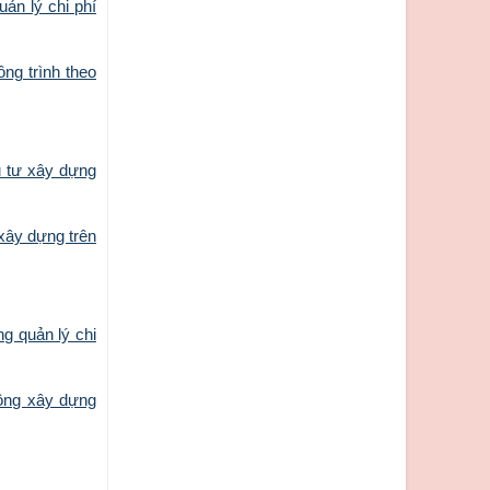
ản lý chi phí
ng trình theo
u tư xây dựng
xây dựng trên
g quản lý chi
công xây dựng