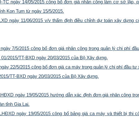
TC ngày 14/05/2015 công bố đơn giá nhân công làm cơ sở lập, qu
tỉnh Kon Tum từ ngày 15/5/2015.
D ngày 11/06/2015 v/v thẩm định điều chỉnh dự toán xây dựng cô
gày 7/5/2015 công bố đơn giá nhân công trong quản lý chi phí đầ
 tư 01/2015/TT-BXD ngày 20/03/2015 của Bộ Xây dựng.
ày 22/5/2015 công bố đơn giá ca máy trong quản lý chi phí đầu tư 
1/2015/TT-BXD ngày 20/03/2015 của Bộ Xây dựng.
HĐXD ngày 19/05/2015 hướng dẫn xác định đơn giá nhân công tron
n tỉnh Gia Lai.
HĐXD ngày 19/05/2015 công bố bảng giá ca máy và thiết bị thi 