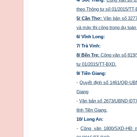
theo Thông tư số 01/2015/TT
5/ Cần Thơ:
Văn bản số 3277
và máy thi công trong dự toán
6/ Vĩnh Long:
7/ Trà Vinh:
8/ Bến Tre:
Công văn số 819/S
tư 01/2015/TT-BXD.
9/ Tiền Giang:
-
Quyết định số 1461/QĐ-UBN
Giang
-
Văn bản số 2673/UBND-ĐTXD 
tỉnh Tiền Giang.
10/ Long An:
-
Công văn 1800/SXD-HĐ ng