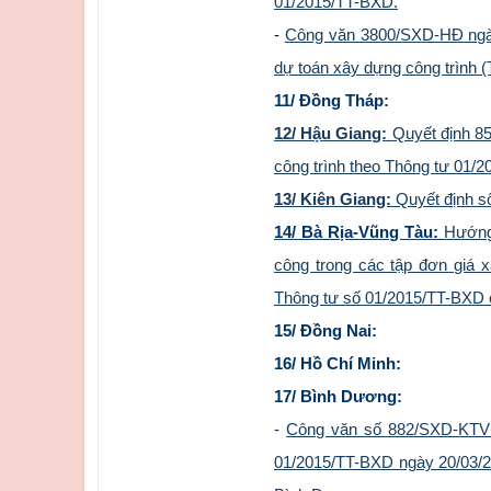
01/2015/TT-BXD.
-
Công văn 3800/SXD-HĐ ngày 
dự toán xây dựng công trình 
11/ Đồng Tháp:
12/ Hậu Giang:
Quyết định 8
công trình theo Thông tư 01/
13/ Kiên Giang:
Quyết định s
14/ Bà Rịa-Vũng Tàu:
Hướng
công trong các tập đơn giá 
Thông tư số 01/2015/TT-BXD 
15/ Đồng Nai:
16/ Hồ Chí Minh:
17/ Bình Dương:
-
Công văn số 882/SXD-KTVL
01/2015/TT-BXD ngày 20/03/201