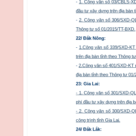
-
1. Công văn số 03/CBLS-XD-
đầu tư xây dựng trên địa bàn 
-
2. Công văn số 306/SXD-QLX
Thông tư số 01/2015/TT-BXD.
22/ Đắk Nông:
-
1.Công văn số 339/SXD-KT n
trên địa bàn tỉnh theo Thông
-
2.Công văn số 401/SXD-KT ng
địa bàn tỉnh theo Thông tư 0
23: Gia Lai:
- 1. Công văn số 301/SXD-QL
phí đầu tư xây dựng trên địa bà
- 2. Công văn số 300/SXD-QL
công trình tỉnh Gia Lai.
24/ Đắk Lắk: