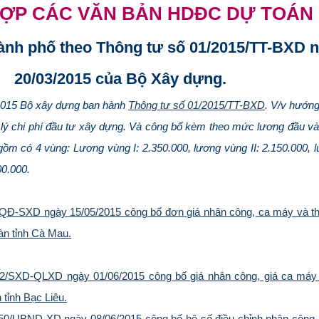
ỢP CÁC VĂN BẢN HDĐC DỰ TOÁN
hành phố theo Thông tư số 01/2015/TT-BXD 
20/03/2015 của Bộ Xây dựng.
2015 Bộ xây dựng ban hành
Thông tư số 01/2015/TT-BXD
. V/v hướng
 lý chi phí đầu tư xây dựng. Và công bố kèm theo mức lương đầu và
m có 4 vùng: Lương vùng I: 2.350.000, lương vùng II: 2.150.000, lư
00.000.
QĐ-SXD ngày 15/05/2015 công bố đơn giá nhân công, ca máy và thiế
bàn tỉnh Cà Mau.
/SXD-QLXD ngày 01/06/2015 công bố giá nhân công, giá ca máy và
 tỉnh Bạc Liêu.
50/UBND-XD ngày 08/06/2015 công bố hệ số điều chỉnh nhân công,