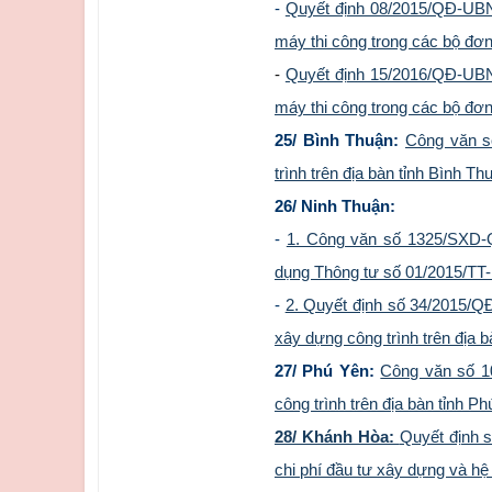
-
Quyết định 08/2015/QĐ-UBN
máy thi công trong các bộ đơn
-
Quyết định 15/2016/QĐ-UBN
máy thi công trong các bộ đơn
25/ Bình Thuận:
Công văn s
trình trên địa bàn tỉnh Bình
26/ Ninh Thuận:
-
1. Công văn số 1325/SXD-Q
dụng Thông tư số 01/2015/TT
-
2. Quyết định số 34/2015/Q
xây dựng công trình trên địa b
27/ Phú Yên:
Công văn số 1
công trình trên địa bàn tỉnh Ph
28/ Khánh Hòa:
Quyết định 
chi phí đầu tư xây dựng và hệ