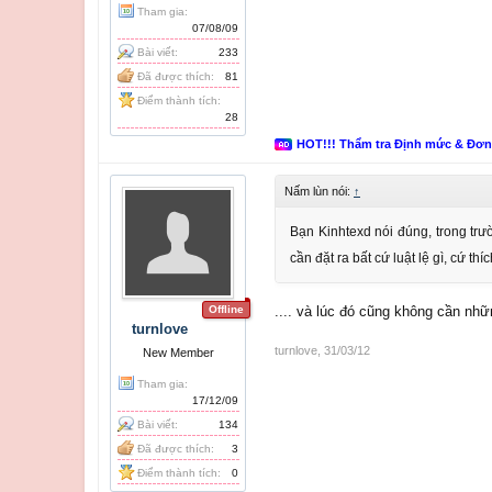
Tham gia:
07/08/09
Bài viết:
233
Đã được thích:
81
Điểm thành tích:
28
HOT!!! Thẩm tra Định mức & Đơ
Nấm lùn nói:
↑
Bạn Kinhtexd nói đúng, trong trườ
cần đặt ra bất cứ luật lệ gì, cứ thíc
Offline
.... và lúc đó cũng không cần nhữ
turnlove
turnlove
,
31/03/12
New Member
Tham gia:
17/12/09
Bài viết:
134
Đã được thích:
3
Điểm thành tích:
0