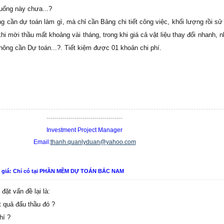
uống này chưa...?
g cần dự toán làm gì, mà chỉ cần Bảng chi tiết công việc, khối lượng rồi sử
khi mời thầu mất khoảng vài tháng, trong khi giá cả vật liệu thay đổi nhanh, 
ông cần Dự toán...?. Tiết kiệm được 01 khoản chi phí.
--------------------------------------
Investment Project Manager
Email:
thanh.quanlyduan@yahoo.com
n giá: Chỉ có tại PHẦN MỀM DỰ TOÁN BẮC NAM
ặt vấn đề lại là:
t quả đấu thầu đó ?
hí ?