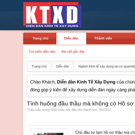
Trang chủ
Diễn đàn
Thành viên
Tìm kiếm diễn đàn
Bài viết gần đây
Trang chủ
Diễn đàn
Ngành Kinh tế xây dựng tại cơ quan/d
Chào Khách,
Diễn đàn Kinh Tế Xây Dựng
của chúng
đóng góp ý kiến để xây dựng diễn đàn ngày càng phát
Tình huống đầu thầu mà không có Hồ sơ
Thảo luận trong '
Đấu thầu
' bắt đầu bởi
thanh.bm
,
30/03/12
.
Chủ đầu tư làm hồ sơ thầu mà ch