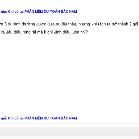
n giá: Chỉ có tại PHẦN MỀM DỰ TOÁN BẮC NAM
ơn 5 tỷ bình thường được đưa ra đấu thầu, nhưng khi tách ra trở thành 2 gói t
a ra đấu thầu rộng rãi mà k chỉ định thầu luôn nhỉ?
n giá: Chỉ có tại PHẦN MỀM DỰ TOÁN BẮC NAM