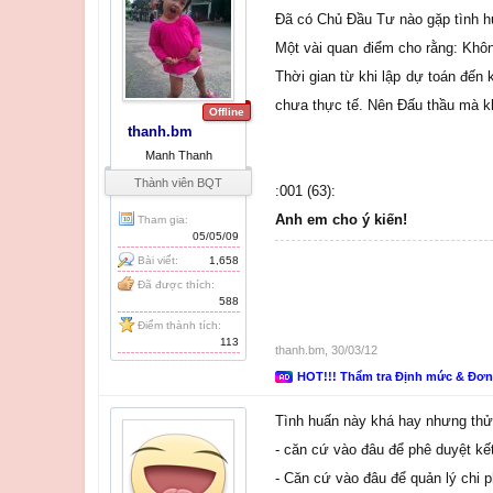
Đã có Chủ Đầu Tư nào gặp tình h
Một vài quan điểm cho rằng: Khôn
Thời gian từ khi lập dự toán đến 
chưa thực tế. Nên Đấu thầu mà kh
Offline
thanh.bm
Manh Thanh
Thành viên BQT
:001 (63):
Anh em cho ý kiến!
Tham gia:
05/05/09
Bài viết:
1,658
Đã được thích:
588
Điểm thành tích:
113
thanh.bm
,
30/03/12
HOT!!! Thẩm tra Định mức & Đơ
Tình huấn này khá hay nhưng thử đ
- căn cứ vào đâu để phê duyệt kế
- Căn cứ vào đâu để quản lý chi p