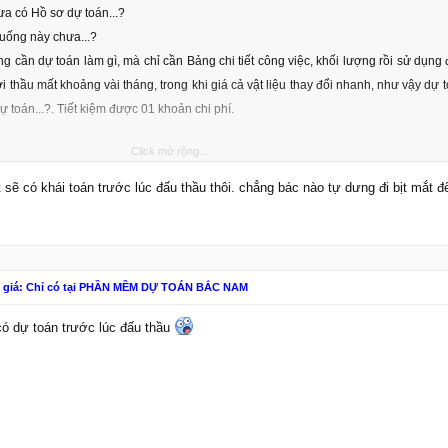
a có Hồ sơ dự toán...?
uống này chưa...?
g cần dự toán làm gì, mà chỉ cần Bảng chi tiết công việc, khối lượng rồi sử dụng 
ời thầu mất khoảng vài tháng, trong khi giá cả vật liệu thay đổi nhanh, như vậy dự
toán...?. Tiết kiệm được 01 khoản chi phí.
Click mở rộng...
 sẽ có khái toán trước lúc đấu thầu thôi. chẳng bác nào tự dưng đi bịt mắt 
n giá: Chỉ có tại PHẦN MỀM DỰ TOÁN BẮC NAM
 có dự toán trước lúc đấu thầu