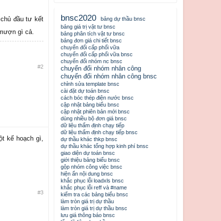
bnsc2020
 chủ đầu tư kết
bảng dự thầu bnsc
bảng giá trị vật tư bnsc
 mượn gì cả.
bảng phân tích vật tư bnsc
bảng đơn giá chi tiết bnsc
chuyển đổi cấp phối vữa
chuyển đổi cấp phối vữa bnsc
chuyển đổi nhóm nc bnsc
#2
chuyển đổi nhóm nhân công
chuyển đổi nhóm nhân công bnsc
chỉnh sửa template bnsc
cài đặt dự toán bnsc
cách bóc thép điện nước bnsc
cập nhật bảng biểu bnsc
cập nhật phiên bản mới bnsc
dùng nhiều bộ đơn giá bnsc
dữ liệu thẩm định chạy tiếp
dữ liệu thẩm định chạy tiếp bnsc
ột kế hoạch gì,
dự thầu khác thkp bnsc
dự thầu khác tổng hợp kinh phí bnsc
giao diện dự toán bnsc
giới thiệu bảng biểu bnsc
gộp nhóm công việc bnsc
hiện ẩn nội dung bnsc
khắc phục lỗi loadxls bnsc
khắc phục lỗi reff và #name
#3
kiểm tra các bảng biểu bnsc
làm tròn giá trị dự thầu
làm tròn giá trị dự thầu bnsc
lưu giá thông báo bnsc