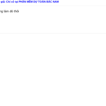
n giá: Chỉ có tại PHẦN MỀM DỰ TOÁN BẮC NAM
ng làm đó thôi