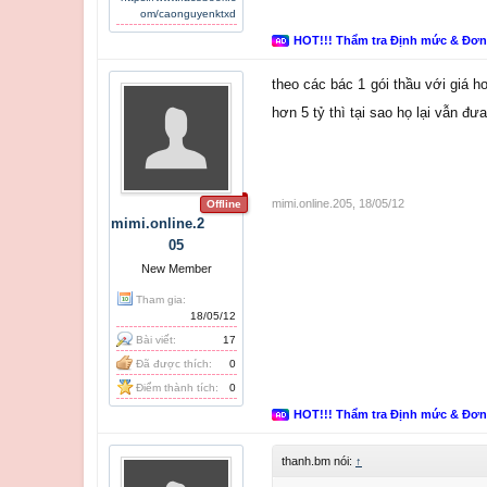
om/caonguyenktxd
HOT!!! Thẩm tra Định mức & Đơ
theo các bác 1 gói thầu với giá h
hơn 5 tỷ thì tại sao họ lại vẫn đư
mimi.online.205
,
18/05/12
Offline
mimi.online.2
05
New Member
Tham gia:
18/05/12
Bài viết:
17
Đã được thích:
0
Điểm thành tích:
0
HOT!!! Thẩm tra Định mức & Đơ
thanh.bm nói:
↑