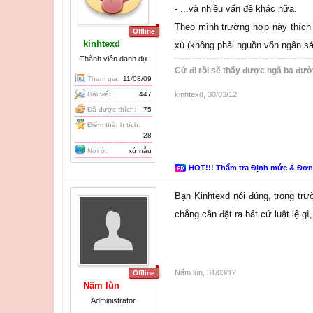
- ...và nhiều vấn đề khác nữa.
Theo mình trường hợp này thích 
Offline
kinhtexd
xù (không phải nguồn vốn ngân sá
Thành viên danh dự
Cứ đi rồi sẽ thấy được ngã ba đườ
Tham gia:
11/08/09
Bài viết:
447
kinhtexd
,
30/03/12
Đã được thích:
75
Điểm thành tích:
28
Nơi ở:
xứ nẫu
HOT!!! Thẩm tra Định mức & Đơ
Bạn Kinhtexd nói đúng, trong trư
chẳng cần đặt ra bất cứ luật lệ gì,
Nấm lùn
,
31/03/12
Offline
Nấm lùn
Administrator