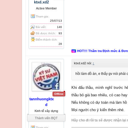
ktxd.xd2
Active Member
Tham gia:
25/07/13
Bài viết:
146
Đã được thích:
93
Điểm thành tích:
28
HOT!!! Thẩm tra Định mức & Đơ
ktxd.xd2 nói:
↑
hồi làm đồ án, e thấy gv nói phải
Khi đấu thầu, mình nghĩ trước h
Offline
thầu bỏ giá bao nhiêu, có cao hay
tannhuongktx
Nếu không có dự toán mà làm hồ 
d
Mọi người cho ý kiến thêm nhé.
Kinh tế xây dựng
Thành viên BQT
Hãy cho đi rồi ta sẽ được nhận lại 
-------------------------------------------------
Tham gia: