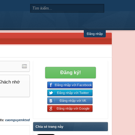
Đăng nhập
Đăng ký!
 Khách nhớ
Đăng nhập với Facebook
Đăng nhập với Twitter
Đăng nhập với VK
Đăng nhập với Google
ds:
caonguyenktxd
Chia sẻ trang này