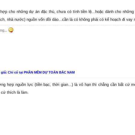
hợp cho những dự án đặc thù, chưa có tính tiền lệ...hoặc dành cho những
ch, nhà nước) nguồn vốn dồi dào...cần là có không phải có kế hoạch đi vay
ng...
n giá: Chỉ có tại PHẦN MỀM DỰ TOÁN BẮC NAM
ờng hợp nguồn lực (tiền bạc, thời gian...) là vô hạn thì chẳng cần bất cứ m
 cứ thích là làm.