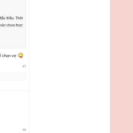
đấu thầu. Thời
 toán chưa thực
để chọn vợ
#7
#8