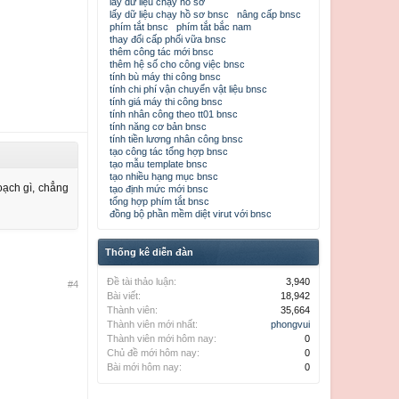
lấy dữ liệu chạy hồ sơ
lấy dữ liệu chạy hồ sơ bnsc
nâng cấp bnsc
phím tắt bnsc
phím tắt bắc nam
thay đổi cấp phối vữa bnsc
thêm công tác mới bnsc
thêm hệ số cho công việc bnsc
tính bù máy thi công bnsc
tính chi phí vận chuyển vật liệu bnsc
tính giá máy thi công bnsc
tính nhân công theo tt01 bnsc
tính năng cơ bản bnsc
tính tiền lương nhân công bnsc
tạo công tác tổng hợp bnsc
tạo mẫu template bnsc
tạo nhiều hạng mục bnsc
oạch gì, chẳng
tạo định mức mới bnsc
tổng hợp phím tắt bnsc
đồng bộ phần mềm diệt virut với bnsc
Thống kê diễn đàn
Đề tài thảo luận:
3,940
#4
Bài viết:
18,942
Thành viên:
35,664
Thành viên mới nhất:
phongvui
Thành viên mới hôm nay:
0
Chủ đề mới hôm nay:
0
Bài mới hôm nay:
0