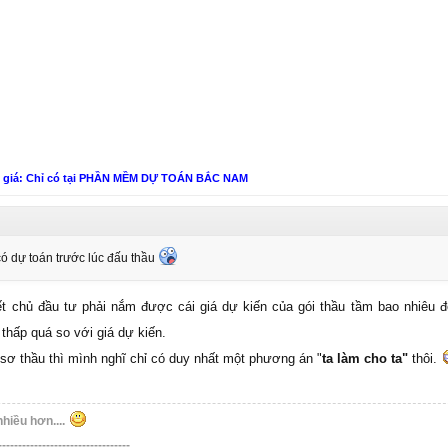
n giá: Chỉ có tại PHẦN MỀM DỰ TOÁN BẮC NAM
 có dự toán trước lúc đấu thầu
ết chủ đầu tư phải nắm được cái giá dự kiến của gói thầu tầm bao nhiêu 
 thấp quá so với giá dự kiến.
sơ thầu thì mình nghĩ chỉ có duy nhất một phương án "
ta làm cho ta"
thôi.
nhiều hơn....
---------------------------------