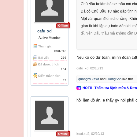
Chủ đầu tư làm hồ sơ thầu mà chư
Đã có Chủ Đầu Tư nào gặp tình h
Một vài quan điểm cho rằng: Khôn
Offline
gian từ khi lập dự toán đến khi m
cafe_xd
tế. Nên Đấu thầu mà không cần Dự 
Active Member
Tham gia:
16/07/13
:001 (63):
Nếu ko có dự toán, mình đoán cđt
Bài viết:
276
Anh em cho ý kiến!
Đã được thích:
cafe_xd
,
02/10/13
164
Điểm thành tích:
quangnv.ksxd
and
LuongSon
like this.
43
HOT!!! Thẩm tra Định mức & Đơ
hồi làm đồ án, e thấy gv nói phải
ktxd.xd2
,
02/10/13
Offline