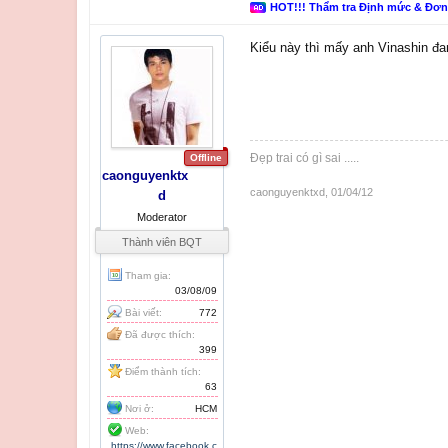
HOT!!! Thẩm tra Định mức & Đơ
Kiểu này thì mấy anh Vinashin đa
Đẹp trai có gì sai .....
Offline
caonguyenktx
caonguyenktxd
,
01/04/12
d
Moderator
Thành viên BQT
Tham gia:
03/08/09
Bài viết:
772
Đã được thích:
399
Điểm thành tích:
63
Nơi ở:
HCM
Web:
https://www.facebook.c