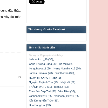
 dụng đấu thầu.
như vậy dự toán
Tìm chúng tôi trên Facebook
Sinh nhật thành viên
Today is 18 people's birthday.
buihoanktxd_10 (35)
,
Công Trường Đặng (30)
,
ha thu (33)
,
hongphuoca11 (36)
,
Hưng Nguyễn K15 (30)
,
James Canaval (28)
,
minhthotran (30)
,
#1
NGUYEN KHAC TRIEU (28)
,
Nguyễn Thị Anh Thư (29)
,
Nhật Vũ (32)
,
THÀNH ĐẠT 2 (31)
,
Toan Le (33)
,
Tuan Anh Đep Trai (40)
,
Văn Tiềm (33)
,
vanhoanktxd10 (35)
,
vanhoan_ktxd10 (35)
,
Xây Dựng Kiến Trúc (39)
,
Đào Đăng Hải (33)
,