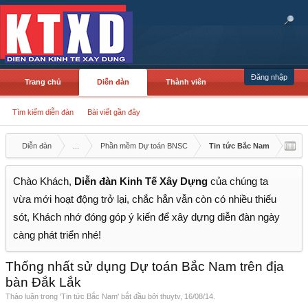
Đăng nhập
Trang chủ
Diễn đàn
Thành viên
Tìm kiếm diễn đàn
Bài viết gần đây
Diễn đàn
...
Phần mềm Dự toán BNSC
Tin tức Bắc Nam
Chào Khách,
Diễn đàn Kinh Tế Xây Dựng
của chúng ta
vừa mới hoạt động trở lại, chắc hẳn vẫn còn có nhiều thiếu
sót, Khách nhớ đóng góp ý kiến để xây dựng diễn đàn ngày
càng phát triển nhé!
Thống nhất sử dụng Dự toán Bắc Nam trên địa
bàn Đắk Lắk
Thảo luận trong '
Tin tức Bắc Nam
' bắt đầu bởi
thuytv
,
16/08/14
.