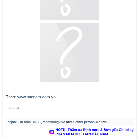
Theo:
www.bacnam.com.vn
16/08/14
tiepnk
,
Dự toán BNSC
,
tannhuongktxd
and
1 other person
like this.
HOT!!! Thẩm tra Định mức & Đơn giá: Chỉ có tại
PHẦN MỀM DỰ TOÁN BẮC NAM