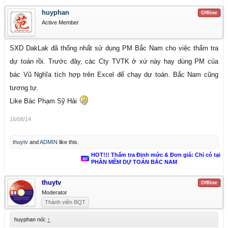
huyphan
Offline
Active Member
SXD DakLak đã thống nhất sử dụng PM Bắc Nam cho việc thẩm tra
dự toán rồi. Trước đây, các Cty TVTK ở xứ này hay dùng PM của
bác Vũ Nghĩa tích hợp trên Excel để chạy dự toán. Bắc Nam cũng
tương tự.
Like Bác Phạm Sỹ Hải
16/08/14
thuytv
and
ADMIN
like this.
HOT!!! Thẩm tra Định mức & Đơn giá: Chỉ có tại
PHẦN MỀM DỰ TOÁN BẮC NAM
thuytv
Offline
Moderator
Thành viên BQT
huyphan nói:
↑