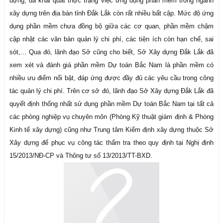
dựng, đã khái quát thực trạng việc ứng dụng phần mềm trong ngành
xây dựng trên địa bàn tỉnh Đắk Lắk còn rất nhiều bất cập. Mức độ ứng
dụng phần mềm chưa đồng bộ giữa các cơ quan, phần mềm chậm
cập nhật các văn bản quản lý chi phí, các tiện ích còn hạn chế, sai
sót,... Qua đó, lãnh đạo Sở cũng cho biết, Sở Xây dựng Đắk Lắk đã
xem xét và đánh giá phần mềm Dự toán Bắc Nam là phần mềm có
nhiều ưu điểm nổi bật, đáp ứng được đầy đủ các yêu cầu trong công
tác quản lý chi phí. Trên cơ sở đó, lãnh đạo Sở Xây dựng Đắk Lắk đã
quyết định thống nhất sử dụng phần mềm Dự toán Bắc Nam tại tất cả
các phòng nghiệp vụ chuyên môn (Phòng Kỹ thuật giám định & Phòng
Kinh tế xây dựng) cũng như Trung tâm Kiểm định xây dựng thuộc Sở
Xây dựng để phục vụ công tác thẩm tra theo quy định tại Nghị định
15/2013/NĐ-CP và Thông tư số 13/2013/TT-BXD.