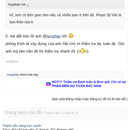
huyphan nói:
↑
Hì, anh có thời gian làm việc và nhiều bạn ở trên đó, Phạm Sỹ Hải là
bạn thân của A.
ồ, trái đất tròn rồi anh @
huyphan
nhỉ
phòng Kinh tế xây dựng của anh Hải chủ trì thẩm tra dự toán đó. Giờ
anh mà làm trên đó thì thẩm tra nhanh rồi
16/08/14
huyphan
thích bài này.
HOT!!! Thẩm tra Định mức & Đơn giá: Chỉ có tại
PHẦN MỀM DỰ TOÁN BẮC NAM
(Bạn phải Đăng nhập hoặc Đăng ký để trả lời bài viết.)
Đang xem chủ đề
(Thành viên: 0, Khách: 0)
Thành viên đang trực tuyến
Tổng: 452 (Thành viên: 0, Khách: 362, Robots: 90)