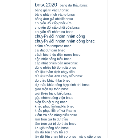
bnsc2020
bảng dự thầu bnsc
bảng giá trị vật tư bnsc
bảng phân tích vật tư bnsc
bảng đơn giá chi tiết bnsc
chuyển đổi cấp phối vữa
chuyển đổi cấp phối vữa bnsc
chuyển đổi nhóm nc bnsc
chuyển đổi nhóm nhân công
chuyển đổi nhóm nhân công bnsc
chỉnh sửa template bnsc
cài đặt dự toán bnsc
cách bóc thép điện nước bnsc
cập nhật bảng biểu bnsc
cập nhật phiên bản mới bnsc
dùng nhiều bộ đơn giá bnsc
dữ liệu thẩm định chạy tiếp
dữ liệu thẩm định chạy tiếp bnsc
dự thầu khác thkp bnsc
dự thầu khác tổng hợp kinh phí bnsc
giao diện dự toán bnsc
giới thiệu bảng biểu bnsc
gộp nhóm công việc bnsc
hiện ẩn nội dung bnsc
khắc phục lỗi loadxls bnsc
khắc phục lỗi reff và #name
kiểm tra các bảng biểu bnsc
làm tròn giá trị dự thầu
làm tròn giá trị dự thầu bnsc
lưu giá thông báo bnsc
lấy dữ liệu chạy hồ sơ
lấy dữ liệu chạy hồ sơ bnsc
nâng cấp bnsc