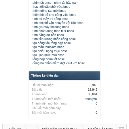
phím tắt bnsc
phím tắt bắc nam
thay đổi cấp phối vữa bnsc
thêm công tác mới bnsc
thêm hệ số cho công việc bnsc
tính bù máy thi công bnsc
tính chi phí vận chuyển vật liệu bnsc
tính giá máy thi công bnsc
tính nhân công theo tt01 bnsc
tính năng cơ bản bnsc
tính tiền lương nhân công bnsc
tạo công tác tổng hợp bnsc
tạo mẫu template bnsc
tạo nhiều hạng mục bnsc
tạo định mức mới bnsc
tổng hợp phím tắt bnsc
đồng bộ phần mềm diệt virut với bnsc
Thống kê diễn đàn
Đề tài thảo luận:
3,940
Bài viết:
18,942
Thành viên:
35,664
Thành viên mới nhất:
phongvui
Thành viên mới hôm nay:
0
Chủ đề mới hôm nay:
0
Bài mới hôm nay:
0