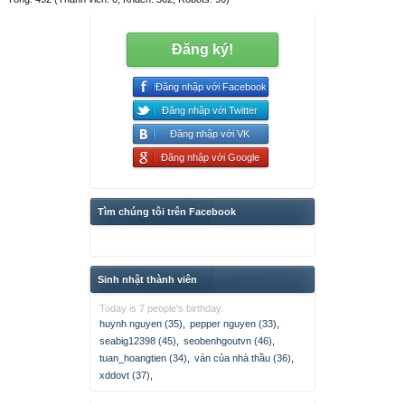
Đăng ký!
Đăng nhập với Facebook
Đăng nhập với Twitter
Đăng nhập với VK
Đăng nhập với Google
Tìm chúng tôi trên Facebook
Sinh nhật thành viên
Today is 7 people's birthday.
huynh nguyen (35)
,
pepper nguyen (33)
,
seabig12398 (45)
,
seobenhgoutvn (46)
,
tuan_hoangtien (34)
,
ván của nhà thầu (36)
,
xddovt (37)
,