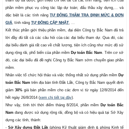
tham dự đã được giới thiệu chi tiết tất cả các tính năng, tiện ích của
phần mềm phục vụ công tác lập dự toán; đấu thầu xây dựng,… và
đặc biệt là các tính năng
TỰ ĐỘNG THẨM TRA ĐỊNH MỨC & ĐƠN
GIÁ
, tính năng
TỰ ĐỘNG CẬP NHẬT
, …
Kết thúc phần giới thiệu phần mềm, đại diện Công ty Bắc Nam đã trả
lời đầy đủ tất cả các câu hỏi của các đại biểu tham dự. Qua đó, các
đại biểu đánh giá rất cao về chất lượng, tiện ích cũng như mức độ sử
dụng rộng rãi, phổ biến của phần mềm
Dự toán Bắc Nam
. Trên cơ sở
đó, các đại biểu đã đề nghị Công ty Bắc Nam sớm chuyển giao phần
mềm.
Nhân việc tổ chức hội thảo và việc thống nhất sử dụng phần mềm
Dự
toán Bắc Nam
trên địa bàn tỉnh Đắk Lắk, Công ty Bắc Nam quyết định
giảm
30%
giá bán phần mềm cho các đơn vị từ ngày 12/8/2014 đến
hết ngày 26/8/2014 (
xem chi tiết tại đây
).
Như vậy, tính tới thời điểm tháng 8/2014, phần mềm
Dự toán Bắc
Nam
đang được sử dụng rộng rãi, đồng bộ và có hiệu quả tại Sở Xây
dựng các tỉnh, thành:
-
Sở Xây dựng Đắk Lắk
(phòng Kỹ thuật giám định & phòng Kinh tế