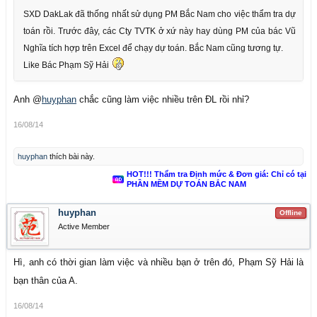
SXD DakLak đã thống nhất sử dụng PM Bắc Nam cho việc thẩm tra dự
toán rồi. Trước đây, các Cty TVTK ở xứ này hay dùng PM của bác Vũ
Nghĩa tích hợp trên Excel để chạy dự toán. Bắc Nam cũng tương tự.
Like Bác Phạm Sỹ Hải
Anh @
huyphan
chắc cũng làm việc nhiều trên ĐL rồi nhỉ?
16/08/14
huyphan
thích bài này.
HOT!!! Thẩm tra Định mức & Đơn giá: Chỉ có tại
PHẦN MỀM DỰ TOÁN BẮC NAM
huyphan
Offline
Active Member
Hì, anh có thời gian làm việc và nhiều bạn ở trên đó, Phạm Sỹ Hải là
bạn thân của A.
16/08/14