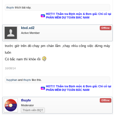
thuytv
thích bài này.
HOT!!! Thẩm tra Định mức & Đơn giá: Chỉ có tại
PHẦN MỀM DỰ TOÁN BẮC NAM
ktxd.xd2
Offline
Active Member
trước giờ trên đó chạy pm chán lắm ,chạy nhìu công việc đứng máy
luôn
Có bắc nam thì khỏe rồi
16/08/14
huyphan
and
thuytv
like this.
HOT!!! Thẩm tra Định mức & Đơn giá: Chỉ có tại
PHẦN MỀM DỰ TOÁN BẮC NAM
thuytv
Offline
Moderator
Thành viên BQT