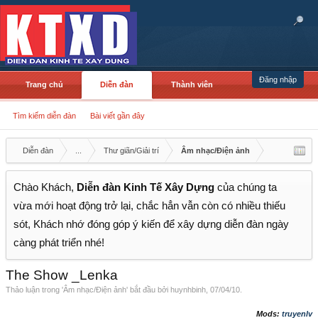
Đăng nhập
Trang chủ
Diễn đàn
Thành viên
Tìm kiếm diễn đàn
Bài viết gần đây
Diễn đàn
...
Thư giãn/Giải trí
Âm nhạc/Điện ảnh
Chào Khách,
Diễn đàn Kinh Tế Xây Dựng
của chúng ta
vừa mới hoạt động trở lại, chắc hẳn vẫn còn có nhiều thiếu
sót, Khách nhớ đóng góp ý kiến để xây dựng diễn đàn ngày
càng phát triển nhé!
The Show _Lenka
Thảo luận trong '
Âm nhạc/Điện ảnh
' bắt đầu bởi
huynhbinh
,
07/04/10
.
Mods:
truyenlv