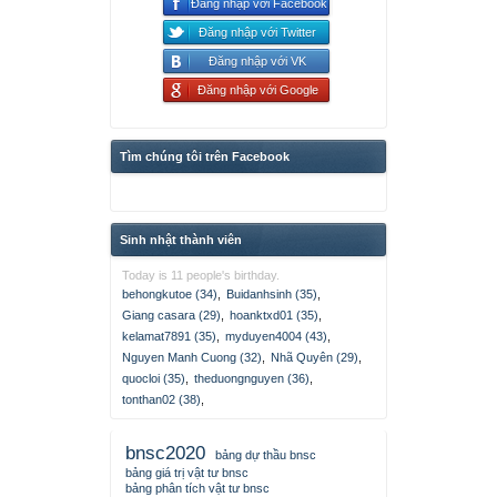
Đăng nhập với Facebook
Đăng nhập với Twitter
Đăng nhập với VK
Đăng nhập với Google
Tìm chúng tôi trên Facebook
Sinh nhật thành viên
Today is 11 people's birthday.
behongkutoe (34)
,
Buidanhsinh (35)
,
Giang casara (29)
,
hoanktxd01 (35)
,
kelamat7891 (35)
,
myduyen4004 (43)
,
Nguyen Manh Cuong (32)
,
Nhã Quyên (29)
,
quocloi (35)
,
theduongnguyen (36)
,
tonthan02 (38)
,
bnsc2020
bảng dự thầu bnsc
bảng giá trị vật tư bnsc
bảng phân tích vật tư bnsc