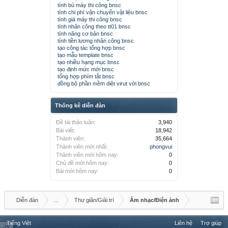
tính bù máy thi công bnsc
tính chi phí vận chuyển vật liệu bnsc
tính giá máy thi công bnsc
tính nhân công theo tt01 bnsc
tính năng cơ bản bnsc
tính tiền lương nhân công bnsc
tạo công tác tổng hợp bnsc
tạo mẫu template bnsc
tạo nhiều hạng mục bnsc
tạo định mức mới bnsc
tổng hợp phím tắt bnsc
đồng bộ phần mềm diệt virut với bnsc
Thống kê diễn đàn
Đề tài thảo luận:
3,940
Bài viết:
18,942
Thành viên:
35,664
Thành viên mới nhất:
phongvui
Thành viên mới hôm nay:
0
Chủ đề mới hôm nay:
0
Bài mới hôm nay:
0
Diễn đàn
...
Thư giãn/Giải trí
Âm nhạc/Điện ảnh
Tiếng Việt
Liên hệ
Trợ giúp