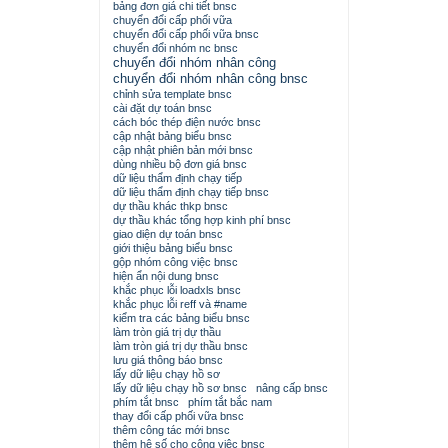
bảng đơn giá chi tiết bnsc
chuyển đổi cấp phối vữa
chuyển đổi cấp phối vữa bnsc
chuyển đổi nhóm nc bnsc
chuyển đổi nhóm nhân công
chuyển đổi nhóm nhân công bnsc
chỉnh sửa template bnsc
cài đặt dự toán bnsc
cách bóc thép điện nước bnsc
cập nhật bảng biểu bnsc
cập nhật phiên bản mới bnsc
dùng nhiều bộ đơn giá bnsc
dữ liệu thẩm định chạy tiếp
dữ liệu thẩm định chạy tiếp bnsc
dự thầu khác thkp bnsc
dự thầu khác tổng hợp kinh phí bnsc
giao diện dự toán bnsc
giới thiệu bảng biểu bnsc
gộp nhóm công việc bnsc
hiện ẩn nội dung bnsc
khắc phục lỗi loadxls bnsc
khắc phục lỗi reff và #name
kiểm tra các bảng biểu bnsc
làm tròn giá trị dự thầu
làm tròn giá trị dự thầu bnsc
lưu giá thông báo bnsc
lấy dữ liệu chạy hồ sơ
lấy dữ liệu chạy hồ sơ bnsc
nâng cấp bnsc
phím tắt bnsc
phím tắt bắc nam
thay đổi cấp phối vữa bnsc
thêm công tác mới bnsc
thêm hệ số cho công việc bnsc