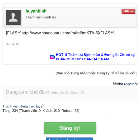
huynhbinh
Offline
Thành viên danh dự
[FLASH]http://www.nhaccuatui.com/m/bdftmKTA-5[/FLASH]
07/04/10
HOT!!! Thẩm tra Định mức & Đơn giá: Chỉ có tại
PHẦN MỀM DỰ TOÁN BẮC NAM
(Bạn phải Đăng nhập hoặc Đăng ký để trả lời bài viết.)
Mods:
truyenlv
Đang xem chủ đề
(Thành viên: 0, Khách: 0)
Thành viên đang trực tuyến
Tổng: 234 (Thành viên: 0, Khách: 210, Robots: 24)
Đăng ký!