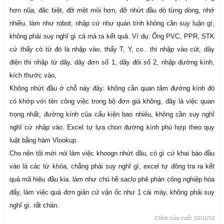
hơn nũa, đăc biệt, đỡ mệt mỏi hơn, đỡ nhứt đầu dò từng dòng, nhớ
nhiều. làm như robot, nhập cứ như quán tính không cần suy luận gì;
không phải suy nghĩ gì cả mà ra kết quả. Ví dụ: Ống PVC, PPR, STK
cứ thấy có từ đó là nhập vào, thấy T, Y, co.. thì nhập vào cút, dây
điện thì nhập từ dây, dây đơn số 1, dây đôi số 2, nhập đường kính,
kích thước vào,
Không nhứt đầu ở chỗ này đây: không cần quan tâm đường kính đó
có khớp với tên công việc trong bộ đơn giá không, đây là việc quan
trọng nhất, đường kính của cấu kiện bao nhiêu, không cần suy nghĩ
nghĩ cứ nhập vào. Excel tự lựa chon đường kính phù hợp theo quy
luật bằng hàm Vlookup.
Cho nên tôi mới nói làm việc khoogn nhứt dầu, có gì cứ khai báo đầu
vào là các từ khóa, chẳng phải suy nghĩ gì, excel tự đông tra ra kết
quả mã hiệu đầu kia. làm như chú hề saclo phê phán công nghiệp hóa
đấy, làm việc quá đơn giản cứ vận ốc như 1 cái máy, không phải suy
nghĩ gì. rất chán.
Chỉnh sửa cuối:
22/11/13