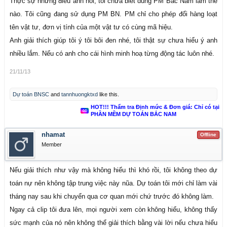
Thực sự những điều anh nói, tôi chưa biết dùng PM Bắc Nam làm thế
nào. Tôi cũng đang sử dụng PM BN. PM chỉ cho phép đổi hàng loạt
tên vật tư, đơn vị tính của một vật tư có cùng mã hiệu.
Anh giải thích giúp tôi ý tôi bôi đen nhé, tôi thật sự chưa hiểu ý anh
nhiều lắm. Nếu có anh cho cái hình minh hoạ từng động tác luôn nhé.
21/11/13
Dự toán BNSC
and
tannhuongktxd
like this.
HOT!!! Thẩm tra Định mức & Đơn giá: Chỉ có tại
PHẦN MỀM DỰ TOÁN BẮC NAM
nhamat
Offline
Member
Nếu giải thích như vậy mà không hiểu thì khó rồi, tôi không theo dự
toán nự nên không tập trung việc này nũa. Dự toán tôi mới chỉ làm vài
tháng nay sau khi chuyển qua cơ quan mới chứ trước đó không làm.
Ngay cả clip tôi đưa lên, mọi người xem còn không hiểu, không thấy
sức mạnh của nó nên không thể giải thích bằng vài lời nếu chưa hiểu