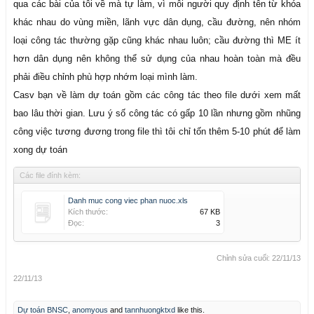
qua các bài của tôi về mà tự làm, vì mỗi người quy định tên từ khóa
khác nhau do vùng miền, lãnh vực dân dụng, cầu đường, nên nhóm
loại công tác thường gặp cũng khác nhau luôn; cầu đường thì ME ít
hơn dân dụng nên không thể sử dụng của nhau hoàn toàn mà đều
phải điều chỉnh phù hợp nhớm loại mình làm.
Casv bạn về làm dự toán gồm các công tác theo file dưới xem mất
bao lâu thời gian. Lưu ý số công tác có gấp 10 lần nhưng gồm nhũng
công việc tương đương trong file thì tôi chỉ tốn thêm 5-10 phút để làm
xong dự toán
Các file đính kèm:
Danh muc cong viec phan nuoc.xls
Kích thước:
67 KB
Đọc:
3
Chỉnh sửa cuối:
22/11/13
22/11/13
Dự toán BNSC
,
anomyous
and
tannhuongktxd
like this.