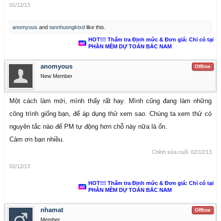
01/12/13
anomyous
and
tannhuongktxd
like this.
HOT!!! Thẩm tra Định mức & Đơn giá: Chỉ có tại
PHẦN MỀM DỰ TOÁN BẮC NAM
anomyous
Offline
New Member
Một cách làm mới, mình thấy rất hay. Mình cũng đang làm những
công trình giống bạn, để áp dụng thử xem sao. Chúng ta xem thử có
nguyên tắc nào để PM tự động hơn chỗ này nữa là ổn.
Cảm ơn bạn nhiều.
Chỉnh sửa cuối:
02/12/13
02/12/13
HOT!!! Thẩm tra Định mức & Đơn giá: Chỉ có tại
PHẦN MỀM DỰ TOÁN BẮC NAM
nhamat
Offline
Member