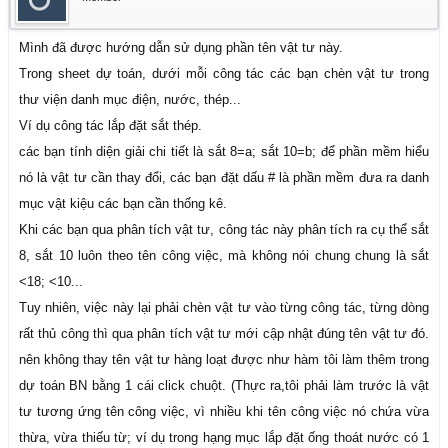
Mình đã được hướng dẫn sử dụng phần tên vật tư này.
Trong sheet dự toán, dưới mỗi công tác các bạn chèn vật tư trong
thư viện danh mục điện, nước, thép...
Ví dụ công tác lắp đặt sắt thép.
các bạn tính diện giải chi tiết là sắt 8=a; sắt 10=b; để phần mềm hiểu
nó là vật tư cần thay đổi, các bạn đặt dấu # là phần mềm đưa ra danh
mục vật kiệu các bạn cần thống kê.
Khi các bạn qua phân tích vật tư, công tác này phân tích ra cụ thể sắt
8, sắt 10 luôn theo tên công việc, mà không nói chung chung là sắt
<18; <10...
Tuy nhiên, việc này lại phải chèn vật tư vào từng công tác, từng dòng
rất thủ công thì qua phân tích vật tư mới cập nhật đúng tên vật tư đó.
nên không thay tên vật tư hàng loạt được như hàm tôi làm thêm trong
dự toán BN bằng 1 cái click chuột. (Thực ra,tôi phải làm trước là vật
tư tương ứng tên công việc, vì nhiều khi tên công việc nó chứa vừa
thừa, vừa thiếu từ; ví dụ trong hạng mục lắp đặt ống thoát nước có 1