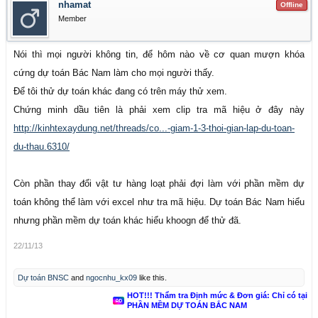
nhamat
Offline
Member
Nói thì mọi người không tin, để hôm nào về cơ quan mượn khóa
cứng dự toán Bác Nam làm cho mọi người thấy.
Để tôi thử dự toán khác đang có trên máy thử xem.
Chứng minh dầu tiên là phải xem clip tra mã hiệu ở đây này
http://kinhtexaydung.net/threads/co...-giam-1-3-thoi-gian-lap-du-toan-
du-thau.6310/
Còn phần thay đổi vật tư hàng loạt phải đợi làm với phần mềm dự
toán không thể làm với excel như tra mã hiệu. Dự toán Bác Nam hiểu
nhưng phần mềm dự toán khác hiểu khoogn để thử đã.
22/11/13
Dự toán BNSC
and
ngocnhu_kx09
like this.
HOT!!! Thẩm tra Định mức & Đơn giá: Chỉ có tại
PHẦN MỀM DỰ TOÁN BẮC NAM