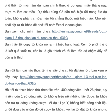
Nhập giá vật tư; cái này tùy; nếu có sẵn danh mục vật tư kèm giá rồi,
phố thôi, tôi mới làm dự toán chính thức ở cơ quan mấy tháng nay,
dù tên và mã hiệu vật tư trong danh mục không trùng nhau với tên và
thực ra làm dự thầu. Dự thầu cũng Có sẵn mã hiệu rồi trong file dự
mã hiệu trong dự toán; thì tra giá hết 10 phút.
toán, không phải tra nữa. nên tôi chẳng thuộc mã hiệu nào. Cho nên
còn nếu không có nhập tay từng dòng thì cũng giống các bạn làm.
phải đặt ra từ khóa dễ nhớ rồi nhờ Excel vlooup giúp.
Diều chỉnh định mức 1 số công tác không có quy tắc; thường rất hiếm;
Bạn xem clip mình làm chưa
http://kinhtexaydung.net/threads/co...-
Đến đây là xong dự toán; In ấn.
giam-1-3-thoi-gian-lap-du-toan-du-thau.6310/
nếu bạn nào làm nhanh hơn thì thôi. còn làm chậm hơn thì nên đọc
Bạn thấy tôi copy từ khóa nó ra mà hiệu hàng loạt. Xem ở phút thứ 6
qua các bài của tôi về mà tự làm, vì mỗi người quy định tên từ khóa
là kết quả xuất ra, còn lại là giải thích và tôi làm tốc độ chậm đấy để
khác nhau do vùng miền, lãnh vực dân dụng, cầu đường, nên nhóm
còn giải thích
loại công tác thường gặp cũng khác nhau luôn; cầu đường thì ME ít
hơn dân dụng nên không thể sử dụng của nhau hoàn toàn mà đều
Bạn đã làm cái nào thực tế như vậy chưa : tôi đã làm rồi , bạn xem ở
phải điều chỉnh phù hợp nhớm loại mình làm.
đây này
http://kinhtexaydung.net/threads/co...-giam-1-3-thoi-gian-lap-
Casv bạn về làm dự toán gồm các công tác theo file dưới xem mất bao
du-toan-du-thau.6310/
lâu thời gian. Lưu ý số công tác có gấp 10 lần nhưng gồm nhũng công
Hồi tối tôi thực hành thử theo file trên. 400 công việc : hết 26 phút, tuy
việc tương đương trong file thì tôi chỉ tốn thêm 5-10 phút để làm xong
nhiên, còn 1 số công việc tôi không hiểu nên không lấy được từ khóa
dự toán
nên tra tự động không được. Ví dụ : Lọc Y, không biết bằng chất liệu
gì để đưa vào nhóm đó dể copy từ khóa . vói lại tôi đặt từ khóa nhưng