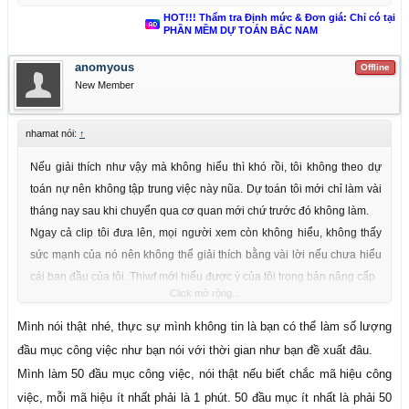
HOT!!! Thẩm tra Định mức & Đơn giá: Chỉ có tại
PHẦN MỀM DỰ TOÁN BẮC NAM
anomyous
Offline
New Member
nhamat nói:
↑
Nếu giải thích như vậy mà không hiểu thì khó rồi, tôi không theo dự
toán nự nên không tập trung việc này nũa. Dự toán tôi mới chỉ làm vài
tháng nay sau khi chuyển qua cơ quan mới chứ trước đó không làm.
Ngay cả clip tôi đưa lên, mọi người xem còn không hiểu, không thấy
sức mạnh của nó nên không thể giải thích bằng vài lời nếu chưa hiểu
cái ban đầu của tôi. Thiwf mới hiểu được ý của tôi trong bản nâng cấp
Click mở rộng...
Chỉ có thể hiện kết quả mới thấy được tốc độ của chữ " hàng loạt " tôi
làm.
Mình nói thật nhé, thực sự mình không tin là bạn có thể làm số lượng
Chỉnh sửa tên vật tư chiếm bao nhiêu thời gian làm dự toán của bạn
đầu mục công việc như bạn nói với thời gian như bạn đề xuất đâu.
thì sau khi làm cách của tôi ; thời gian đó được thay thế bằng chữ 02
Mình làm 50 đầu mục công việc, nói thật nếu biết chắc mã hiệu công
phút dù số lượng công tác lên hàng ngàn. không kể thời gian phần
việc, mỗi mã hiệu ít nhất phải là 1 phút. 50 đầu mục ít nhất là phải 50
mềm chạy nhé. Nếu không chỉnh tên vật tư thì các bạn chạy dự toán