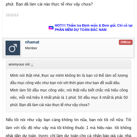
phút. Bạn đã làm cái nào thực tế như vậy chưa?
thời gian này bằng 0. lấy theo định mức rồi nhập giá vật tư thực tế là
xong. Nhưng không có dự toán nào không phải chỉnh, đặc biệt phần
22/11/13
ME.
HOT!!! Thẩm tra Định mức & Đơn giá: Chỉ có tại
PHẦN MỀM DỰ TOÁN BẮC NAM
Một ví dụ thế này: Tôi đưa lên file tên công việc phần nước có 400
nhamat
Offline
công tác, xem file đính kèm. Chỉ có tên mà không có mã hiệu. thời gian
Member
các bạn làm dự toán các công tác này bao lâu; so với thời gian của tôi
như sau, chạy dự toán Bac Nam nhé, chạy dự toán khác không quen:
anomyous nói:
↑
Tra mã hiệu: 30 Phút / 400 công tác nhé. có gấp 3 lần số công tác này
Mình nói thật nhé, thực sự mình không tin là bạn có thể làm số lượng
1.200 thì tra cũng chỉ tôn thêm 5phút. phải cùng loại nhóm nhé. vì chỉ
đầu mục công việc như bạn nói với thời gian như bạn đề xuất đâu.
làm thao tác nhập từ khóa 1lần, sau đó cái nào cùng nhóm thì copy từ
Mình làm 50 đầu mục công việc, nói thật nếu biết chắc mã hiệu công
khóa nên 10 công tác hay 1000 công tác mà cùng nhóm thì cũng thời
việc, mỗi mã hiệu ít nhất phải là 1 phút. 50 đầu mục ít nhất là phải 50
gian như nhau.
phút. Bạn đã làm cái nào thực tế như vậy chưa?
Chạy dự toán và sửa tên vật tư trong định mức trùng tên công việc; 05
Nếu tôi nói như vậy bạn càng không tin nũa, bạn nói tôi nổ nữa: Tôi
phút.
làm với tốc độ như vậy mà tôi không thuộc 1 mà hiệu nào. tôi không
phải dân dự toán, trươc chỉ làm dự toán cho cá nhân báo giá các nhà