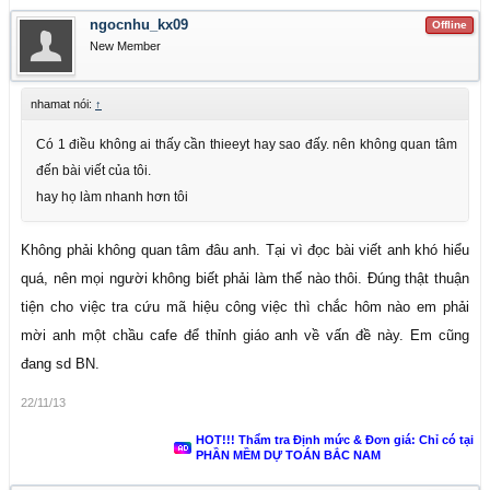
ngocnhu_kx09
Offline
New Member
nhamat nói:
↑
Có 1 điều không ai thấy cần thieeyt hay sao đấy. nên không quan tâm
đến bài viết của tôi.
hay họ làm nhanh hơn tôi
Không phải không quan tâm đâu anh. Tại vì đọc bài viết anh khó hiểu
quá, nên mọi người không biết phải làm thế nào thôi. Đúng thật thuận
tiện cho việc tra cứu mã hiệu công việc thì chắc hôm nào em phải
mời anh một chầu cafe để thỉnh giáo anh về vấn đề này. Em cũng
đang sd BN.
22/11/13
HOT!!! Thẩm tra Định mức & Đơn giá: Chỉ có tại
PHẦN MỀM DỰ TOÁN BẮC NAM