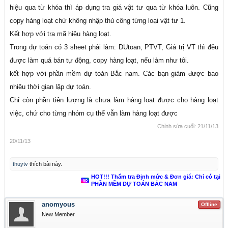
hiệu qua từ khóa thì áp dụng tra giá vật tư qua từ khóa luôn. Cũng
copy hàng loạt chứ không nhập thủ công từng loại vật tư 1.
Kết hợp với tra mã hiệu hàng loạt.
Trong dự toán có 3 sheet phải làm: DUtoan, PTVT, Giá trị VT thì đều
được làm quá bán tự động, copy hàng loạt, nếu làm như tôi.
kết hợp với phần mềm dự toán Bắc nam. Các bạn giảm được bao
nhiêu thời gian lập dự toán.
Chỉ còn phần tiên lượng là chưa làm hàng loạt được cho hàng loạt
việc, chứ cho từng nhóm cụ thể vẫn làm hàng loạt được
Chỉnh sửa cuối:
21/11/13
20/11/13
thuytv
thích bài này.
HOT!!! Thẩm tra Định mức & Đơn giá: Chỉ có tại
PHẦN MỀM DỰ TOÁN BẮC NAM
anomyous
Offline
New Member