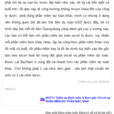
phải mò lại tại sao lúc trước lập hàm như vậy, rồi lại cải tiến ngồi cả
buổi trời, rồi dạo này đi công trường không mượn khóa BN của công
ty được, phải dùng phần mềm dự toán khác mình có nhưng ít dùng
nên không quen (tôi đã làm thử bên dự toán GXD được đấy, tôi có
trình bày bài viết rồi bên Giaxaydung cũng đánh giá cao ý tưởng này,
các bạn có thể làm với phần mềm dự toán excel là được, tuy nhiên
mỗi phần mềm form khác nhau, lập lại công thức phần mềm khác vừa
rồi mất cả buổi, rồi phần mềm hay bị lỗi do mình tùy biến vào file gốc
làm treo excel hoài do xung đột giũa excel và phần mềm dự toán.
Được cái BacNam ít xung đột và nhanh hơn các phần mềm dự toán
khác. Chứ không phải 1 cái click đơn giản . nếu làm thật chuẩn thì
mới có 1 cái click được.
Chỉnh sửa cuối:
09/03/14
09/03/14
HOT!!! Thẩm tra Định mức & Đơn giá: Chỉ có tại
PHẦN MỀM DỰ TOÁN BẮC NAM
(Bạn phải Đăng nhập hoặc Đăng ký để trả lời bài viết.)