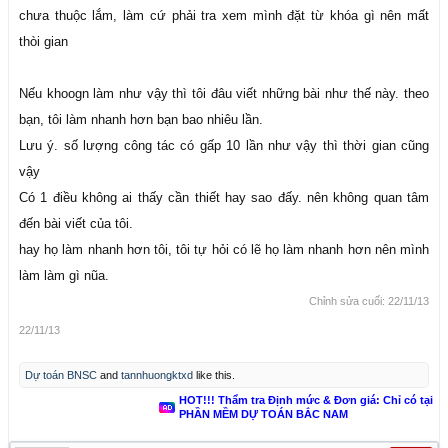
chưa thuộc lắm, làm cứ phải tra xem mình đặt từ khóa gì nên mất
thòi gian
Nếu khoogn làm như vậy thì tôi đâu viết những bài như thế này. theo
bạn, tôi làm nhanh hơn bạn bao nhiêu lần.
Lưu ý. số lượng công tác có gấp 10 lần như vậy thì thời gian cũng
vậy
Có 1 điều không ai thấy cần thiết hay sao đấy. nên không quan tâm
đến bài viết của tôi.
hay họ làm nhanh hơn tôi, tôi tự hỏi có lẽ họ làm nhanh hơn nên mình
làm làm gì nũa.
Chỉnh sửa cuối:
22/11/13
22/11/13
Dự toán BNSC
and
tannhuongktxd
like this.
HOT!!! Thẩm tra Định mức & Đơn giá: Chỉ có tại
PHẦN MỀM DỰ TOÁN BẮC NAM