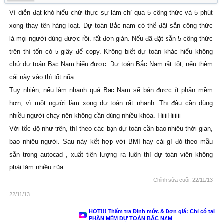
Vì diễn đạt khó hiểu chứ thực sự làm chỉ qua 5 công thức và 5 phút
xong thay tên hàng loạt. Dự toán Bắc nam có thể đặt sẵn công thức
là mọi người dùng được rồi. rất đơn giản. Nếu đã đặt sẵn 5 công thức
trên thì tốn có 5 giây để copy. Không biết dự toán khác hiểu không
chứ dự toán Bac Nam hiểu được. Dự toán Bắc Nam rất tốt, nếu thêm
cái này vào thì tốt nũa.
Tuy nhiên, nếu làm nhanh quá Bac Nam sẽ bán được ít phần mềm
hơn, vì một người làm xong dự toán rất nhanh. Thì đâu cần dùng
nhiều người chạy nên không cần dùng nhiều khóa. HiiiiHiiiiii
Với tốc độ như trên, thì theo các bạn dự toán cần bao nhiêu thời gian,
bao nhiêu người. Sau này kết hợp với BMI hay cái gì đó theo mẫu
sẵn trong autocad , xuất tiên lượng ra luôn thì dự toán viên không
phải làm nhiều nũa.
Chỉnh sửa cuối:
22/11/13
22/11/13
HOT!!! Thẩm tra Định mức & Đơn giá: Chỉ có tại
PHẦN MỀM DỰ TOÁN BẮC NAM