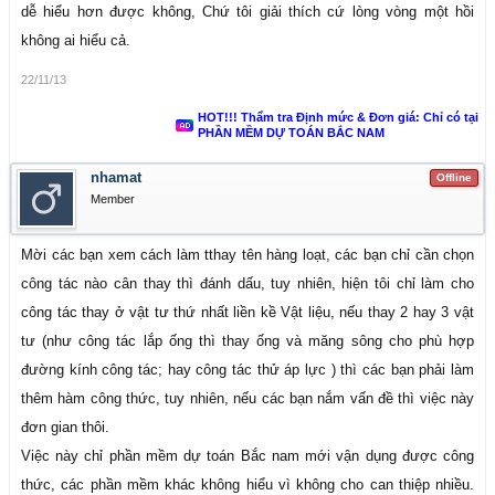
dễ hiểu hơn được không, Chứ tôi giải thích cứ lòng vòng một hồi
không ai hiểu cả.
22/11/13
HOT!!! Thẩm tra Định mức & Đơn giá: Chỉ có tại
PHẦN MỀM DỰ TOÁN BẮC NAM
nhamat
Offline
Member
Mời các bạn xem cách làm tthay tên hàng loạt, các bạn chỉ cần chọn
công tác nào cân thay thì đánh dấu, tuy nhiên, hiện tôi chỉ làm cho
công tác thay ở vật tư thứ nhất liền kề Vật liệu, nếu thay 2 hay 3 vật
tư (như công tác lắp ống thì thay ống và măng sông cho phù hợp
đường kính công tác; hay công tác thử áp lực ) thì các bạn phải làm
thêm hàm công thức, tuy nhiên, nếu các bạn nắm vấn đề thì việc này
đơn gian thôi.
Việc này chỉ phần mềm dự toán Bắc nam mới vận dụng được công
thức, các phần mềm khác không hiểu vì không cho can thiệp nhiều.