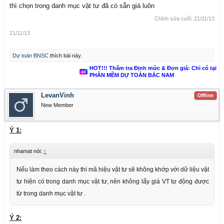
thì chọn trong danh mục vật tư đã có sẵn giá luôn
Chỉnh sửa cuối:
21/11/13
21/11/13
Dự toán BNSC
thích bài này.
HOT!!! Thẩm tra Định mức & Đơn giá: Chỉ có tại
PHẦN MỀM DỰ TOÁN BẮC NAM
LevanVinh
Offline
New Member
Ý 1:
nhamat nói:
↑
Nếu làm theo cách này thì mã hiệu vật tư sẽ không khớp với dữ liệu vật
tư hiện có trong danh mục vật tư, nên không lấy giá VT tự động được
từ trong danh mục vật tư .
Ý 2: