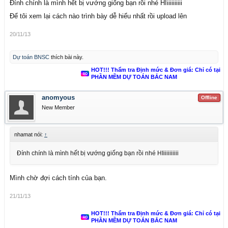
Đính chính là mình hết bị vướng giống bạn rồi nhé HIiiiiiiiiii
Để tôi xem lại cách nào trình bày dễ hiểu nhất rồi upload lên
20/11/13
Dự toán BNSC
thích bài này.
HOT!!! Thẩm tra Định mức & Đơn giá: Chỉ có tại
PHẦN MỀM DỰ TOÁN BẮC NAM
anomyous
Offline
New Member
nhamat nói:
↑
Đính chính là mình hết bị vướng giống bạn rồi nhé HIiiiiiiiiii
Mình chờ đợi cách tính của bạn.
21/11/13
HOT!!! Thẩm tra Định mức & Đơn giá: Chỉ có tại
PHẦN MỀM DỰ TOÁN BẮC NAM