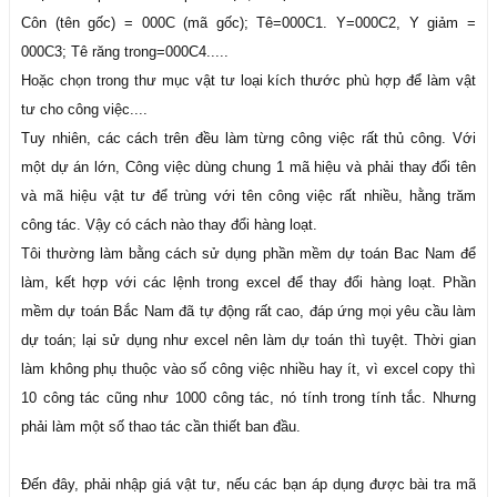
Côn (tên gốc) = 000C (mã gốc); Tê=000C1. Y=000C2, Y giảm =
000C3; Tê răng trong=000C4.....
Hoặc chọn trong thư mục vật tư loại kích thước phù hợp để làm vật
tư cho công việc....
Tuy nhiên, các cách trên đều làm từng công việc rất thủ công. Với
một dự án lớn, Công việc dùng chung 1 mã hiệu và phải thay đổi tên
và mã hiệu vật tư để trùng với tên công việc rất nhiều, hằng trăm
công tác. Vậy có cách nào thay đổi hàng loạt.
Tôi thường làm bằng cách sử dụng phần mềm dự toán Bac Nam để
làm, kết hợp với các lệnh trong excel để thay đổi hàng loạt. Phần
mềm dự toán Bắc Nam đã tự động rất cao, đáp ứng mọi yêu cầu làm
dự toán; lại sử dụng như excel nên làm dự toán thì tuyệt. Thời gian
làm không phụ thuộc vào số công việc nhiều hay ít, vì excel copy thì
10 công tác cũng như 1000 công tác, nó tính trong tính tắc. Nhưng
phải làm một số thao tác cần thiết ban đầu.
Đến đây, phải nhập giá vật tư, nếu các bạn áp dụng được bài tra mã