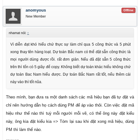
anomyous
Offline
New Member
nhamat nói:
↑
Vì diễn đạt khó hiểu chứ thực sự làm chỉ qua 5 công thức và 5 phút
xong thay tên hàng loạt. Dự toán Bắc nam có thể đặt sẵn công thức là
mọi người dùng được rồi. rất đơn giản. Nếu đã đặt sẵn 5 công thức
trên thì tốn có 5 giây để copy. Không biết dự toán khác hiểu không chứ
dự toán Bac Nam hiểu được. Dự toán Bắc Nam rất tốt, nếu thêm cái
này vào thì tốt nũa.
Theo mình, bạn đưa ra một danh sách các mã hiệu bạn đã tự đặt và
chỉ nên hướng dẫn họ cách dùng PM để áp vào thôi. Còn việc đặt mã
hiệu như thế nào thì tuỳ mỗi người mỗi vẽ, có thể ông này đặt kiểu
này, ông kia đặt kiểu kia => Tóm lại sau khi đặt xong mã hiệu, dùng
PM thì làm thế nào.