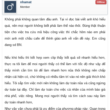
nhamat
Offline
Member
Không phải không quan tâm đâu anh. Tại vì đọc bài viết anh khó hiểu
quá, nên mọi người không biết phải làm thế nào thôi. Đúng thật thuận
tiện cho việc tra cứu mã hiệu công việc thì chắc hôm nào em phải
mời anh một chầu cafe để thỉnh giáo anh về vấn đề này. Em cũng
đang sd BN.
Nếu khó hiểu thì kết hợp xem clip thấy kết quả sẽ nhanh hiểu hơn,
thực ra tôi làm để moi người thấy có thể làm với tốc độ như vậy để
thấy mình cần tìm tòi để làm nhanh hơn nũa thôi không nên chấp
nhận cái hiện có, chứ không có nhiều tâm trí vào nó nên giải thích khó
hiểu. Tôi sắp tìm việc mới nên không làm dự toán nũa và cũng ngừng
dự toán tại đây. Chỉ làm dự toán cho việc cá nhân của mình báo giá
nhà phố, việc riêng. Mong mọi người thấy và tìm cách sau này làm
dự toán nhanh hơn,
Như vậy vận chưa phải là ưu điểm của phương pháp này; Quan trọng