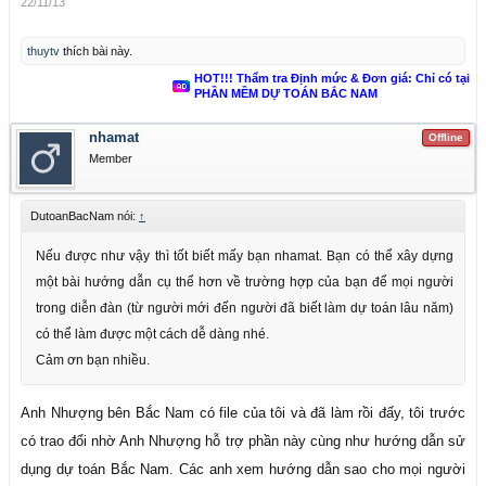
22/11/13
thuytv
thích bài này.
HOT!!! Thẩm tra Định mức & Đơn giá: Chỉ có tại
PHẦN MỀM DỰ TOÁN BẮC NAM
nhamat
Offline
Member
DutoanBacNam nói:
↑
Nếu được như vậy thì tốt biết mấy bạn nhamat. Bạn có thể xây dựng
một bài hướng dẫn cụ thể hơn về trường hợp của bạn để mọi người
trong diễn đàn (từ người mới đến người đã biết làm dự toán lâu năm)
có thể làm được một cách dễ dàng nhé.
Cảm ơn bạn nhiều.
Anh Nhượng bên Bắc Nam có file của tôi và đã làm rồi đấy, tôi trước
có trao đổi nhờ Anh Nhượng hỗ trợ phần này cùng như hướng dẫn sử
dụng dự toán Bắc Nam. Các anh xem hướng dẫn sao cho mọi người