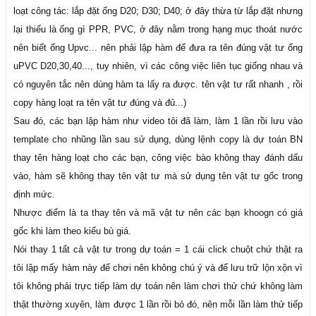
loạt công tác: lắp đặt ống D20; D30; D40; ở đây thừa từ lắp đặt nhưng
lại thiếu là ống gì PPR, PVC, ở đây nằm trong hạng mục thoát nước
nên biết ống Upvc... nên phải lập hàm để đưa ra tên đúng vật tư ống
uPVC D20,30,40..., tuy nhiên, vì các công việc liên tục giống nhau và
có nguyên tắc nên dùng hàm ta lấy ra được. tên vật tư rất nhanh , rồi
copy hàng loạt ra tên vật tư đúng và đủ...)
Sau đó, các bạn lập hàm như video tôi đã làm, làm 1 lần rồi lưu vào
template cho nhũng lần sau sử dụng, dùng lệnh copy là dự toán BN
thay tên hàng loạt cho các bạn, công việc bào không thay đánh dấu
vào, hàm sẽ không thay tên vật tư mà sử dụng tên vật tư gốc trong
định mức.
Nhược điểm là ta thay tên và mã vật tư nên các bạn khoogn có giá
gốc khi làm theo kiểu bù giá.
Nói thay 1 tất cả vật tư trong dự toán = 1 cái click chuột chứ thật ra
tôi lập mấy hàm này để chơi nên không chú ý và để lưu trữ lộn xộn vì
tôi không phải trực tiếp làm dự toán nên làm chơi thử chứ không làm
thật thường xuyên, làm được 1 lần rồi bỏ đó, nên mỗi lần làm thử tiếp