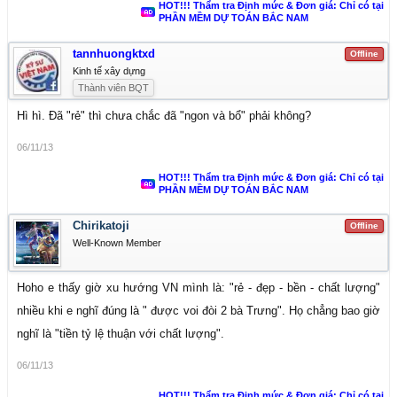
HOT!!! Thẩm tra Định mức & Đơn giá: Chỉ có tại
PHẦN MỀM DỰ TOÁN BẮC NAM
tannhuongktxd
Offline
Kinh tế xây dựng
Thành viên BQT
Hì hì. Đã "rẻ" thì chưa chắc đã "ngon và bổ" phải không?
06/11/13
HOT!!! Thẩm tra Định mức & Đơn giá: Chỉ có tại
PHẦN MỀM DỰ TOÁN BẮC NAM
Chirikatoji
Offline
Well-Known Member
Hoho e thấy giờ xu hướng VN mình là: "rẻ - đẹp - bền - chất lượng"
nhiều khi e nghĩ đúng là " được voi đòi 2 bà Trưng". Họ chẳng bao giờ
nghĩ là "tiền tỷ lệ thuận với chất lượng".
06/11/13
HOT!!! Thẩm tra Định mức & Đơn giá: Chỉ có tại