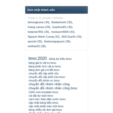
Sinh nhật thành viên
Today is 11 people's birthday.
behongkutoe (34)
,
Buidanhsinh (35)
,
Giang casara (29)
,
hoanktxd01 (35)
,
kelamat7891 (35)
,
myduyen4004 (43)
,
Nguyen Manh Cuong (32)
,
Nhã Quyên (29)
,
quocloi (35)
,
theduongnguyen (36)
,
tonthan02 (38)
,
bnsc2020
bảng dự thầu bnsc
bảng giá trị vật tư bnsc
bảng phân tích vật tư bnsc
bảng đơn giá chi tiết bnsc
chuyển đổi cấp phối vữa
chuyển đổi cấp phối vữa bnsc
chuyển đổi nhóm nc bnsc
chuyển đổi nhóm nhân công
chuyển đổi nhóm nhân công bnsc
chỉnh sửa template bnsc
cài đặt dự toán bnsc
cách bóc thép điện nước bnsc
cập nhật bảng biểu bnsc
cập nhật phiên bản mới bnsc
dùng nhiều bộ đơn giá bnsc