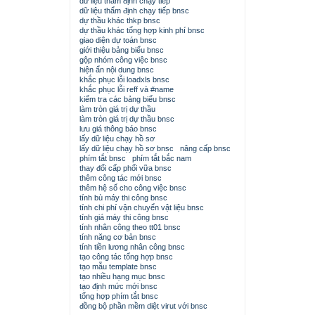
dữ liệu thẩm định chạy tiếp
dữ liệu thẩm định chạy tiếp bnsc
dự thầu khác thkp bnsc
dự thầu khác tổng hợp kinh phí bnsc
giao diện dự toán bnsc
giới thiệu bảng biểu bnsc
gộp nhóm công việc bnsc
hiện ẩn nội dung bnsc
khắc phục lỗi loadxls bnsc
khắc phục lỗi reff và #name
kiểm tra các bảng biểu bnsc
làm tròn giá trị dự thầu
làm tròn giá trị dự thầu bnsc
lưu giá thông báo bnsc
lấy dữ liệu chạy hồ sơ
lấy dữ liệu chạy hồ sơ bnsc
nâng cấp bnsc
phím tắt bnsc
phím tắt bắc nam
thay đổi cấp phối vữa bnsc
thêm công tác mới bnsc
thêm hệ số cho công việc bnsc
tính bù máy thi công bnsc
tính chi phí vận chuyển vật liệu bnsc
tính giá máy thi công bnsc
tính nhân công theo tt01 bnsc
tính năng cơ bản bnsc
tính tiền lương nhân công bnsc
tạo công tác tổng hợp bnsc
tạo mẫu template bnsc
tạo nhiều hạng mục bnsc
tạo định mức mới bnsc
tổng hợp phím tắt bnsc
đồng bộ phần mềm diệt virut với bnsc