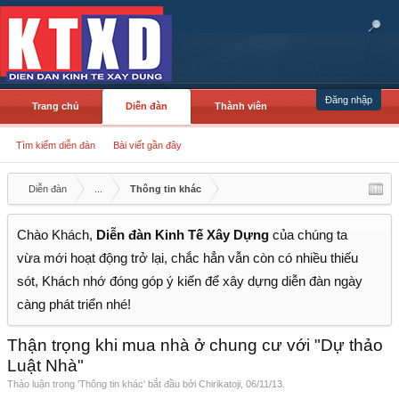
Đăng nhập
Trang chủ
Diễn đàn
Thành viên
Tìm kiếm diễn đàn
Bài viết gần đây
Diễn đàn
...
Thông tin khác
Chào Khách,
Diễn đàn Kinh Tế Xây Dựng
của chúng ta
vừa mới hoạt động trở lại, chắc hẳn vẫn còn có nhiều thiếu
sót, Khách nhớ đóng góp ý kiến để xây dựng diễn đàn ngày
càng phát triển nhé!
Thận trọng khi mua nhà ở chung cư với "Dự thảo
Luật Nhà"
Thảo luận trong '
Thông tin khác
' bắt đầu bởi
Chirikatoji
,
06/11/13
.