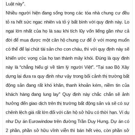
Luật này”.
Nhiều người hiện đang sống trong các tòa nhà chung cư đều
tỏ ra hết sức ngạc nhiên và tỏ ý bất bình với quy định này. Lo
ngại lớn nhất của họ là sau khi tích lũy vốn liếng gần như cả
đời để mua được một căn hộ chung cư để ở với mong muốn
có thể để lại chút tài sản cho con cháu, thì với quy định này sẽ
khiến ước vọng của họ tan thành mây khói. Đúng là quy định
này là “chẳng hiểu gì về tâm lý người Việt”. “Tại sao Bộ Xây
dựng lại đưa ra quy định như vậy trong bối cảnh thị trường bất
động sản đang rất khó khăn, thanh khoản kém, niềm tin của
khách hàng đang lung lay” Quy định này chắc chắn sẽ ảnh
hưởng đến giao dịch trên thị trường bất động sản và sẽ có sự
chênh lệch giá rất lớn đối với căn hộ sở hữu có thời hạn. Ví dụ
như Dự án Eurowindow trên đường Trần Duy Hưng. Dự án có
2 phần, phần sở hữu vĩnh viễn thì bán hết vèo, còn phần sở