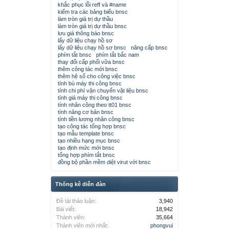
khắc phục lỗi reff và #name
kiểm tra các bảng biểu bnsc
làm tròn giá trị dự thầu
làm tròn giá trị dự thầu bnsc
lưu giá thông báo bnsc
lấy dữ liệu chạy hồ sơ
lấy dữ liệu chạy hồ sơ bnsc
nâng cấp bnsc
phím tắt bnsc
phím tắt bắc nam
thay đổi cấp phối vữa bnsc
thêm công tác mới bnsc
thêm hệ số cho công việc bnsc
tính bù máy thi công bnsc
tính chi phí vận chuyển vật liệu bnsc
tính giá máy thi công bnsc
tính nhân công theo tt01 bnsc
tính năng cơ bản bnsc
tính tiền lương nhân công bnsc
tạo công tác tổng hợp bnsc
tạo mẫu template bnsc
tạo nhiều hạng mục bnsc
tạo định mức mới bnsc
tổng hợp phím tắt bnsc
đồng bộ phần mềm diệt virut với bnsc
Thống kê diễn đàn
Đề tài thảo luận:
3,940
Bài viết:
18,942
Thành viên:
35,664
Thành viên mới nhất:
phongvui