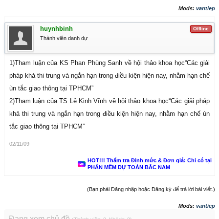
Mods:
vantiep
huynhbinh
Offline
Thành viên danh dự
1)Tham luận của KS Phan Phùng Sanh về hội thảo khoa học“Các giải
pháp khả thi trung và ngắn hạn trong điều kiện hiện nay, nhằm hạn chế
ùn tắc giao thông tại TPHCM”
2)Tham luận của TS Lê Kinh Vĩnh về hội thảo khoa học“Các giải pháp
khả thi trung và ngắn hạn trong điều kiện hiện nay, nhằm hạn chế ùn
tắc giao thông tại TPHCM”
02/11/09
HOT!!! Thẩm tra Định mức & Đơn giá: Chỉ có tại
PHẦN MỀM DỰ TOÁN BẮC NAM
(Bạn phải Đăng nhập hoặc Đăng ký để trả lời bài viết.)
Mods:
vantiep
Đang xem chủ đề