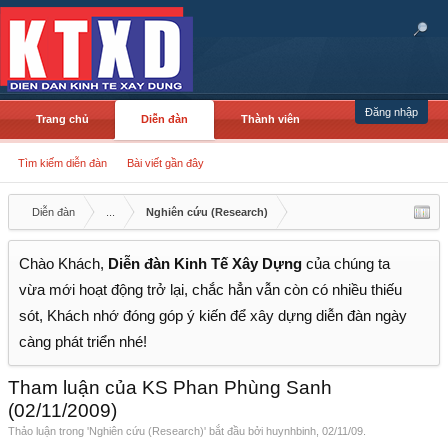
Đăng nhập
Trang chủ
Diễn đàn
Thành viên
Tìm kiếm diễn đàn
Bài viết gần đây
Diễn đàn
...
Nghiên cứu (Research)
Chào Khách,
Diễn đàn Kinh Tế Xây Dựng
của chúng ta
vừa mới hoạt động trở lại, chắc hẳn vẫn còn có nhiều thiếu
sót, Khách nhớ đóng góp ý kiến để xây dựng diễn đàn ngày
càng phát triển nhé!
Tham luận của KS Phan Phùng Sanh
(02/11/2009)
Thảo luận trong '
Nghiên cứu (Research)
' bắt đầu bởi
huynhbinh
,
02/11/09
.