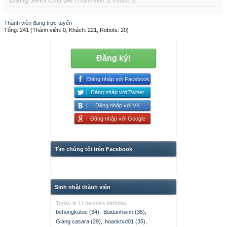
(Thành viên: 0, Khách: 0)
Thành viên đang trực tuyến
Tổng: 241 (Thành viên: 0, Khách: 221, Robots: 20)
Đăng ký!
Đăng nhập với Facebook
Đăng nhập với Twitter
Đăng nhập với VK
Đăng nhập với Google
Tìm chúng tôi trên Facebook
Sinh nhật thành viên
Today is 11 people's birthday.
behongkutoe (34)
,
Buidanhsinh (35)
,
Giang casara (29)
,
hoanktxd01 (35)
,