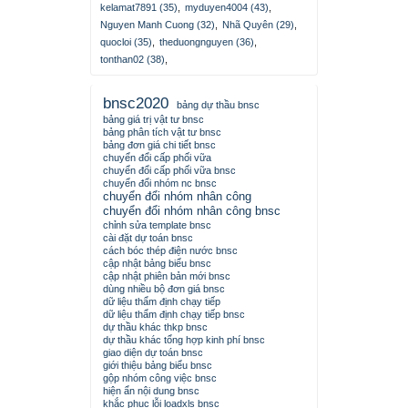
kelamat7891 (35)
,
myduyen4004 (43)
,
Nguyen Manh Cuong (32)
,
Nhã Quyên (29)
,
quocloi (35)
,
theduongnguyen (36)
,
tonthan02 (38)
,
bnsc2020
bảng dự thầu bnsc
bảng giá trị vật tư bnsc
bảng phân tích vật tư bnsc
bảng đơn giá chi tiết bnsc
chuyển đổi cấp phối vữa
chuyển đổi cấp phối vữa bnsc
chuyển đổi nhóm nc bnsc
chuyển đổi nhóm nhân công
chuyển đổi nhóm nhân công bnsc
chỉnh sửa template bnsc
cài đặt dự toán bnsc
cách bóc thép điện nước bnsc
cập nhật bảng biểu bnsc
cập nhật phiên bản mới bnsc
dùng nhiều bộ đơn giá bnsc
dữ liệu thẩm định chạy tiếp
dữ liệu thẩm định chạy tiếp bnsc
dự thầu khác thkp bnsc
dự thầu khác tổng hợp kinh phí bnsc
giao diện dự toán bnsc
giới thiệu bảng biểu bnsc
gộp nhóm công việc bnsc
hiện ẩn nội dung bnsc
khắc phục lỗi loadxls bnsc