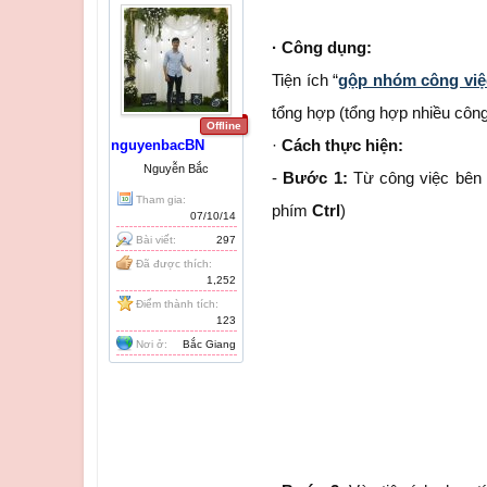
· Công dụng:
Tiện ích “
gộp nhóm công việ
tổng hợp (tổng hợp nhiều công
Offline
·
Cách thực hiện:
nguyenbacBN
Nguyễn Bắc
-
Bước 1:
Từ công việc bên 
Tham gia:
phím
Ctrl
)
07/10/14
Bài viết:
297
Đã được thích:
1,252
Điểm thành tích:
123
Nơi ở:
Bắc Giang