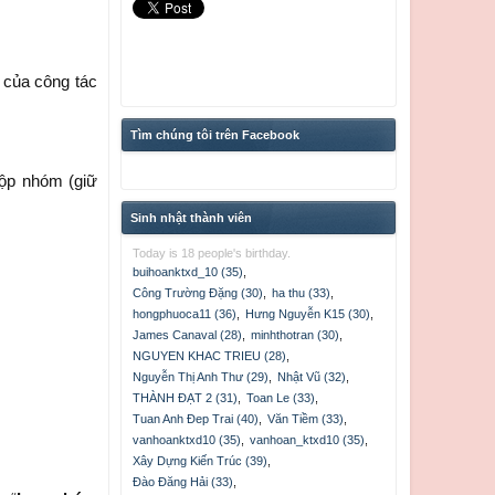
 của công tác
Tìm chúng tôi trên Facebook
gộp nhóm (giữ
Sinh nhật thành viên
Today is 18 people's birthday.
buihoanktxd_10 (35)
,
Công Trường Đặng (30)
,
ha thu (33)
,
hongphuoca11 (36)
,
Hưng Nguyễn K15 (30)
,
James Canaval (28)
,
minhthotran (30)
,
NGUYEN KHAC TRIEU (28)
,
Nguyễn Thị Anh Thư (29)
,
Nhật Vũ (32)
,
THÀNH ĐẠT 2 (31)
,
Toan Le (33)
,
Tuan Anh Đep Trai (40)
,
Văn Tiềm (33)
,
vanhoanktxd10 (35)
,
vanhoan_ktxd10 (35)
,
Xây Dựng Kiến Trúc (39)
,
Đào Đăng Hải (33)
,