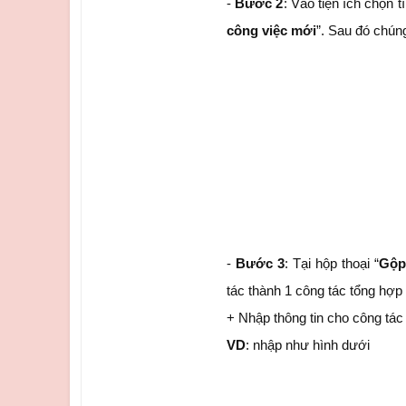
-
Bước 2
: Vào tiện ích chọn t
công việc mới
”. Sau đó chúng
-
Bước 3
: Tại hộp thoại “
Gộp
tác thành 1 công tác tổng hợp
+ Nhập thông tin cho công tác 
VD
: nhập như hình dưới