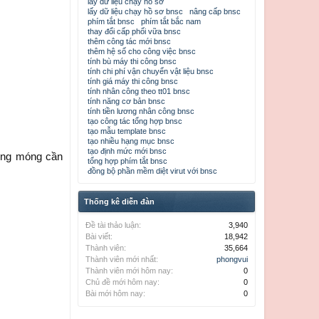
lấy dữ liệu chạy hồ sơ
lấy dữ liệu chạy hồ sơ bnsc
nâng cấp bnsc
phím tắt bnsc
phím tắt bắc nam
thay đổi cấp phối vữa bnsc
thêm công tác mới bnsc
thêm hệ số cho công việc bnsc
tính bù máy thi công bnsc
tính chi phí vận chuyển vật liệu bnsc
tính giá máy thi công bnsc
tính nhân công theo tt01 bnsc
tính năng cơ bản bnsc
tính tiền lương nhân công bnsc
tạo công tác tổng hợp bnsc
tạo mẫu template bnsc
tạo nhiều hạng mục bnsc
tạo định mức mới bnsc
tông móng cần
tổng hợp phím tắt bnsc
đồng bộ phần mềm diệt virut với bnsc
Thống kê diễn đàn
Đề tài thảo luận:
3,940
Bài viết:
18,942
Thành viên:
35,664
Thành viên mới nhất:
phongvui
Thành viên mới hôm nay:
0
Chủ đề mới hôm nay:
0
Bài mới hôm nay:
0