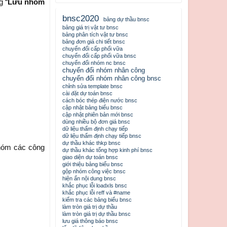
g “
Lưu nhóm
bnsc2020
bảng dự thầu bnsc
bảng giá trị vật tư bnsc
bảng phân tích vật tư bnsc
bảng đơn giá chi tiết bnsc
chuyển đổi cấp phối vữa
chuyển đổi cấp phối vữa bnsc
chuyển đổi nhóm nc bnsc
chuyển đổi nhóm nhân công
chuyển đổi nhóm nhân công bnsc
chỉnh sửa template bnsc
cài đặt dự toán bnsc
cách bóc thép điện nước bnsc
cập nhật bảng biểu bnsc
cập nhật phiên bản mới bnsc
dùng nhiều bộ đơn giá bnsc
dữ liệu thẩm định chạy tiếp
dữ liệu thẩm định chạy tiếp bnsc
dự thầu khác thkp bnsc
nhóm các công
dự thầu khác tổng hợp kinh phí bnsc
giao diện dự toán bnsc
giới thiệu bảng biểu bnsc
gộp nhóm công việc bnsc
hiện ẩn nội dung bnsc
khắc phục lỗi loadxls bnsc
khắc phục lỗi reff và #name
kiểm tra các bảng biểu bnsc
làm tròn giá trị dự thầu
làm tròn giá trị dự thầu bnsc
lưu giá thông báo bnsc