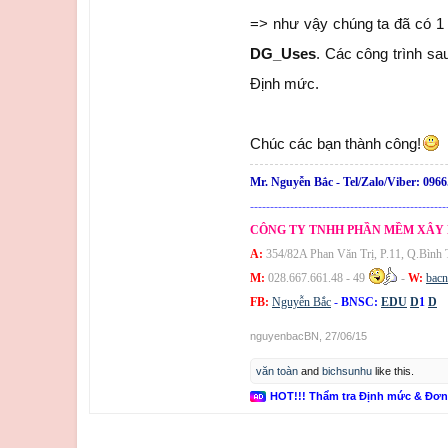
=> như vậy chúng ta đã có 1 
DG_Uses
. Các công trình sa
Định mức.
Chúc các bạn thành công!
Mr. Nguyễn Bắc -
Tel/Zalo/Viber:
0966
-------------------------------------------------
CÔNG TY TNHH PHẦN MỀM XÂY
A:
354/82A Phan Văn Trị, P.11, Q.Bình
M:
028.667.661.48 - 49
-
W:
bac
FB:
Nguyễn Bắc
-
BNSC:
EDU
D
1
D
nguyenbacBN
,
27/06/15
văn toàn
and
bichsunhu
like this.
HOT!!! Thẩm tra Định mức & Đơ