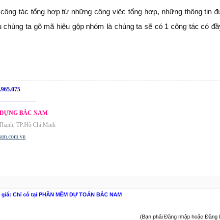
công tác tổng hợp từ những công việc tổng hợp, những thông tin đ
u chúng ta gõ mã hiệu gộp nhóm là chúng ta sẽ có 1 công tác có đầ
.965.075
-------------------
 DỰNG BẮC NAM
 Thạnh, TP.Hồ Chí Minh
nam.com.vn
n giá: Chỉ có tại PHẦN MỀM DỰ TOÁN BẮC NAM
(Bạn phải Đăng nhập hoặc Đăng ký 