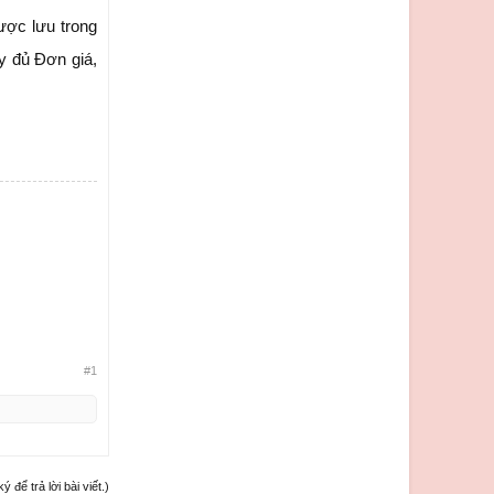
ược lưu trong
y đủ Đơn giá,
#1
để trả lời bài viết.)