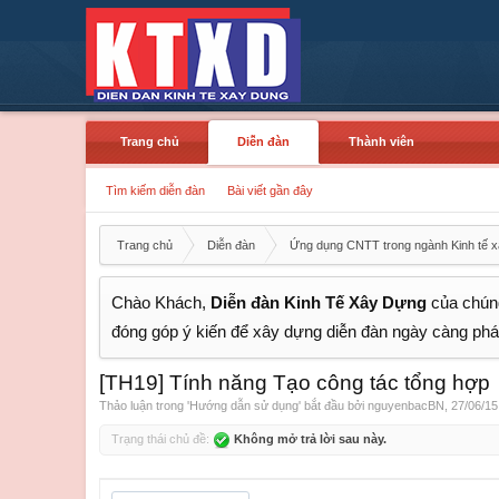
Trang chủ
Diễn đàn
Thành viên
Tìm kiếm diễn đàn
Bài viết gần đây
Trang chủ
Diễn đàn
Ứng dụng CNTT trong ngành Kinh tế 
Chào Khách,
Diễn đàn Kinh Tế Xây Dựng
của chúng
đóng góp ý kiến để xây dựng diễn đàn ngày càng phát
[TH19] Tính năng Tạo công tác tổng hợp
Thảo luận trong '
Hướng dẫn sử dụng
' bắt đầu bởi
nguyenbacBN
,
27/06/15
Trạng thái chủ đề:
Không mở trả lời sau này.