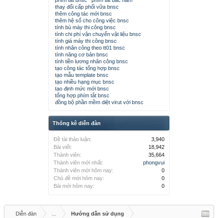
phím tắt bnsc
phím tắt bắc nam
thay đổi cấp phối vữa bnsc
thêm công tác mới bnsc
thêm hệ số cho công việc bnsc
tính bù máy thi công bnsc
tính chi phí vận chuyển vật liệu bnsc
tính giá máy thi công bnsc
tính nhân công theo tt01 bnsc
tính năng cơ bản bnsc
tính tiền lương nhân công bnsc
tạo công tác tổng hợp bnsc
tạo mẫu template bnsc
tạo nhiều hạng mục bnsc
tạo định mức mới bnsc
tổng hợp phím tắt bnsc
đồng bộ phần mềm diệt virut với bnsc
Thống kê diễn đàn
Đề tài thảo luận:
3,940
Bài viết:
18,942
Thành viên:
35,664
Thành viên mới nhất:
phongvui
Thành viên mới hôm nay:
0
Chủ đề mới hôm nay:
0
Bài mới hôm nay:
0
Diễn đàn
...
Hướng dẫn sử dụng