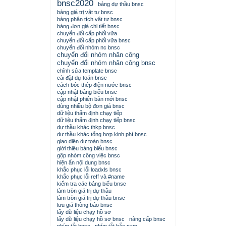
bnsc2020
bảng dự thầu bnsc
bảng giá trị vật tư bnsc
bảng phân tích vật tư bnsc
bảng đơn giá chi tiết bnsc
chuyển đổi cấp phối vữa
chuyển đổi cấp phối vữa bnsc
chuyển đổi nhóm nc bnsc
chuyển đổi nhóm nhân công
chuyển đổi nhóm nhân công bnsc
chỉnh sửa template bnsc
cài đặt dự toán bnsc
cách bóc thép điện nước bnsc
cập nhật bảng biểu bnsc
cập nhật phiên bản mới bnsc
dùng nhiều bộ đơn giá bnsc
dữ liệu thẩm định chạy tiếp
dữ liệu thẩm định chạy tiếp bnsc
dự thầu khác thkp bnsc
dự thầu khác tổng hợp kinh phí bnsc
giao diện dự toán bnsc
giới thiệu bảng biểu bnsc
gộp nhóm công việc bnsc
hiện ẩn nội dung bnsc
khắc phục lỗi loadxls bnsc
khắc phục lỗi reff và #name
kiểm tra các bảng biểu bnsc
làm tròn giá trị dự thầu
làm tròn giá trị dự thầu bnsc
lưu giá thông báo bnsc
lấy dữ liệu chạy hồ sơ
lấy dữ liệu chạy hồ sơ bnsc
nâng cấp bnsc