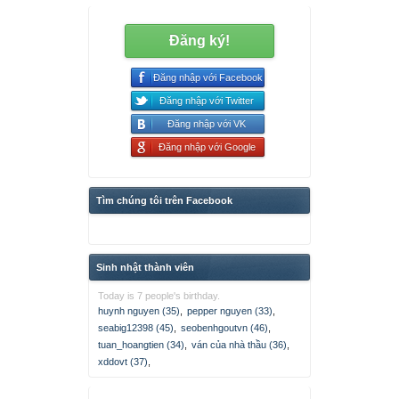
Đăng ký!
Đăng nhập với Facebook
Đăng nhập với Twitter
Đăng nhập với VK
Đăng nhập với Google
Tìm chúng tôi trên Facebook
Sinh nhật thành viên
Today is 7 people's birthday.
huynh nguyen (35)
,
pepper nguyen (33)
,
seabig12398 (45)
,
seobenhgoutvn (46)
,
tuan_hoangtien (34)
,
ván của nhà thầu (36)
,
xddovt (37)
,