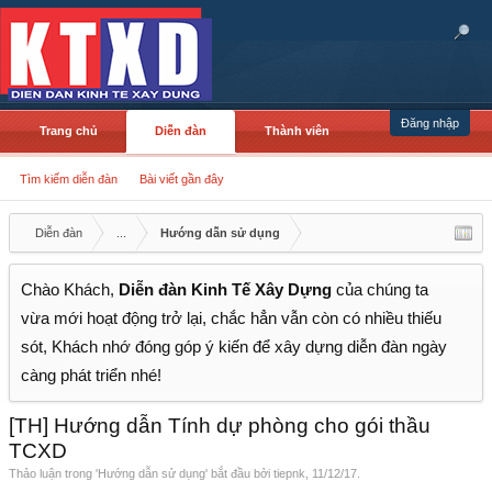
Đăng nhập
Trang chủ
Diễn đàn
Thành viên
Tìm kiếm diễn đàn
Bài viết gần đây
Diễn đàn
...
Hướng dẫn sử dụng
Chào Khách,
Diễn đàn Kinh Tế Xây Dựng
của chúng ta
vừa mới hoạt động trở lại, chắc hẳn vẫn còn có nhiều thiếu
sót, Khách nhớ đóng góp ý kiến để xây dựng diễn đàn ngày
càng phát triển nhé!
[TH] Hướng dẫn Tính dự phòng cho gói thầu
TCXD
Thảo luận trong '
Hướng dẫn sử dụng
' bắt đầu bởi
tiepnk
,
11/12/17
.