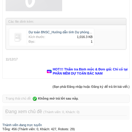
Các file đính kèm:
Dự toán BNSC_Hướng dẫn tính Dự phòng trượt giá gói thầu TCXD.pdf
Kích thước:
1,016.3 KB
Đọc:
1
11/12/17
HOT!!! Thẩm tra Định mức & Đơn giá: Chỉ có tại
PHẦN MỀM DỰ TOÁN BẮC NAM
(Bạn phải Đăng nhập hoặc Đăng ký để trả lời bài viết.)
Trạng thái chủ đề:
Không mở trả lời sau này.
Đang xem chủ đề
(Thành viên: 0, Khách: 0)
Thành viên đang trực tuyến
Tổng: 456 (Thành viên: 0, Khách: 427, Robots: 29)