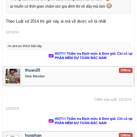
ai muốn có thời gian chăm sóc gia đình thì vô đây mà làm
Theo Luật xd 2014 thì giờ này ai mà về được sở là nhất
12/12/14
mr.akirasi
thích bài này.
HOT!!! Thẩm tra Định mức & Đơn giá: Chỉ có tại
PHẦN MỀM DỰ TOÁN BẮC NAM
thuan20
Offline
New Member
.
Chỉnh sửa cuối:
12/12/14
12/12/14
HOT!!! Thẩm tra Định mức & Đơn giá: Chỉ có tại
PHẦN MỀM DỰ TOÁN BẮC NAM
huyphan
Offline