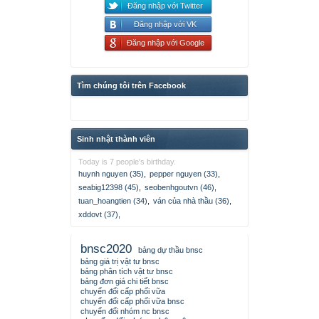
Đăng nhập với Twitter
Đăng nhập với VK
Đăng nhập với Google
Tìm chúng tôi trên Facebook
Sinh nhật thành viên
Today is 7 people's birthday.
huynh nguyen (35)
,
pepper nguyen (33)
,
seabig12398 (45)
,
seobenhgoutvn (46)
,
tuan_hoangtien (34)
,
ván của nhà thầu (36)
,
xddovt (37)
,
bnsc2020
bảng dự thầu bnsc
bảng giá trị vật tư bnsc
bảng phân tích vật tư bnsc
bảng đơn giá chi tiết bnsc
chuyển đổi cấp phối vữa
chuyển đổi cấp phối vữa bnsc
chuyển đổi nhóm nc bnsc