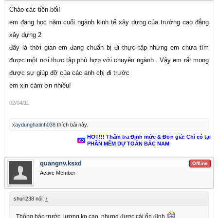
Chào các tiền bối!
em đang học năm cuối ngành kinh tế xây dựng của trường cao đẳng
xây dựng 2
đây là thời gian em đang chuẩn bị đi thực tập nhưng em chưa tìm
được một nơi thực tập phù hợp với chuyên ngành . Vậy em rất mong
được sự giúp đỡ của các anh chị đi trước
em xin cảm ơn nhiều!
02/04/11
xaydunghatinh038
thích bài này.
HOT!!! Thẩm tra Định mức & Đơn giá: Chỉ có tại
PHẦN MỀM DỰ TOÁN BẮC NAM
quangnv.ksxd
Offline
Active Member
shuri238 nói:
↑
Thông báo trước, lương ko cao, nhưng được cái ổn định