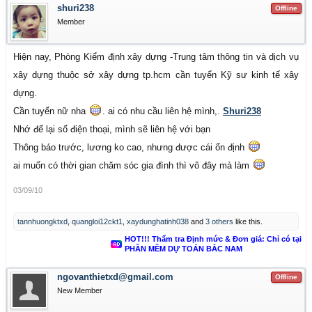
shuri238
Offline
Member
Hiện nay, Phòng Kiểm định xây dựng -Trung tâm thông tin và dịch vụ
xây dựng thuộc sở xây dựng tp.hcm cần tuyển Kỹ sư kinh tế xây
dựng.
Cần tuyển nữ nha
. ai có nhu cầu liên hệ mình,.
Shuri238
Nhớ để lại số điện thoại, mình sẽ liên hệ với bạn
Thông báo trước, lương ko cao, nhưng được cái ổn định
ai muốn có thời gian chăm sóc gia đình thì vô đây mà làm
03/09/10
tannhuongktxd
,
quangloi12ckt1
,
xaydunghatinh038
and
3 others
like this.
HOT!!! Thẩm tra Định mức & Đơn giá: Chỉ có tại
PHẦN MỀM DỰ TOÁN BẮC NAM
ngovanthietxd@gmail.com
Offline
New Member