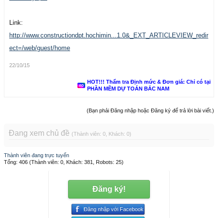
Link:
http://www.constructiondpt.hochimin...1.0&_EXT_ARTICLEVIEW_redir
ect=/web/guest/home
22/10/15
HOT!!! Thẩm tra Định mức & Đơn giá: Chỉ có tại
PHẦN MỀM DỰ TOÁN BẮC NAM
(Bạn phải Đăng nhập hoặc Đăng ký để trả lời bài viết.)
Đang xem chủ đề
(Thành viên: 0, Khách: 0)
Thành viên đang trực tuyến
Tổng: 406 (Thành viên: 0, Khách: 381, Robots: 25)
Đăng ký!
Đăng nhập với Facebook