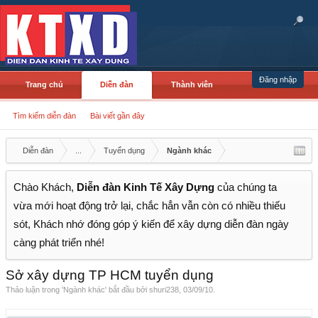
Đăng nhập
Trang chủ
Diễn đàn
Thành viên
Tìm kiếm diễn đàn
Bài viết gần đây
Diễn đàn
...
Tuyển dụng
Ngành khác
Chào Khách,
Diễn đàn Kinh Tế Xây Dựng
của chúng ta
vừa mới hoạt động trở lại, chắc hẳn vẫn còn có nhiều thiếu
sót, Khách nhớ đóng góp ý kiến để xây dựng diễn đàn ngày
càng phát triển nhé!
Sở xây dựng TP HCM tuyển dụng
Thảo luận trong '
Ngành khác
' bắt đầu bởi
shuri238
,
03/09/10
.