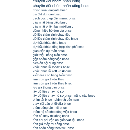
chuyển đổi nhóm nhân công
chuyển đổi nhóm nhân công bnsc
chỉnh sửa template bnsc
cài đặt dự toán bnsc
cách bóc thép điện nước bnsc
cập nhật bảng biểu bnsc
cập nhật phiên bản mới bnsc
dùng nhiều bộ đơn giá bnsc
dữ liệu thẩm định chạy tiếp
dữ liệu thẩm định chạy tiếp bnsc
dự thầu khác thkp bnsc
dự thầu khác tổng hợp kinh phí bnsc
giao diện dự toán bnsc
giới thiệu bảng biểu bnsc
gộp nhóm công việc bnsc
hiện ẩn nội dung bnsc
khắc phục lỗi loadxls bnsc
khắc phục lỗi reff và #name
kiểm tra các bảng biểu bnsc
làm tròn giá trị dự thầu
làm tròn giá trị dự thầu bnsc
lưu giá thông báo bnsc
lấy dữ liệu chạy hồ sơ
lấy dữ liệu chạy hồ sơ bnsc
nâng cấp bnsc
phím tắt bnsc
phím tắt bắc nam
thay đổi cấp phối vữa bnsc
thêm công tác mới bnsc
thêm hệ số cho công việc bnsc
tính bù máy thi công bnsc
tính chi phí vận chuyển vật liệu bnsc
tính giá máy thi công bnsc
tính nhân công theo tt01 bnsc